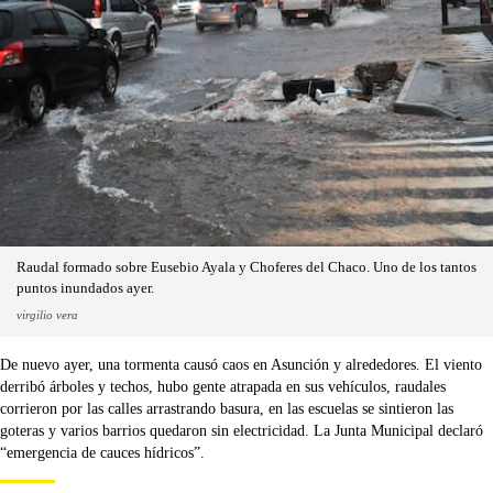
Raudal formado sobre Eusebio Ayala y Choferes del Chaco. Uno de los tantos
puntos inundados ayer.
virgilio vera
De nuevo ayer, una tormenta causó caos en Asunción y alrededores. El viento
derribó árboles y techos, hubo gente atrapada en sus vehículos, raudales
corrieron por las calles arrastrando basura, en las escuelas se sintieron las
goteras y varios barrios quedaron sin electricidad. La Junta Municipal declaró
“emergencia de cauces hídricos”.