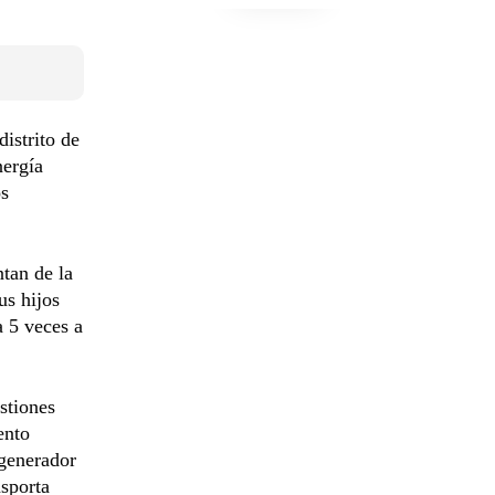
istrito de
nergía
os
tan de la
us hijos
a 5 veces a
stiones
ento
 generador
nsporta