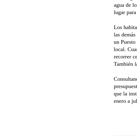
agua de lo
lugar para
Los habita
las demás 
un Puesto 
local. Cua
recorrer c
También la
Consultand
presupuest
que la ins
enero a ju