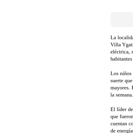
La localid
Villa Ygat
eléctrica,
habitantes
Los niños 
suerte que
mayores. R
la semana
El líder d
que fueron
cuentan co
de energía