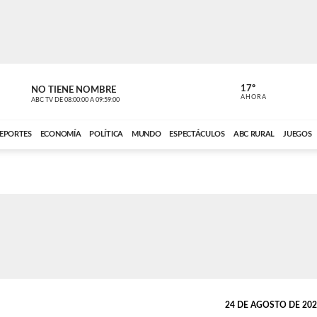
17º
NO TIENE NOMBRE
NO TIENE 
AHORA
ABC TV
DE
08:00:00
A
09:59:00
ABC CARDINAL 
EPORTES
ECONOMÍA
POLÍTICA
MUNDO
ESPECTÁCULOS
ABC RURAL
JUEGOS
24 DE AGOSTO DE 2022