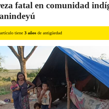
eza fatal en comunidad indí
anindeyú
artículo tiene
3
año
s
de antigüedad