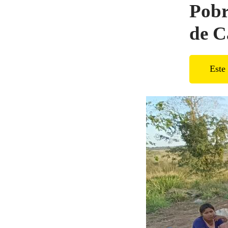
Pobr
de C
Este 