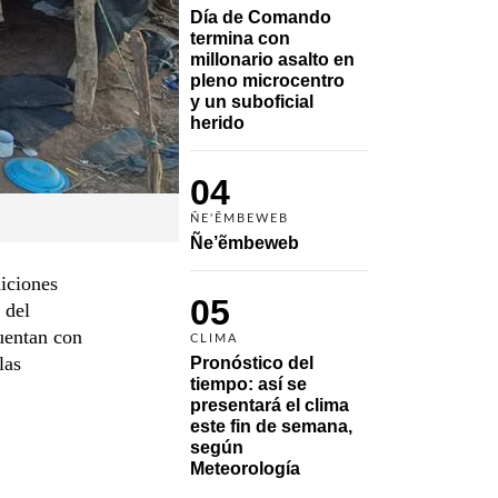
Día de Comando 
termina con 
millonario asalto en 
pleno microcentro 
y un suboficial 
herido
04
ÑE'ẼMBEWEB
Ñe’ẽmbeweb
iciones
05
 del
uentan con
CLIMA
las
Pronóstico del 
tiempo: así se 
presentará el clima 
este fin de semana, 
según 
Meteorología