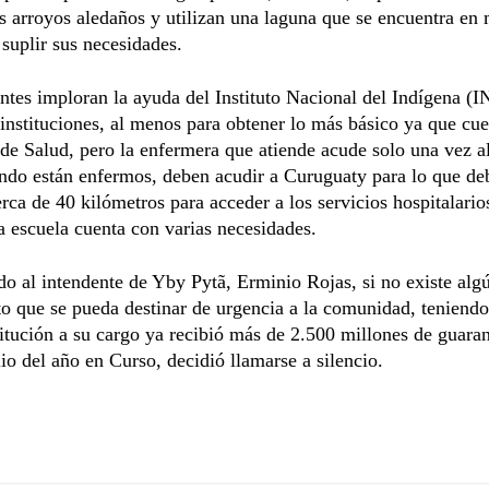
s arroyos aledaños y utilizan una laguna que se encuentra en
 suplir sus necesidades.
ntes imploran la ayuda del Instituto Nacional del Indígena (I
instituciones, al menos para obtener lo más básico ya que cu
de Salud, pero la enfermera que atiende acude solo una vez a
ndo están enfermos, deben acudir a Curuguaty para lo que de
erca de 40 kilómetros para acceder a los servicios hospitalario
 escuela cuenta con varias necesidades.
o al intendente de Yby Pytã, Erminio Rojas, si no existe alg
o que se pueda destinar de urgencia a la comunidad, teniendo
titución a su cargo ya recibió más de 2.500 millones de guara
lio del año en Curso, decidió llamarse a silencio.