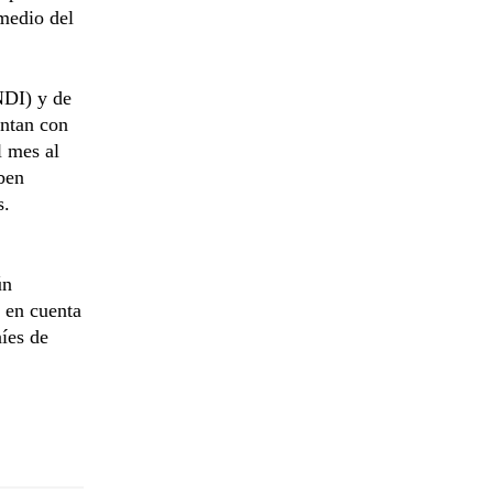
 medio del
NDI) y de
entan con
l mes al
ben
s.
ún
 en cuenta
níes de