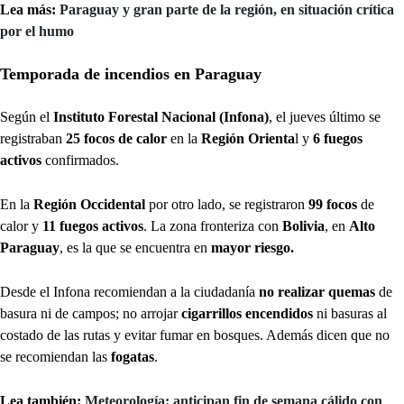
Lea más:
Paraguay y gran parte de la región, en situación crítica
por el humo
Temporada de incendios en Paraguay
Según el
Instituto Forestal Nacional (Infona)
, el jueves último se
registraban
25 focos de calor
en la
Región Orienta
l y
6
fuegos
activos
confirmados.
En la
Región Occidental
por otro lado, se registraron
99 focos
de
calor y
11 fuegos activos
. La zona fronteriza con
Bolivia
, en
Alto
Paraguay
, es la que se encuentra en
mayor riesgo.
Desde el Infona recomiendan a la ciudadanía
no realizar quemas
de
basura ni de campos; no arrojar
cigarrillos encendidos
ni basuras al
costado de las rutas y evitar fumar en bosques. Además dicen que no
se recomiendan las
fogatas
.
Lea también:
Meteorología: anticipan fin de semana cálido con