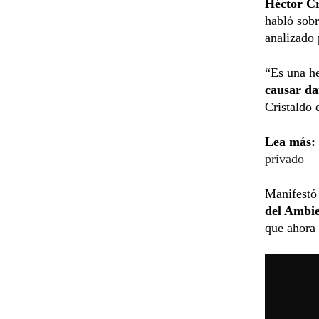
Héctor Cr
habló sob
analizado 
“Es una he
causar d
Cristaldo
Lea más:
privado
Manifestó
del Ambie
que ahora 