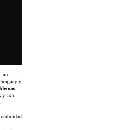
r un
Paraguay y
oblemas
s y con
.
tenibilidad