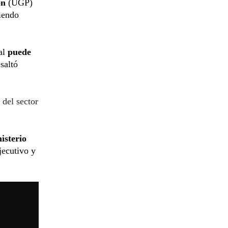
ón
(UGP)
siendo
mal
puede
saltó
 del sector
isterio
jecutivo y