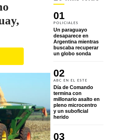
no
01
uay,
POLICIALES
Un paraguayo 
desaparece en 
Argentina mientras 
buscaba recuperar 
un globo sonda 
02
ABC EN EL ESTE
Día de Comando 
termina con 
millonario asalto en 
pleno microcentro 
y un suboficial 
herido
03