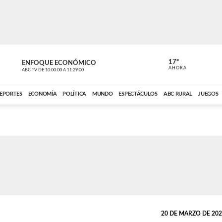
17º
ENFOQUE ECONÓMICO
ENFOQUE 
AHORA
ABC TV
DE
10:00:00
A
11:29:00
ABC CARDINAL 
EPORTES
ECONOMÍA
POLÍTICA
MUNDO
ESPECTÁCULOS
ABC RURAL
JUEGOS
20 DE MARZO DE 2023