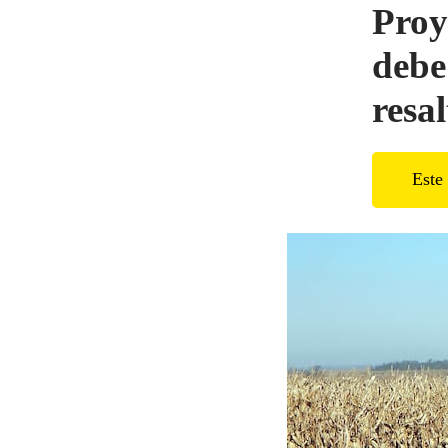
Proy
debe
resa
Este 