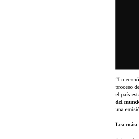
“Lo económ
proceso de
el país es
del mund
una emisió
Lea más: