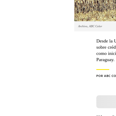
Archivo, ABC Color
Desde la U
sobre créd
como inici
Paraguay.
POR
ABC C