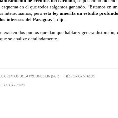
lanteamiento de créditos del carbono
, se posicionó diciend
n esquema en el que todos salgamos ganando. “Estamos en u
os interactuamos, pero
esta ley amerita un estudio profund
 los intereses del Paraguay
”, dijo.
 existen dos puntos que dan que hablar y genera distorsión, 
que se analize detalladamente.
DE GREMIOS DE LA PRODUCCIÓN (UGP)
HÉCTOR CRISTALDO
OS DE CARBONO