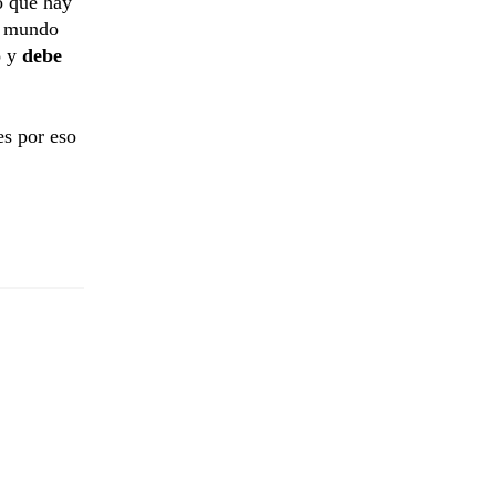
o que hay
n mundo
o
y
debe
es por eso