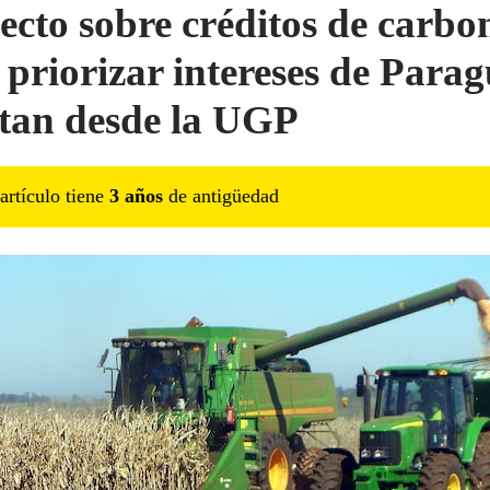
ecto sobre créditos de carbo
 priorizar intereses de Parag
ltan desde la UGP
artículo tiene
3
año
s
de antigüedad