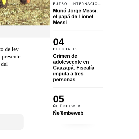
FÚTBOL INTERNACIONAL
Murió Jorge Messi, 
el papá de Lionel 
Messi
04
o de ley
POLICIALES
 presente
Crimen de 
adolescente en 
 del
Caazapá: Fiscalía 
imputa a tres 
personas 
05
ÑE'ẼMBEWEB
Ñe’ẽmbeweb