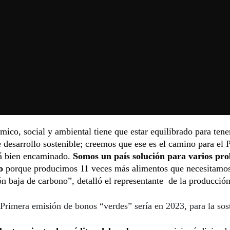
ico, social y ambiental tiene que estar equilibrado para tene
 desarrollo sostenible; creemos que ese es el camino para el 
tá bien encaminado.
Somos un país solución para varios pr
o
porque producimos 11 veces más alimentos que necesitamo
n baja de carbono”, detalló el representante de la producción
Primera emisión de bonos “verdes” sería en 2023, para la sos