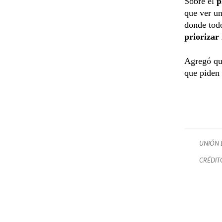
Sobre el
p
que ver u
donde tod
priorizar
Agregó que
que piden 
UNIÓN 
CRÉDIT