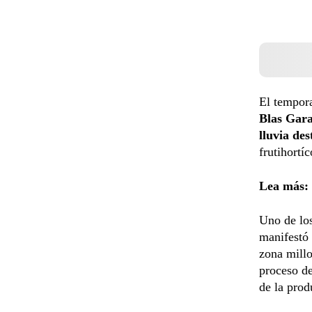
El tempora
Blas Gar
lluvia de
frutihortíc
Lea más:
Uno de los
manifestó 
zona millo
proceso de
de la prod