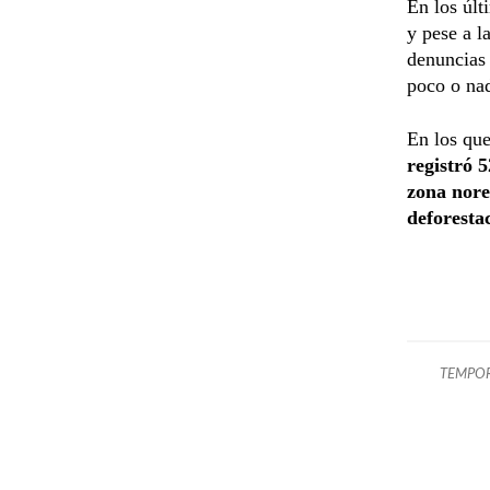
En los últ
y pese a l
denuncias 
poco o nad
En los que
registró 
zona nore
deforesta
TEMPO