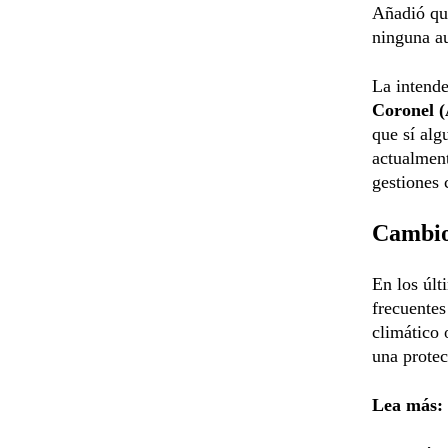
Añadió qu
ninguna au
La intende
Coronel 
que sí alg
actualment
gestiones 
Cambio
En los últ
frecuente
climático 
una protec
Lea más: