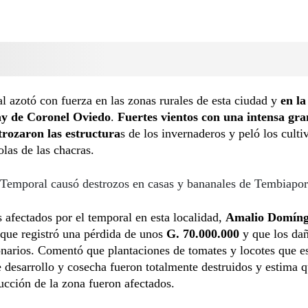
l azotó con fuerza en las zonas rurales de esta ciudad y
en la
ay de Coronel Oviedo
.
Fuertes vientos con una intensa gra
strozaron las estructura
s de los invernaderos y peló los culti
olas de las chacras.
Temporal causó destrozos en casas y bananales de Tembiapo
 afectados por el temporal en esta localidad,
Amalio Domín
que registró una pérdida de unos
G. 70.000.000
y que los dañ
narios. Comentó que plantaciones de tomates y locotes que e
 desarrollo y cosecha fueron totalmente destruidos y estima 
ucción de la zona fueron afectados.