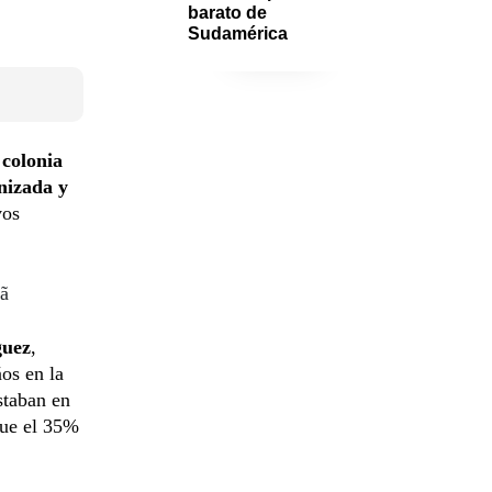
barato de 
Sudamérica
 colonia
nizada y
vos
rã
guez
,
os en la
staban en
que el 35%