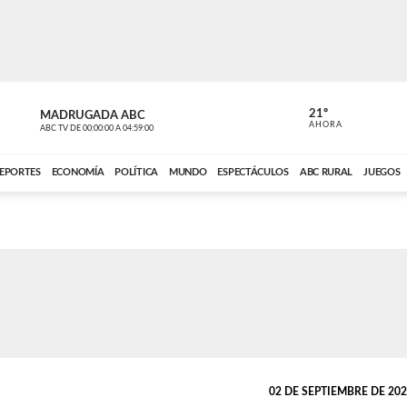
21º
MADRUGADA ABC
MADRUGAD
AHORA
ABC TV
DE
00:00:00
A
04:59:00
ABC CARDINAL 
EPORTES
ECONOMÍA
POLÍTICA
MUNDO
ESPECTÁCULOS
ABC RURAL
JUEGOS
02 DE SEPTIEMBRE DE 2023