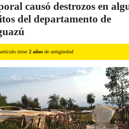
oral causó destrozos en alg
ritos del departamento de
guazú
artículo tiene
2
año
s
de antigüedad