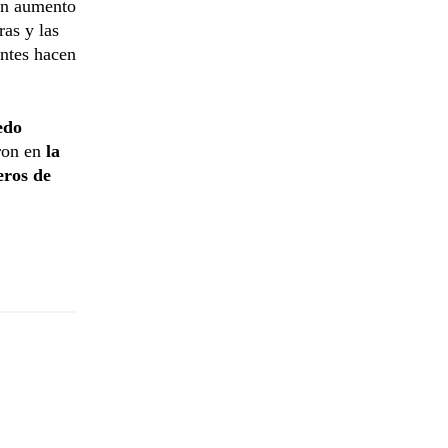
en aumento
ras y las
entes hacen
edo
ron en
la
eros de