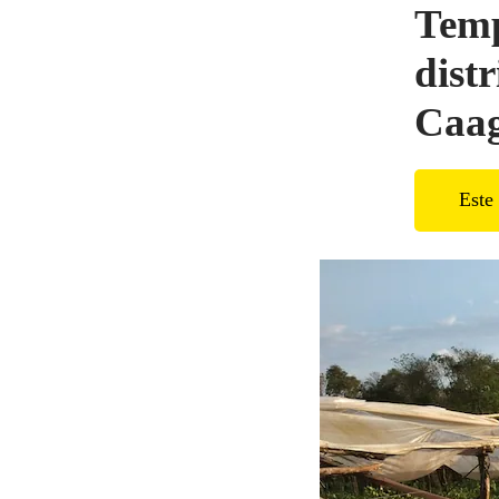
Temp
dist
Caa
Este 