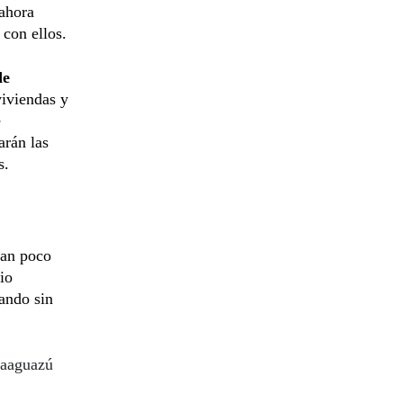
ahora
 con ellos.
de
viviendas y
e
arán las
s.
ran poco
io
ando sin
Caaguazú