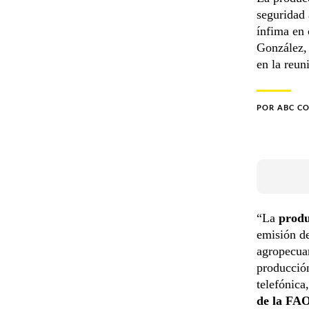
seguridad 
ínfima en 
González, 
en la reu
POR
ABC C
“La
produ
emisión d
agropecuar
producción
telefónica
de la FA