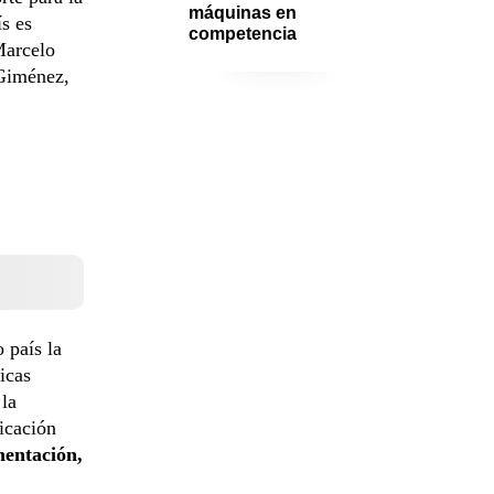
máquinas en 
s es
competencia
Marcelo
 Giménez,
 país la
icas
la
icación
mentación,