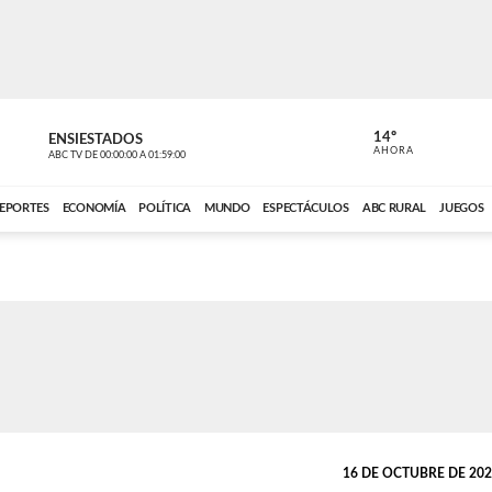
14º
ENSIESTADOS
VOCES DEL
AHORA
ABC TV
DE
00:00:00
A
01:59:00
ABC CARDINAL 
EPORTES
ECONOMÍA
POLÍTICA
MUNDO
ESPECTÁCULOS
ABC RURAL
JUEGOS
16 DE OCTUBRE DE 2023