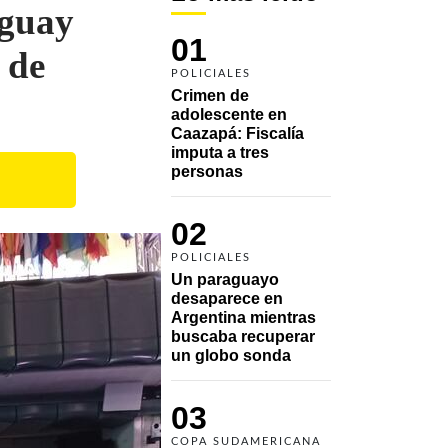
aguay
01
n de
POLICIALES
Crimen de 
adolescente en 
Caazapá: Fiscalía 
imputa a tres 
personas 
02
POLICIALES
Un paraguayo 
desaparece en 
Argentina mientras 
buscaba recuperar 
un globo sonda 
03
COPA SUDAMERICANA