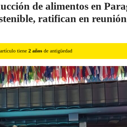
ucción de alimentos en Par
stenible, ratifican en reunió
artículo tiene
2
año
s
de antigüedad