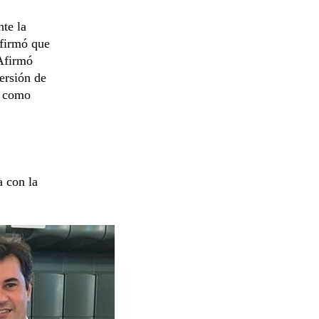
te la
afirmó que
 Afirmó
ersión de
y como
a con la