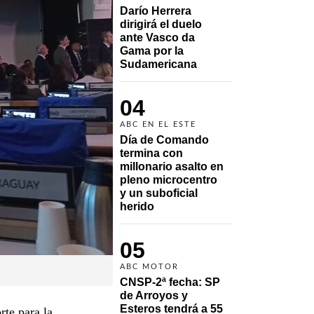
Darío Herrera 
dirigirá el duelo 
ante Vasco da 
Gama por la 
Sudamericana
04
ABC EN EL ESTE
Día de Comando 
termina con 
millonario asalto en 
pleno microcentro 
y un suboficial 
herido
05
ABC MOTOR
CNSP-2ª fecha: SP 
de Arroyos y 
Esteros tendrá a 55 
rte para la