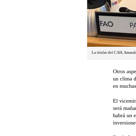
La titular del CAH, Amanda
Otros aspe
un clima d
en muchas
El vicemin
será mañan
habrá un e
inversione