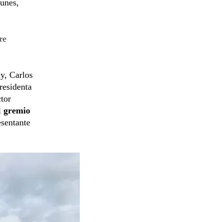
lunes,
re
y, Carlos
residenta
tor
l
gremio
esentante