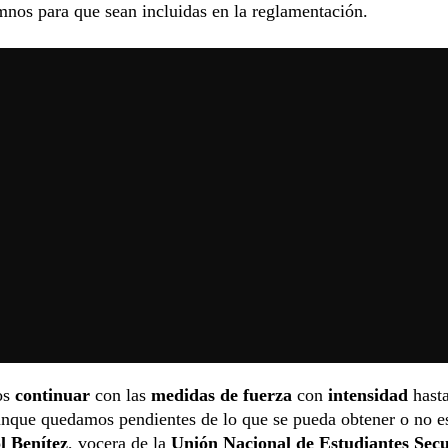
mnos para que sean incluidas en la reglamentación.
os
continuar
con las
medidas de fuerza
con
intensidad
hasta
nque quedamos pendientes de lo que se pueda obtener o no es
l Benítez
, vocera de la
Unión Nacional de Estudiantes Sec