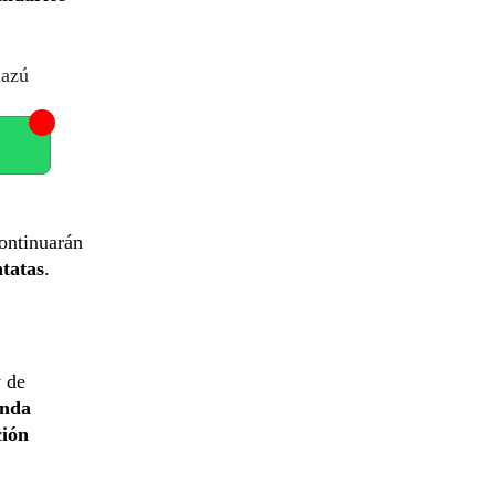
uazú
continuarán
tatas
.
y de
nda
ión