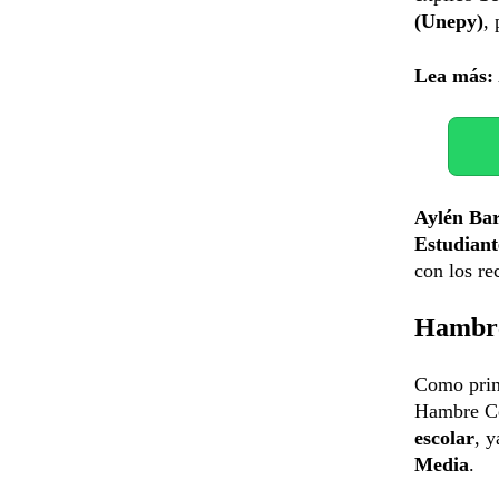
(Unepy)
,
Lea más:
Aylén Bar
Estudiant
con los re
Hambre
Como princ
Hambre Ce
escolar
, 
Media
.