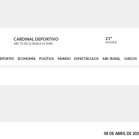
21º
CARDINAL DEPORTIVO
CARDINAL 
AHORA
ABC TV
DE
11:30:00
A
11:59:00
ABC CARDINAL 
EPORTES
ECONOMÍA
POLÍTICA
MUNDO
ESPECTÁCULOS
ABC RURAL
JUEGOS
08 DE ABRIL DE 2024