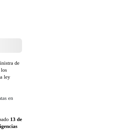
inistra de
los
la ley
tas en
ábado
13 de
igencias