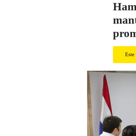
Hamb
mant
prom
Este 