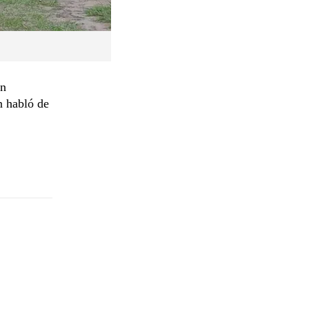
ón
n habló de