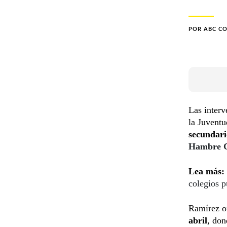
POR
ABC C
Las interv
la Juvent
secundari
Hambre 
Lea más:
colegios p
Ramírez o
abril
, don