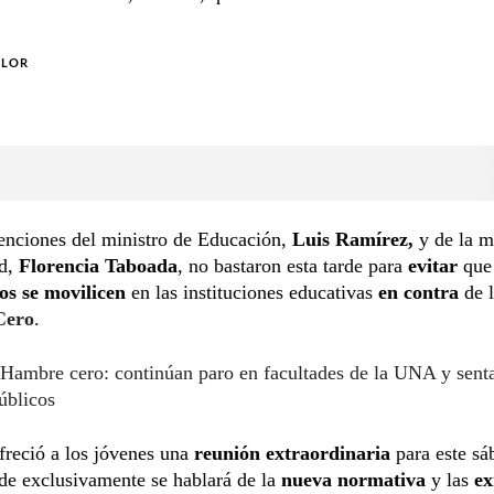
OLOR
enciones del ministro de Educación,
Luis Ramírez,
y de la m
ud,
Florencia Taboada
, no bastaron esta tarde para
evitar
que 
os se movilicen
en las instituciones educativas
en contra
de 
Cero
.
Hambre cero: continúan paro en facultades de la UNA y senta
úblicos
freció a los jóvenes una
reunión extraordinaria
para este s
de exclusivamente se hablará de la
nueva normativa
y las
ex