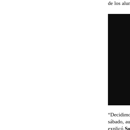
de los alu
“Decidim
sábado, au
explicó
So