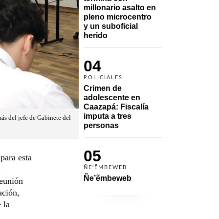
millonario asalto en 
pleno microcentro 
y un suboficial 
herido
04
POLICIALES
Crimen de 
adolescente en 
Caazapá: Fiscalía 
imputa a tres 
ás del jefe de Gabinete del
personas 
05
para esta
l
ÑE'ẼMBEWEB
Ñe’ẽmbeweb
reunión
ación,
 la