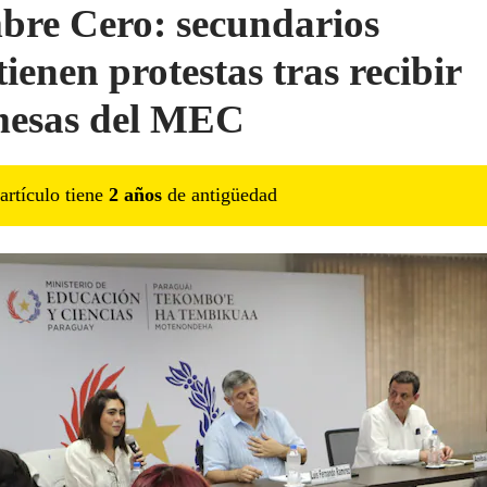
re Cero: secundarios
ienen protestas tras recibir
esas del MEC
artículo tiene
2
año
s
de antigüedad