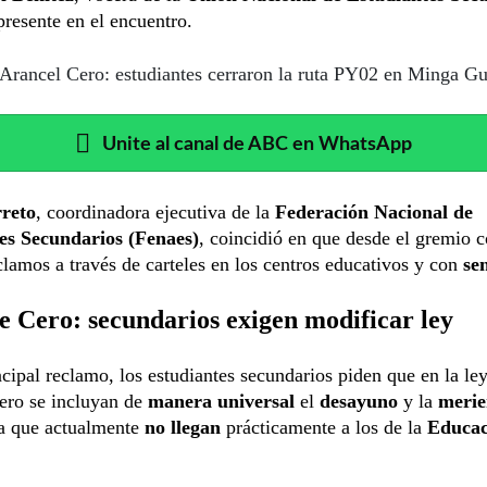
 presente en el encuentro.
Arancel Cero: estudiantes cerraron la ruta PY02 en Minga G
Unite al canal de ABC en WhatsApp
reto
, coordinadora ejecutiva de la
Federación Nacional de
es Secundarios (Fenaes)
, coincidió en que desde el gremio 
clamos a través de carteles en los centros educativos y con
sen
 Cero: secundarios exigen modificar ley
ipal reclamo, los estudiantes secundarios piden que en la le
ro se incluyan de
manera universal
el
desayuno
y la
merie
ya que actualmente
no llegan
prácticamente a los de la
Educac