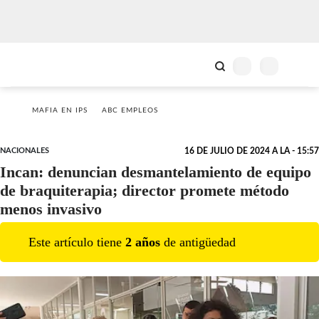
MAFIA EN IPS
ABC EMPLEOS
NACIONALES
16 DE JULIO DE 2024 A LA - 15:57
Incan: denuncian desmantelamiento de equipo
de braquiterapia; director promete método
menos invasivo
Este artículo tiene
2
año
s
de antigüedad