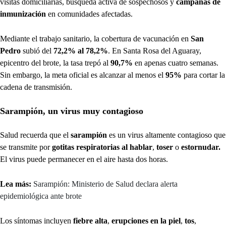
visitas domiciliarias, búsqueda activa de sospechosos y
campañas de
inmunización
en comunidades afectadas.
Mediante el trabajo sanitario, la cobertura de vacunación en
San
Pedro
subió del
72,2% al 78,2%
. En Santa Rosa del Aguaray,
epicentro del brote, la tasa trepó al
90,7%
en apenas cuatro semanas.
Sin embargo, la meta oficial es alcanzar al menos el
95%
para cortar la
cadena de transmisión.
Sarampión, un virus muy contagioso
Salud recuerda que el
sarampión
es un virus altamente contagioso que
se transmite por
gotitas respiratorias al hablar
,
toser
o
estornudar.
El virus puede permanecer en el aire hasta dos horas.
Lea más:
Sarampión: Ministerio de Salud declara alerta
epidemiológica ante brote
Los síntomas incluyen
fiebre alta
,
erupciones en la piel
,
tos
,