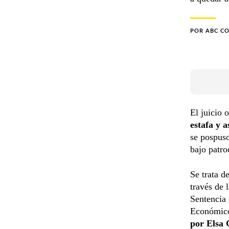
POR
ABC C
El juicio 
estafa y 
se pospuso
bajo patr
Se trata d
través de 
Sentencia 
Económicos
por Elsa 