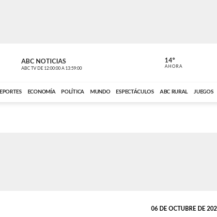
14º
ABC NOTICIAS
CARDINAL 
AHORA
ABC TV
DE
12:00:00
A
13:59:00
ABC CARDINAL 
EPORTES
ECONOMÍA
POLÍTICA
MUNDO
ESPECTÁCULOS
ABC RURAL
JUEGOS
06 DE OCTUBRE DE 2025