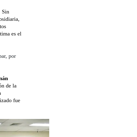
. Sin
sidiaria,
tos
tima es el
ar, por
nán
ón de la
n
izado fue