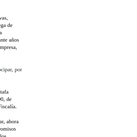
vas,
ega de
a
ante años
empresa,
cipar, por
tafa
0, de
iscalía.
ar, ahora
romisos
los