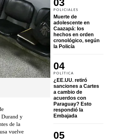
03
POLICIALES
Muerte de 
adolescente en 
Caazapá: los 
hechos en orden 
cronológico, según 
la Policía
04
POLÍTICA
¿EE.UU. retiró 
sanciones a Cartes 
a cambio de 
acuerdos con 
Paraguay? Esto 
de
respondió la 
Embajada
y Durand y
tes de la
ausa vuelve
05