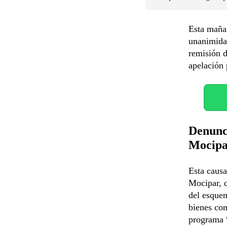
Esta mañan
unanimidad
remisión d
apelación 
Denunci
Mocip
Esta causa
Mocipar, q
del esquem
bienes com
programa “