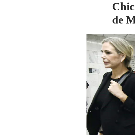
Chic
de M