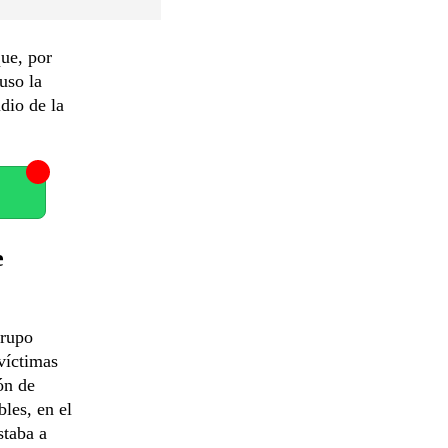
que, por
uso la
dio de la
e
Grupo
víctimas
ón de
les, en el
staba a