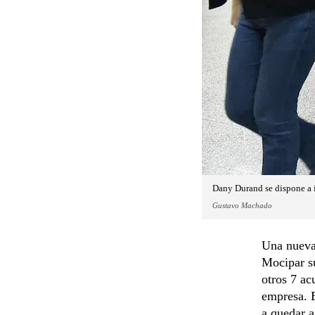
Dany Durand se dispone a in
Gustavo Machado
Una nueva 
Mocipar su
otros 7 ac
empresa. E
a quedar a