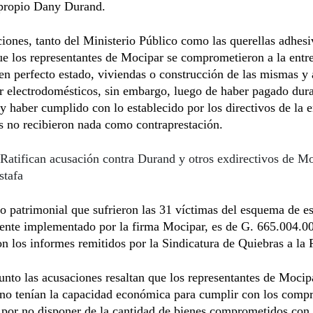
 propio Dany Durand.
iones, tanto del Ministerio Público como las querellas adhesi
ue los representantes de Mocipar se comprometieron a la entr
en perfecto estado, viviendas o construcción de las mismas y 
r electrodomésticos, sin embargo, luego de haber pagado dur
 y haber cumplido con lo establecido por los directivos de la 
es no recibieron nada como contraprestación.
Ratifican acusación contra Durand y otros exdirectivos de Mo
stafa
io patrimonial que sufrieron las 31 víctimas del esquema de es
ente implementado por la firma Mocipar, es de G. 665.004.00
n los informes remitidos por la Sindicatura de Quiebras a la F
unto las acusaciones resaltan que los representantes de Mocip
 no tenían la capacidad económica para cumplir con los comp
por no disponer de la cantidad de bienes comprometidos con 