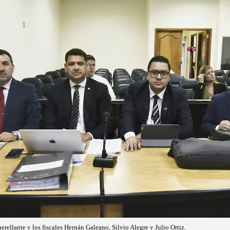
uerellante y los fiscales Hernán Galeano, Silvio Alegre y Julio Ortiz.