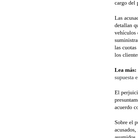
cargo del
Las acusac
detallan q
vehículos 
suministra
las cuotas
los client
Lea más:
supuesta e
El perjuic
presuntam
acuerdo co
Sobre el p
acusados,
asumidos, 