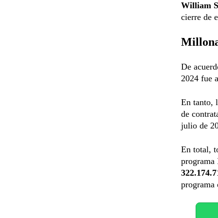
William S
cierre de 
Millona
De acuerdo
2024 fue 
En tanto, 
de contrat
julio de 2
En total, 
programa 
322.174.7
programa 