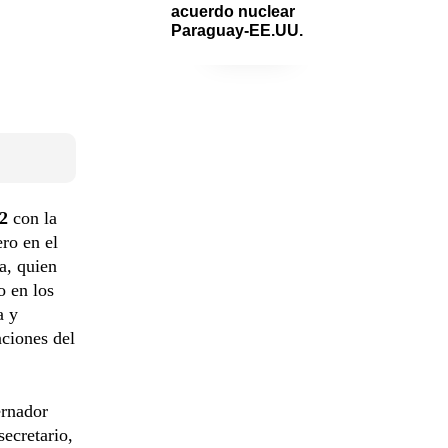
acuerdo nuclear 
Paraguay-EE.UU.
12
con la
ro en el
a, quien
o en los
a y
aciones del
ernador
ecretario,