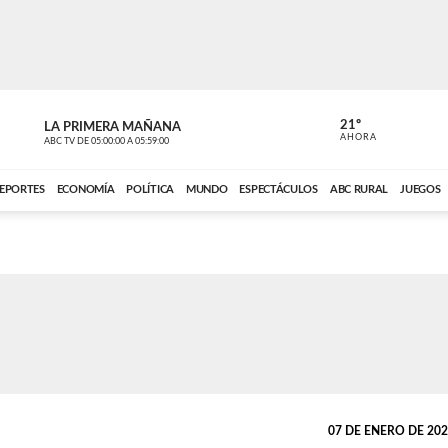
21º
LA PRIMERA MAÑANA
LA PRIMER
AHORA
ABC TV
DE
05:00:00
A
05:59:00
ABC CARDINAL 
EPORTES
ECONOMÍA
POLÍTICA
MUNDO
ESPECTÁCULOS
ABC RURAL
JUEGOS
07 DE ENERO DE 2026