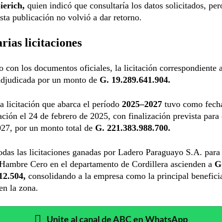
ierich,
quien indicó que consultaría los datos solicitados, per
esta publicación no volvió a dar retorno.
rias licitaciones
 con los documentos oficiales, la licitación correspondiente 
adjudicada por un monto de
G. 19.289.641.904.
la licitación que abarca el período
2025–2027
tuvo como fecha
ación el 24 de febrero de 2025, con finalización prevista para 
027, por un monto total de
G. 221.383.988.700.
todas las licitaciones ganadas por Ladero Paraguayo S.A. para 
Hambre Cero en el departamento de Cordillera ascienden a
G
12.504,
consolidando a la empresa como la principal beneficia
en la zona.
Unite al canal de ABC en WhatsApp