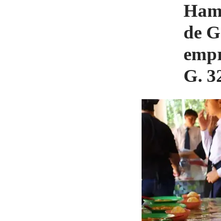
Hamb
de G
empr
G. 3