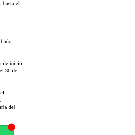
o hasta el
al año
 de inicio
el 30 de
el
.
ria del