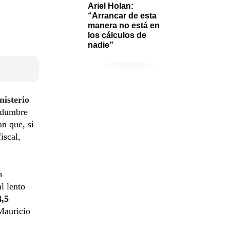
Ariel Holan: 
“Arrancar de esta 
manera no está en 
los cálculos de 
nadie”
nisterio
tidumbre
an que, si
iscal,
s
l lento
,5
 Mauricio