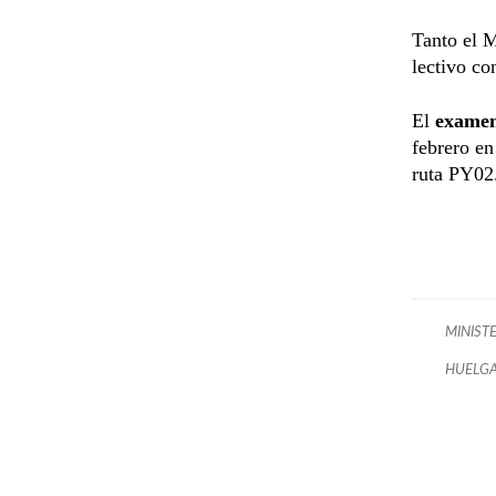
Tanto el 
lectivo co
El
examen
febrero en
ruta PY02
MINIST
HUELG