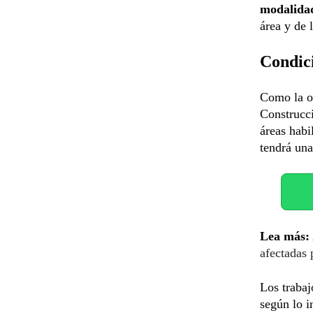
modalidad
área y de 
Condic
Como la ob
Construcc
áreas habi
tendrá un
Lea más:
afectadas 
Los trabaj
según lo i