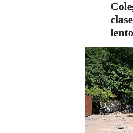
Cole
clase
lent