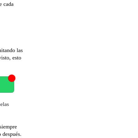
e cada
mitando las
isto, esto
elas
 siempre
o después.