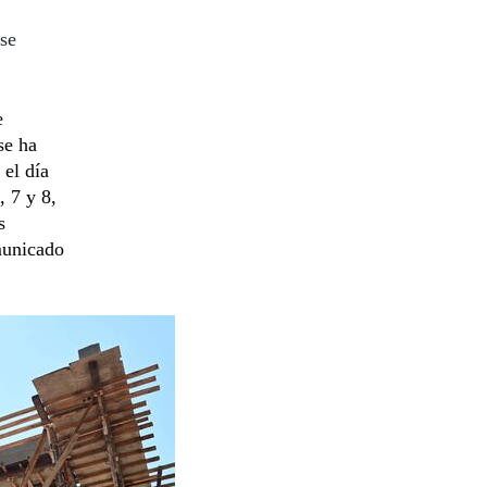
se
e
se ha
 el día
, 7 y 8,
s
municado