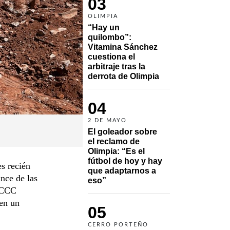
03
OLIMPIA
“Hay un 
quilombo”: 
Vitamina Sánchez 
cuestiona el 
arbitraje tras la 
derrota de Olimpia
04
2 DE MAYO
El goleador sobre 
el reclamo de 
Olimpia: “Es el 
fútbol de hoy y hay 
s recién
que adaptarnos a 
ance de las
eso”
a CCC
 en un
05
CERRO PORTEÑO