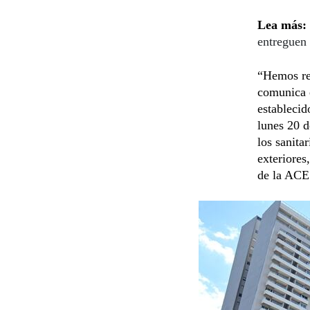
Lea más:
entreguen 
“Hemos rec
comunica e
establecid
lunes 20 d
los sanita
exteriores
de la ACE