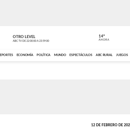
14º
OTRO LEVEL
MÚSICA PA
AHORA
ABC TV
DE
22:00:00
A
23:59:00
ABC CARDINAL 
EPORTES
ECONOMÍA
POLÍTICA
MUNDO
ESPECTÁCULOS
ABC RURAL
JUEGOS
12 DE FEBRERO DE 2026