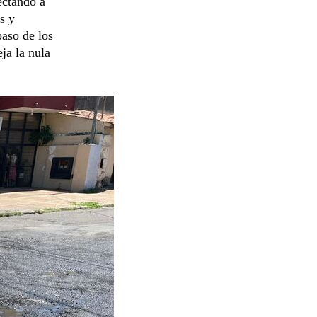
ectando a
s y
paso de los
eja la nula