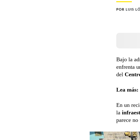
POR
LUIS L
Bajo la ad
enfrenta u
del
Centro
Lea más:
En un reci
la
infraes
parece no 