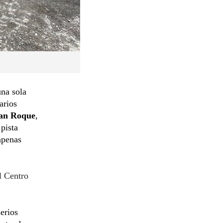
una sola
arios
an Roque
,
 pista
apenas
l Centro
erios