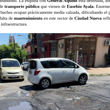
 abandono. La esquina con
General Aquino
está destruida, af
de
transporte público
que vienen de
Eusebio Ayala
. Enorme
baches ocupan prácticamente media calzada, dificultando el 
falta de
mantenimiento
en este sector de
Ciudad Nueva
refl
 infraestructura.