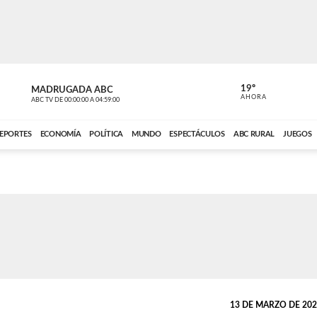
19º
MADRUGADA ABC
MADRUGAD
AHORA
ABC TV
DE
00:00:00
A
04:59:00
ABC CARDINAL 
EPORTES
ECONOMÍA
POLÍTICA
MUNDO
ESPECTÁCULOS
ABC RURAL
JUEGOS
13 DE MARZO DE 2026