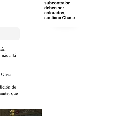
subcontralor 
deben ser 
colorados, 
sostiene Chase
ión
 más allá
 Oliva
dición de
mante, que