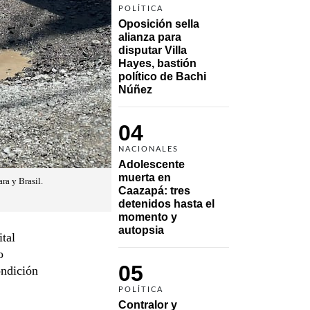
POLÍTICA
Oposición sella 
alianza para 
disputar Villa 
Hayes, bastión 
político de Bachi 
Núñez
04
NACIONALES
Adolescente 
muerta en 
ra y Brasil.
Caazapá: tres 
detenidos hasta el 
momento y 
autopsia
ital
o
05
ondición
POLÍTICA
Contralor y 