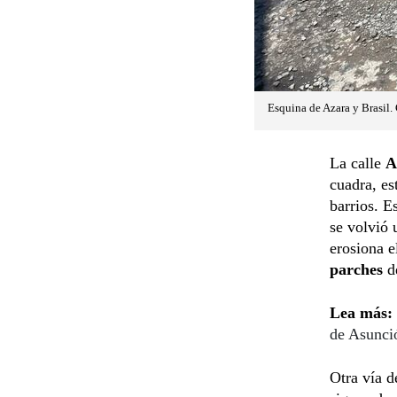
Esquina de Azara y Brasil. 
La calle
A
cuadra, es
barrios. E
se volvió 
erosiona e
parches
d
Lea más:
de Asunci
Otra vía d