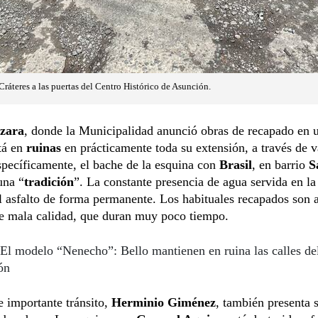
Cráteres a las puertas del Centro Histórico de Asunción.
zara
, donde la Municipalidad anunció obras de recapado en 
tá en
ruinas
en prácticamente toda su extensión, a través de v
specíficamente, el bache de la esquina con
Brasil
, en barrio
S
una “
tradición
”. La constante presencia de agua servida en la
l asfalto de forma permanente. Los habituales recapados son 
e mala calidad, que duran muy poco tiempo.
El modelo “Nenecho”: Bello mantienen en ruina las calles de
ón
e importante tránsito,
Herminio Giménez
, también presenta s