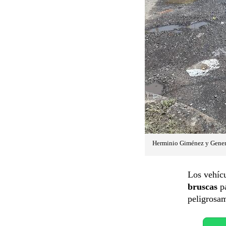
Herminio Giménez y General
Los vehícu
bruscas
pa
peligrosam