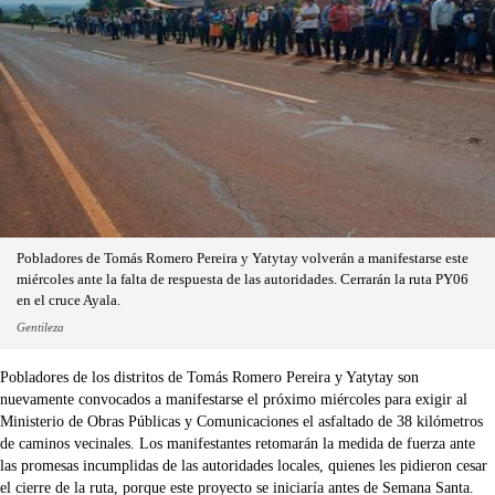
Pobladores de Tomás Romero Pereira y Yatytay volverán a manifestarse este
miércoles ante la falta de respuesta de las autoridades. Cerrarán la ruta PY06
en el cruce Ayala.
Gentileza
Pobladores de los distritos de Tomás Romero Pereira y Yatytay son
nuevamente convocados a manifestarse el próximo miércoles para exigir al
Ministerio de Obras Públicas y Comunicaciones el asfaltado de 38 kilómetros
de caminos vecinales. Los manifestantes retomarán la medida de fuerza ante
las promesas incumplidas de las autoridades locales, quienes les pidieron cesar
el cierre de la ruta, porque este proyecto se iniciaría antes de Semana Santa.