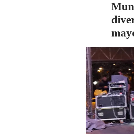
Muni
dive
mayo