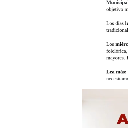
Municipa
objetivo m
Los días
l
tradiciona
Los
miérc
folclórica
mayores. E
Lea más:
necesitam