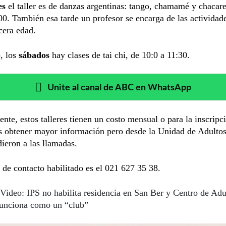
es
el taller es de danzas argentinas: tango, chamamé y chacare
00. También esa tarde un profesor se encarga de las actividade
rcera edad.
, los
sábados
hay clases de tai chi, de 10:0 a 11:30.
Unite al canal de ABC en WhatsApp
nte, estos talleres tienen un costo mensual o para la inscripc
s obtener mayor información pero desde la Unidad de Adulto
ieron a las llamadas.
de contacto habilitado es el 021 627 35 38.
Video: IPS no habilita residencia en San Ber y Centro de Adu
unciona como un “club”