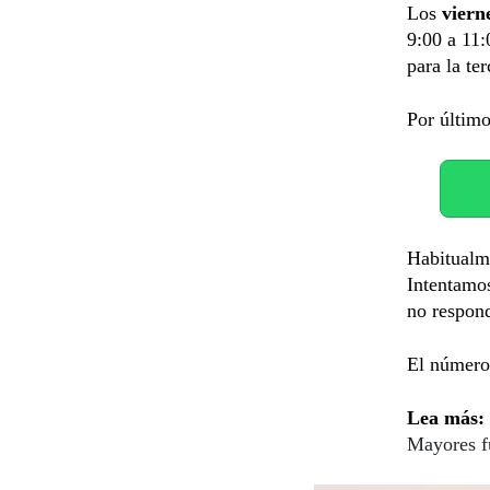
Los
viern
9:00 a 11:
para la te
Por último
Habitualme
Intentamo
no respond
El número 
Lea más:
Mayores f