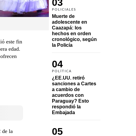
03
POLICIALES
Muerte de 
adolescente en 
Caazapá: los 
hechos en orden 
cronológico, según 
ó este fin
la Policía
cera edad.
 ofrecen
04
POLÍTICA
¿EE.UU. retiró 
sanciones a Cartes 
a cambio de 
acuerdos con 
Paraguay? Esto 
respondió la 
Embajada
05
 de la