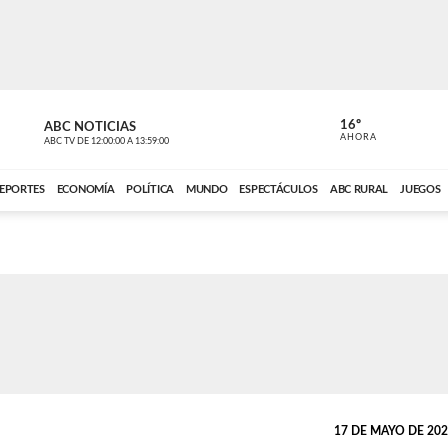
16º
ABC NOTICIAS
CARDINAL 
AHORA
ABC TV
DE
12:00:00
A
13:59:00
ABC CARDINAL 
EPORTES
ECONOMÍA
POLÍTICA
MUNDO
ESPECTÁCULOS
ABC RURAL
JUEGOS
17 DE MAYO DE 2026