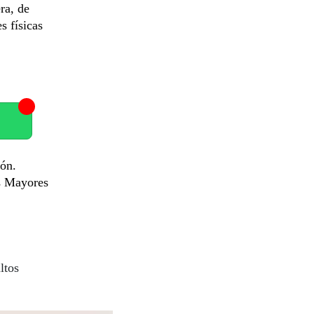
ra, de
s físicas
ión.
s Mayores
ltos