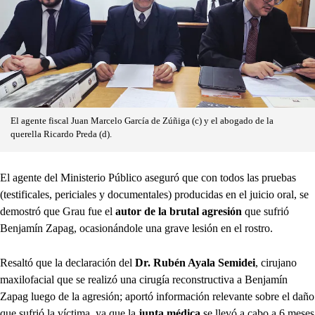
El agente fiscal Juan Marcelo García de Zúñiga (c) y el abogado de la
querella Ricardo Preda (d).
El agente del Ministerio Público aseguró que con todos las pruebas
(testificales, periciales y documentales) producidas en el juicio oral, se
demostró que Grau fue el
autor de la brutal agresión
que sufrió
Benjamín Zapag, ocasionándole una grave lesión en el rostro.
Resaltó que la declaración del
Dr. Rubén Ayala Semidei
, cirujano
maxilofacial que se realizó una cirugía reconstructiva a Benjamín
Zapag luego de la agresión; aportó información relevante sobre el daño
que sufrió la víctima, ya que la
junta médica
se llevó a cabo a 6 meses