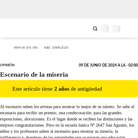
MAFIA EN IPS
ABC EMPLEOS
OPINIÓN
09 DE JUNIO DE 2024 A LA - 02:00
Escenario de la miseria
Este artículo tiene
2
año
s
de antigüedad
Al escenario suben los artistas para mostrar lo mejor de su talento. Se sube al
escenario para recibir un premio, una condecoración, para las grandes
exposiciones, alocuciones. Es el lugar donde se reciben las distinciones y las
mejores congratulaciones. Pero en la escuela básica Nº 2647 San Agustín, los
niños y los profesores suben al escenario para mostrar su miseria, la
indiferencia y abandono de las autoridades que ocasionan una educación