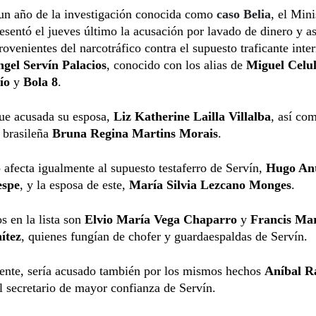
un año de la investigación conocida como
caso Belia
, el Mini
esentó el jueves último la acusación por lavado de dinero y a
rovenientes del narcotráfico contra el supuesto traficante inte
gel Servín Palacios
, conocido con los alias de
Miguel Celul
Tío
y
Bola 8
.
ue acusada su esposa,
Liz Katherine Lailla Villalba
, así co
 brasileña
Bruna Regina Martins Morais
.
 afecta igualmente al supuesto testaferro de Servín,
Hugo An
spe
, y la esposa de este,
María Silvia Lezcano Monges
.
s en la lista son
Elvio María Vega Chaparro
y
Francis Ma
ítez
, quienes fungían de chofer y guardaespaldas de Servín.
nte, sería acusado también por los mismos hechos
Aníbal 
el secretario de mayor confianza de Servín.