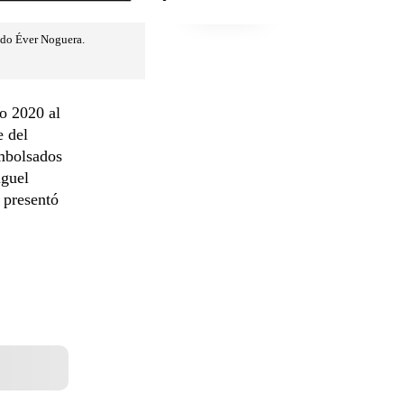
ado Éver Noguera.
o 2020 al
e del
mbolsados
iguel
 presentó