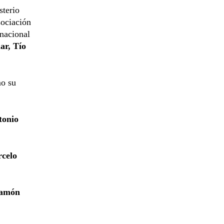
sterio
sociación
rnacional
ar, Tío
mo su
tonio
rcelo
Ramón