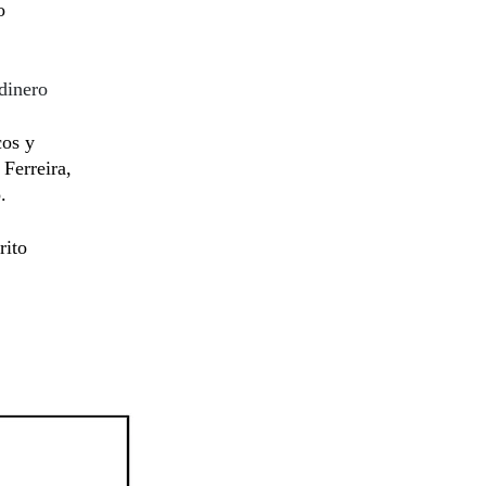
o
dinero
cos y
 Ferreira,
.
rito