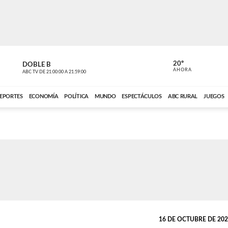
20º
DOBLE B
DE TODO 
AHORA
ABC TV
DE
21:00:00
A
21:59:00
ABC CARDINAL 
EPORTES
ECONOMÍA
POLÍTICA
MUNDO
ESPECTÁCULOS
ABC RURAL
JUEGOS
16 DE OCTUBRE DE 2022