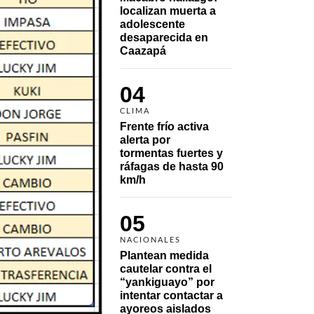
localizan muerta a 
adolescente 
desaparecida en 
Caazapá 
04
CLIMA
Frente frío activa 
alerta por 
tormentas fuertes y 
ráfagas de hasta 90 
km/h
05
NACIONALES
Plantean medida 
cautelar contra el 
“yankiguayo” por 
intentar contactar a 
ayoreos aislados