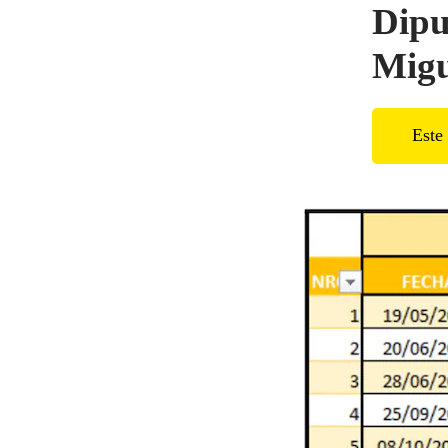
Dipu
Migu
Este 