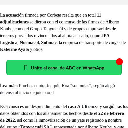
La acusación firmada por Corbeta resalta que en total
11
adjudicaciones
se dieron con el concurso de las firmas de Alberto
Koube, como el Grupo Tapyracuái y de grupos empresariales de
terceros proveídos o vinculados al ahora acusado, como
JPA
Logística
,
Noemacol
,
Sofimac
, la empresa de transporte de cargas de
Katerine Ayala
y otros.
Unite al canal de ABC en WhatsApp
Lea más:
Pruebas contra Joaquín Roa “son nulas”, según alegó
defensa al inicio de juicio oral
Esta causa es un desprendimiento del caso
A Ultranza
y surgió tras los
datos obtenidos con los allanamientos hechos desde el
22 de febrero
de 2022
, así como la inmovilización de un yate registrado a nombre
del grupo “
Tapyracuái SA
”, representada por Alberto Koube, y que