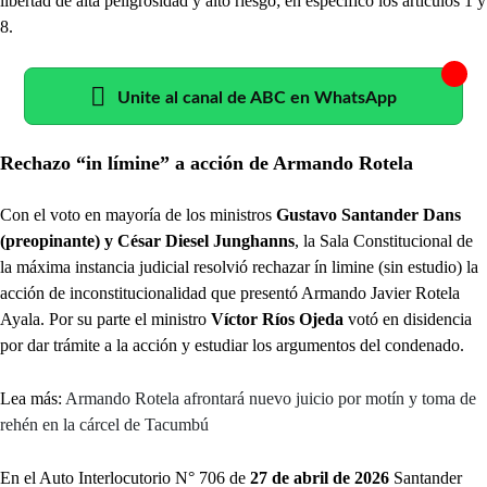
libertad de alta peligrosidad y alto riesgo; en específico los artículos 1 y
8.
Unite al canal de ABC en WhatsApp
Rechazo “in límine” a acción de Armando Rotela
Con el voto en mayoría de los ministros
Gustavo Santander Dans
(preopinante) y César Diesel Junghanns
, la Sala Constitucional de
la máxima instancia judicial resolvió rechazar ín limine (sin estudio) la
acción de inconstitucionalidad que presentó Armando Javier Rotela
Ayala. Por su parte el ministro
Víctor Ríos Ojeda
votó en disidencia
por dar trámite a la acción y estudiar los argumentos del condenado.
Lea más:
Armando Rotela afrontará nuevo juicio por motín y toma de
rehén en la cárcel de Tacumbú
En el Auto Interlocutorio N° 706 de
27 de abril de 2026
Santander