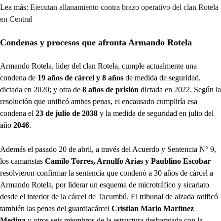
Lea más:
Ejecutan allanamiento contra brazo operativo del clan Rotela
en Central
Condenas y procesos que afronta Armando Rotela
Armando Rotela, líder del clan Rotela, cumple actualmente una
condena de
19 años de cárcel y 8 años
de medida de seguridad,
dictada en 2020; y otra de
8 años de prisión
dictada en 2022. Según la
resolución que unificó ambas penas, el encausado cumpliría esa
condena el
23 de julio de 2038
y la medida de seguridad en julio del
año
2046
.
Además el pasado 20 de abril, a través del Acuerdo y Sentencia N° 9,
los camaristas
Camilo Torres, Arnulfo Arias y Paublino Escobar
resolvieron confirmar la sentencia que condenó a 30 años de cárcel a
Armando Rotela, por liderar un esquema de microtráfico y sicariato
desde el interior de la cárcel de Tacumbú. El tribunal de alzada ratificó
también las penas del guardiacárcel
Cristian Mario Martínez
Medina
y otros seis miembros de la estructura desbaratada con la