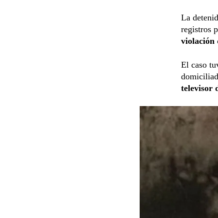
La deteni
registros 
violación
El caso t
domiciliad
televisor