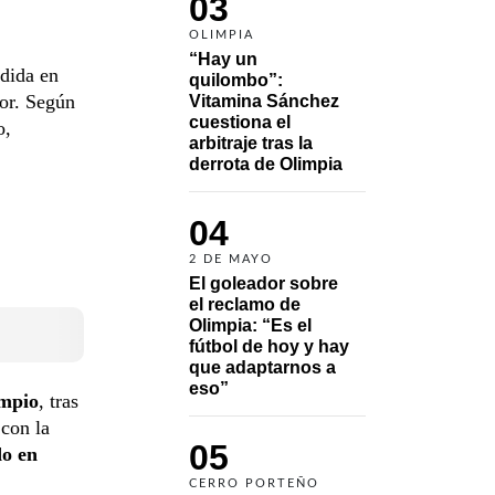
03
OLIMPIA
“Hay un 
dida en
quilombo”: 
sor. Según
Vitamina Sánchez 
cuestiona el 
o,
arbitraje tras la 
derrota de Olimpia
04
2 DE MAYO
El goleador sobre 
el reclamo de 
Olimpia: “Es el 
fútbol de hoy y hay 
que adaptarnos a 
eso”
mpio
, tras
 con la
05
do en
CERRO PORTEÑO