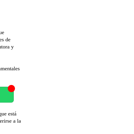
ue
es de
utora y
amentales
que está
rirse a la