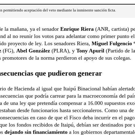
n permitiendo aceptación del veto mediante la inminente sanción ficta.
de la mañana, ya el senador
Enrique Riera
(ANR, cartista) pe
nd al no reunir los votos para adelantar como primer punto el
ido proyecto de ley. Los senadores Riera,
Miguel Fulgencio
z
(FG),
Abel González
(PLRA), y
Tony Apuril
(Partido de l
s promotores de la norma perdieron el apoyo de sus colegas.
nsecuencias que pudieron generar
rio de Hacienda al igual que Itaipú Binacional habían alertado
secuencias que podría carrear para la macroeconomía del país
a de una ley que pretendía compensar a 16.000 supuestos exo
 estaban desde funcionarios hasta seccionaleros. Como una de 
onsecuencias en caso de que el Fisco deba incurrir en el pago
que los fondos recibidos de Itaipú, debían ser destinados por
os
dejando sin financiamiento
a los gobiernos departamental