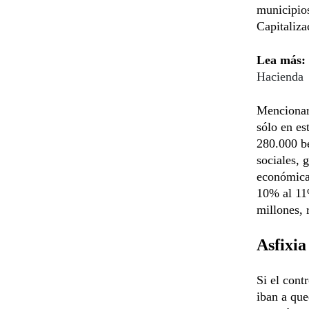
municipios
Capitaliz
Lea más:
Hacienda
Mencionar
sólo en es
280.000 be
sociales, 
económica 
10% al 11
millones, 
Asfixia
Si el cont
iban a que