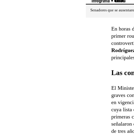
Senadores que se ausentaro
En horas 
primer rou
controvert
Rodrígue
principale
Las co
El Ministe
graves con
en vigenci
cuya lista
primeras c
señalaron 
de tres añ