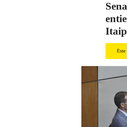
Sena
enti
Itai
Este 