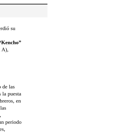
rdió su
 “Kencho”
a A),
 de las
 la puesta
breros, en
las
,
 un periodo
es,