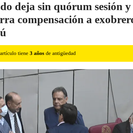
do deja sin quórum sesión y
erra compensación a exobrer
pú
artículo tiene
3
año
s
de antigüedad