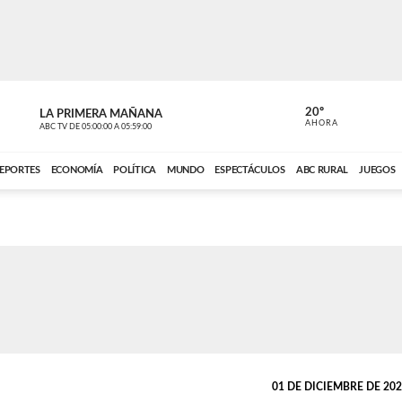
20º
LA PRIMERA MAÑANA
LA PRIMER
AHORA
ABC TV
DE
05:00:00
A
05:59:00
ABC CARDINAL 
EPORTES
ECONOMÍA
POLÍTICA
MUNDO
ESPECTÁCULOS
ABC RURAL
JUEGOS
01 DE DICIEMBRE DE 2022