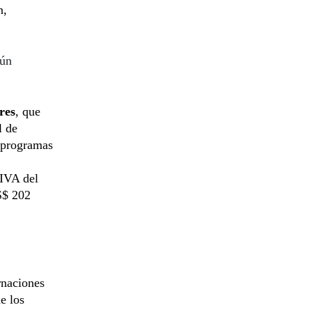
n,
gún
res
, que
l de
s programas
 IVA del
S$ 202
rnaciones
e los