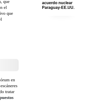
ú, que
acuerdo nuclear 
n el
Paraguay-EE.UU.
tivo que
el
uórum en
 escáneres
o tratar
puestos