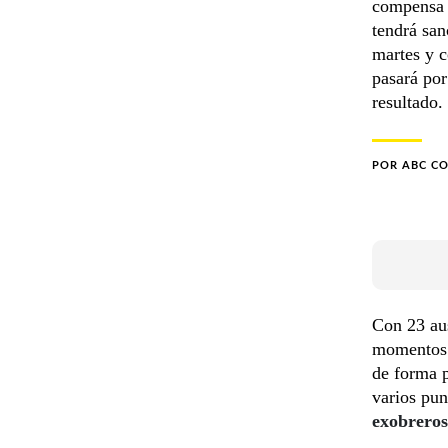
compensa 
tendrá san
martes y c
pasará por
resultado.
POR
ABC C
Con 23 au
momentos e
de forma p
varios pun
exobreros