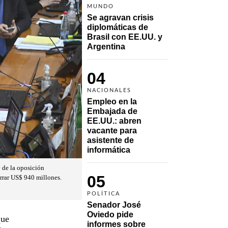
MUNDO
Se agravan crisis 
diplomáticas de 
Brasil con EE.UU. y 
Argentina
04
NACIONALES
Empleo en la 
Embajada de 
EE.UU.: abren 
vacante para 
asistente de 
informática
 de la oposición
05
arrar US$ 940 millones.
POLÍTICA
Senador José 
Oviedo pide 
que
informes sobre 