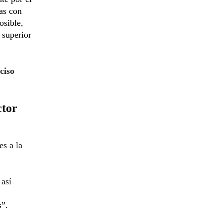
as con
osible,
 superior
ciso
ctor
es a la
 así
s”.