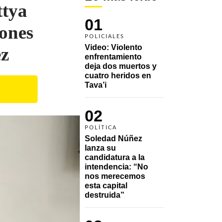
ttya
01
Cones
POLICIALES
Video: Violento 
ez
enfrentamiento 
deja dos muertos y 
cuatro heridos en 
Tava’i
02
POLÍTICA
Soledad Núñez 
lanza su 
candidatura a la 
intendencia: “No 
nos merecemos 
esta capital 
destruida”