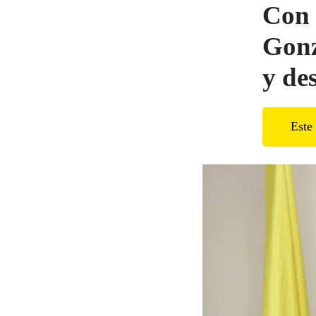
Con 
Gonz
y de
Este 