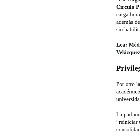
Círculo P
carga hora
además de 
sin habili
Lea:
Médi
Velázque
Privile
Por otro l
académico”
universid
La parlame
“reiniciar
consolidac