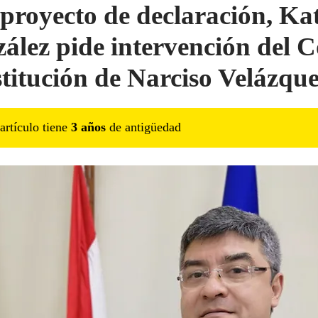
proyecto de declaración, Ka
ález pide intervención del 
stitución de Narciso Velázqu
artículo tiene
3
año
s
de antigüedad