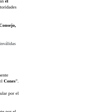
tan
el
utoridades
Consejo,
inválidas
mente
el
Cones
”.
ular por el
te por el