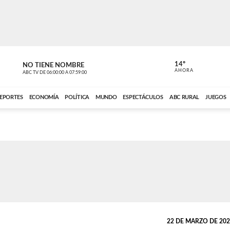
14º
NO TIENE NOMBRE
ABC RURAL
AHORA
ABC TV
DE
06:00:00
A
07:59:00
ABC CARDINAL 
EPORTES
ECONOMÍA
POLÍTICA
MUNDO
ESPECTÁCULOS
ABC RURAL
JUEGOS
22 DE MARZO DE 2023