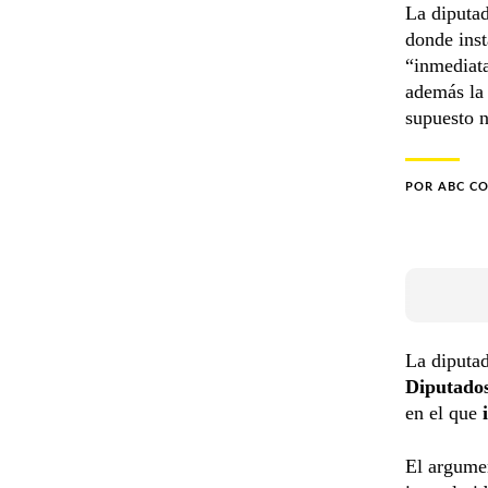
La diputa
donde inst
“inmediat
además la 
supuesto n
POR
ABC C
La diputa
Diputado
en el que
i
El argumen