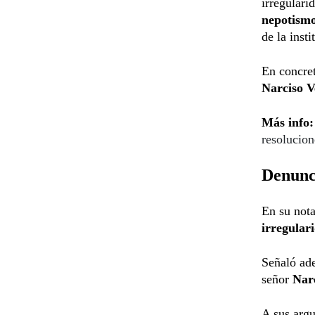
irregulari
nepotismo
de la insti
En concret
Narciso V
Más info:
resolucion
Denunci
En su not
irregular
Señaló ade
señor
Narc
A sus argu