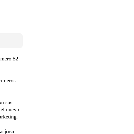
úmero 52
primeros
on sus
 el nuevo
arketing.
a jura