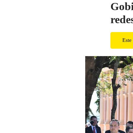
Gobi
redes
Este 