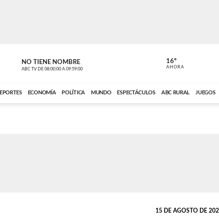
16º
NO TIENE NOMBRE
NO TIENE 
AHORA
ABC TV
DE
08:00:00
A
09:59:00
ABC CARDINAL 
EPORTES
ECONOMÍA
POLÍTICA
MUNDO
ESPECTÁCULOS
ABC RURAL
JUEGOS
15 DE AGOSTO DE 2023