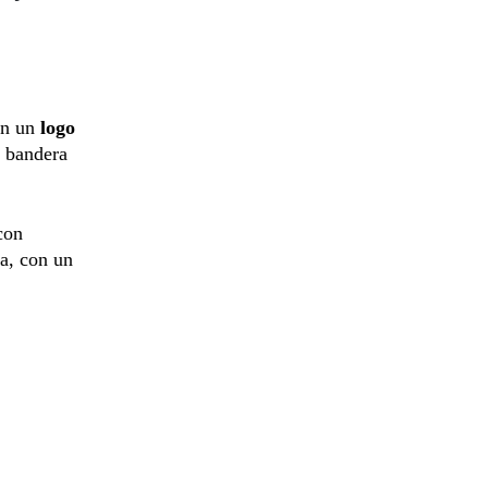
on un
logo
a bandera
con
la, con un