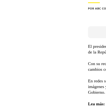
POR
ABC C
El presid
de la Repú
Con su rec
cambios co
En redes s
imágenes y
Gobierno. 
Lea más: