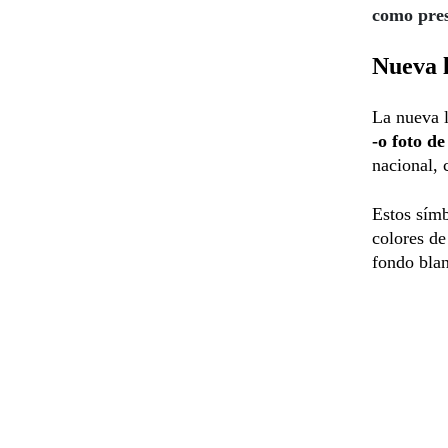
como pres
Nueva l
La nueva l
-o foto de
nacional, 
Estos símb
colores de
fondo bla