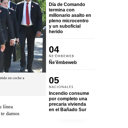
Día de Comando 
termina con 
millonario asalto en 
pleno microcentro 
y un suboficial 
herido
04
ÑE'ẼMBEWEB
Ñe’ẽmbeweb
05
rrido en coche a
NACIONALES
Incendio consume 
por completo una 
precaria vivienda 
u línea
en el Bañado Sur
a te damos