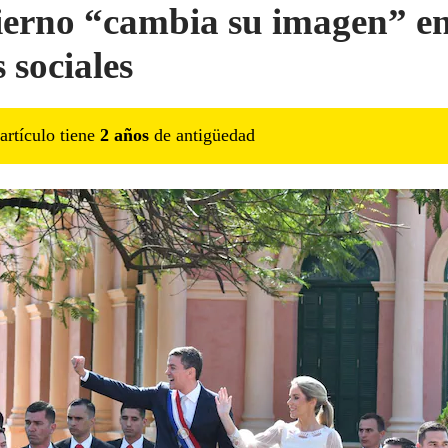
erno “cambia su imagen” e
 sociales
artículo tiene
2
año
s
de antigüedad