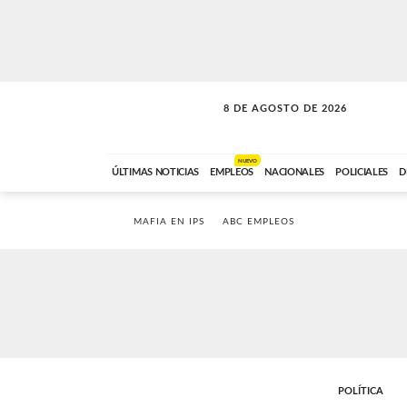
8 DE AGOSTO DE 2026
CONEXIÓN ROMANCE
ABC FM
09:00 A 11:59
NUEVO
ÚLTIMAS NOTICIAS
EMPLEOS
NACIONALES
POLICIALES
D
MAFIA EN IPS
ABC EMPLEOS
POLÍTICA