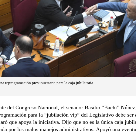
na reprogramación presupuestaria para la caja jubilatoria.
nte del Congreso Nacional, el senador Basilio “Bachi” Núñez,
rogramación para la “jubilación vip” del Legislativo debe ser 
aró que apoya la iniciativa. Dijo que no es la única caja jubil
ada por los malos manejos administrativos. Apoyó una eventu