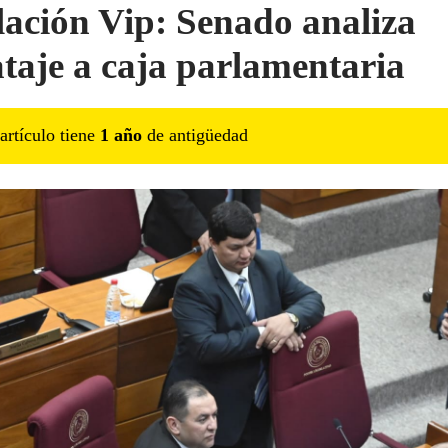
lación Vip: Senado analiza
ataje a caja parlamentaria
artículo tiene
1
año
de antigüedad