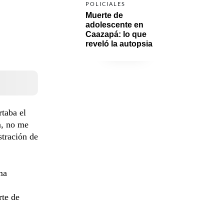
POLICIALES
Muerte de 
adolescente en 
Caazapá: lo que 
reveló la autopsia
rtaba el
a, no me
stración de
ma
rte de