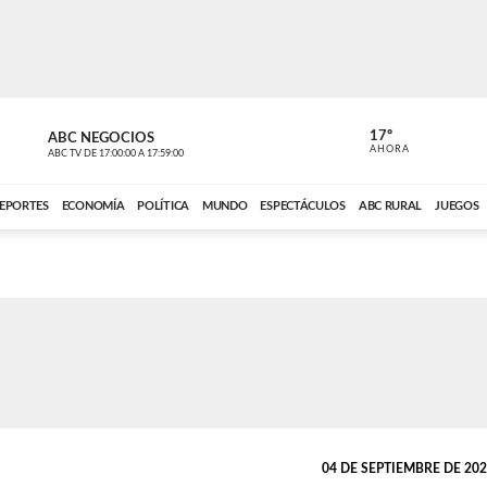
17º
ABC NEGOCIOS
ANCHO PER
AHORA
ABC TV
DE
17:00:00
A
17:59:00
ABC CARDINAL 
EPORTES
ECONOMÍA
POLÍTICA
MUNDO
ESPECTÁCULOS
ABC RURAL
JUEGOS
04 DE SEPTIEMBRE DE 2024