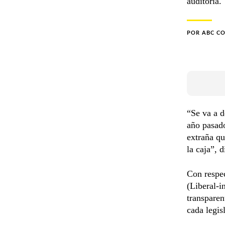
auditoría.
POR
ABC C
“Se va a d
año pasado
extraña qu
la caja”, 
Con respe
(Liberal-i
transparen
cada legis