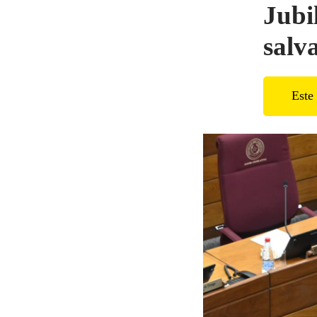
Jubi
salv
Este 