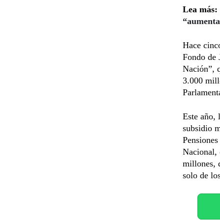
Lea más:
“aumenta
Hace cinco
Fondo de J
Nación”, q
3.000 mill
Parlamenta
Este año, 
subsidio m
Pensiones
Nacional, 
millones, 
solo de lo