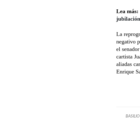
Lea más:
jubilación
La reprogr
negativo p
el senado
cartista J
aliadas ca
Enrique S
BASILIO