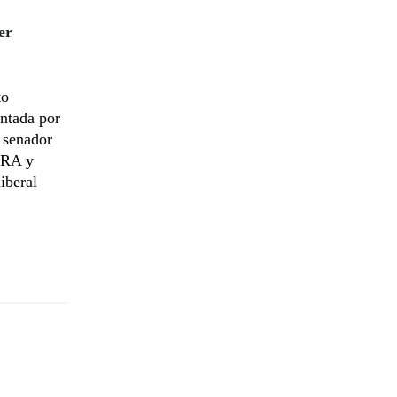
er
to
entada por
 senador
PLRA y
iberal