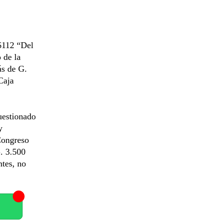
 6112 “Del
 de la
ás de G.
Caja
cuestionado
y
Congreso
G. 3.500
ntes, no