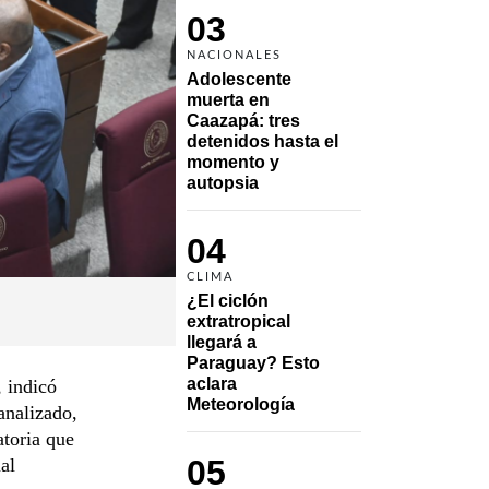
03
NACIONALES
Adolescente 
muerta en 
Caazapá: tres 
detenidos hasta el 
momento y 
autopsia
04
CLIMA
¿El ciclón 
extratropical 
llegará a 
Paraguay? Esto 
aclara 
 indicó
Meteorología
analizado,
atoria que
05
al