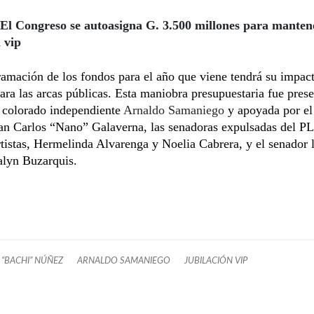
El Congreso se autoasigna G. 3.500 millones para manten
 vip
amación de los fondos para el año que viene tendrá su impac
ara las arcas públicas. Esta maniobra presupuestaria fue pres
r colorado independiente
Arnaldo Samaniego
y apoyada por el
uan Carlos “Nano” Galaverna, las senadoras expulsadas del 
rtistas, Hermelinda Alvarenga y Noelia Cabrera, y el senador l
alyn Buzarquis.
 “BACHI” NÚÑEZ
ARNALDO SAMANIEGO
JUBILACIÓN VIP