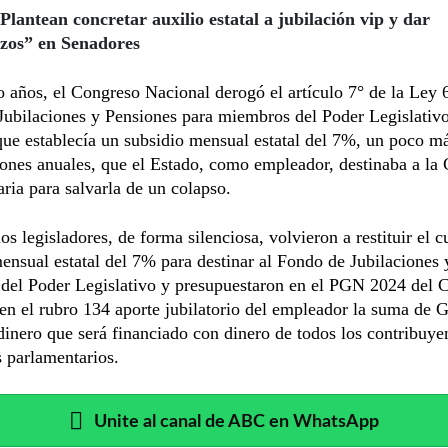
Plantean concretar auxilio estatal a jubilación vip y dar
zos” en Senadores
 años, el Congreso Nacional derogó el artículo 7° de la Ley
ubilaciones y Pensiones para miembros del Poder Legislativo
ue establecía un subsidio mensual estatal del 7%, un poco m
ones anuales, que el Estado, como empleador, destinaba a la 
ria para salvarla de un colapso.
los legisladores, de forma silenciosa, volvieron a restituir el 
ensual estatal del 7% para destinar al Fondo de Jubilaciones 
 del Poder Legislativo y presupuestaron en el PGN 2024 del 
en el rubro 134 aporte jubilatorio del empleador la suma de 
dinero que será financiado con dinero de todos los contribuye
s parlamentarios.
Unite al canal de ABC en WhatsApp