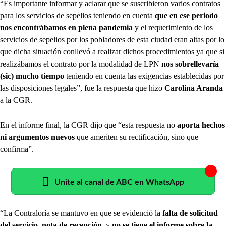
“Es importante informar y aclarar que se suscribieron varios contratos
para los servicios de sepelios teniendo en cuenta
que en ese periodo
nos encontrábamos en plena pandemia
y el requerimiento de los
servicios de sepelios por los pobladores de esta ciudad eran altas por lo
que dicha situación conllevó a realizar dichos procedimientos ya que si
realizábamos el contrato por la modalidad de LPN
nos sobrellevaría
(sic) mucho tiempo
teniendo en cuenta las exigencias establecidas por
las disposiciones legales”, fue la respuesta que hizo
Carolina Aranda
a la CGR.
En el informe final, la CGR dijo que “esta respuesta no
aporta hechos
ni argumentos nuevos
que ameriten su rectificación, sino que
confirma”.
Unite al canal de ABC en WhatsApp
“La Contraloría se mantuvo en que se evidenció la
falta de solicitud
del servicio, nota de recepción
, y
no se tiene el informe sobre la