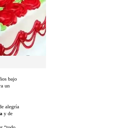
iños bajo
ra un
e alegría
a
y de
er “todo