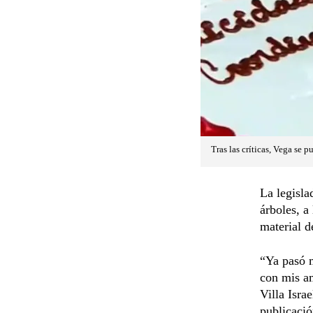
Tras las críticas, Vega se p
La legisla
árboles, a
material d
“Ya pasó m
con mis a
Villa Isra
publicació