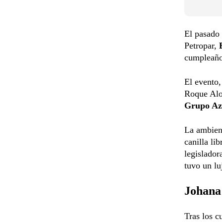
El pasado 
Petropar,
E
cumpleaño
El evento,
Roque Alo
Grupo Azt
La ambient
canilla li
legislador
tuvo un lu
Johana 
Tras los c