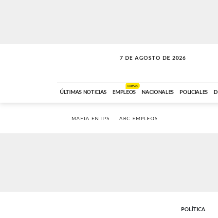
7 DE AGOSTO DE 2026
LA MOVIDA
ABC FM
09:00 A 11:59
NUEVO
ÚLTIMAS NOTICIAS
EMPLEOS
NACIONALES
POLICIALES
D
MAFIA EN IPS
ABC EMPLEOS
POLÍTICA