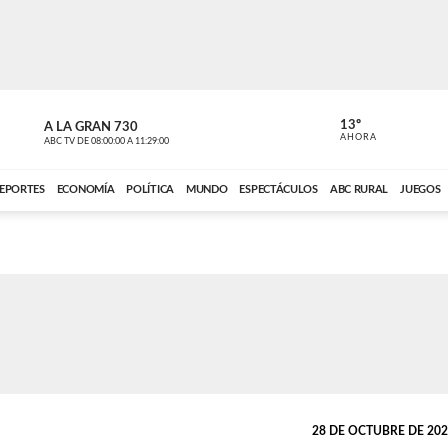
13º
A LA GRAN 730
A LA GRAN 
AHORA
ABC TV
DE
08:00:00
A
11:29:00
ABC CARDINAL 
EPORTES
ECONOMÍA
POLÍTICA
MUNDO
ESPECTÁCULOS
ABC RURAL
JUEGOS
28 DE OCTUBRE DE 2025