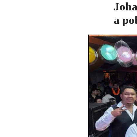
Joha
a po