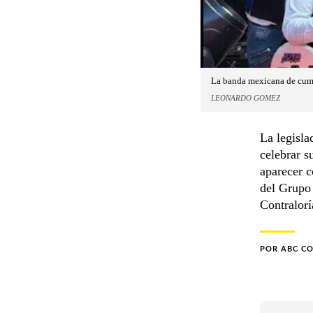
La banda mexicana de cumbi
LEONARDO GOMEZ
La legisla
celebrar s
aparecer c
del Grupo 
Contralorí
POR
ABC C