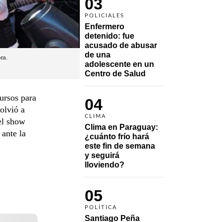
03
POLICIALES
Enfermero 
detenido: fue 
acusado de abusar 
de una 
ra.
adolescente en un 
Centro de Salud
ursos para
04
olvió a
CLIMA
 el show
Clima en Paraguay: 
 ante la
¿cuánto frío hará 
este fin de semana 
y seguirá 
lloviendo?
05
POLÍTICA
Santiago Peña 