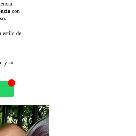
dencia
encia
con
so.
 estilo de
n
, y su