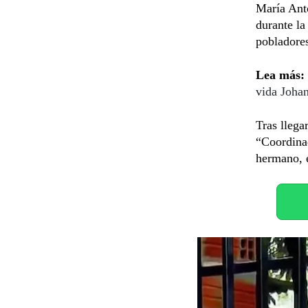
María Anto
durante la
pobladores
Lea más:
vida Joha
Tras llega
“Coordina
hermano, e