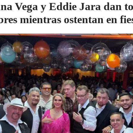
na Vega y Eddie Jara dan to
bres mientras ostentan en fie