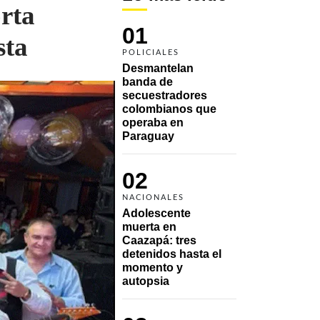
rta
01
sta
POLICIALES
Desmantelan 
banda de 
secuestradores 
colombianos que 
operaba en 
Paraguay
02
NACIONALES
Adolescente 
muerta en 
Caazapá: tres 
detenidos hasta el 
momento y 
autopsia