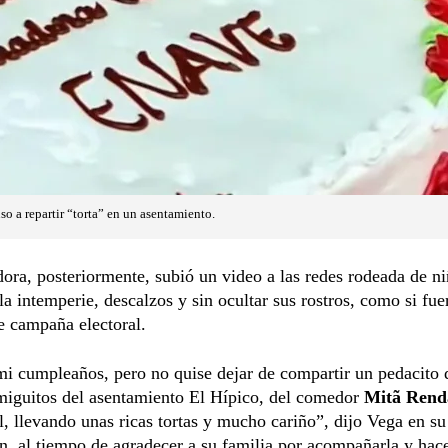
uso a repartir “torta” en un asentamiento.
dora, posteriormente, subió un video a las redes rodeada de n
 la intemperie, descalzos y sin ocultar sus rostros, como si fue
e campaña electoral.
i cumpleaños, pero no quise dejar de compartir un pedacito d
miguitos del asentamiento El Hípico, del comedor
Mitã Rend
el, llevando unas ricas tortas y mucho cariño”, dijo Vega en su
n, al tiempo de agradecer a su familia por acompañarla y hac