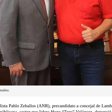
nzález.
lista Pablo Zeballos (ANR), precandidato a concejal de Lamb
úblicana, sector que lidera Hugo “Toro” Veláquez, denunció 