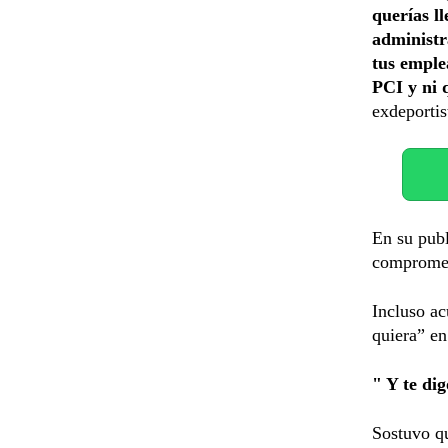
querías l
administr
tus emple
PCI y ni 
exdeportis
En su publ
comprometi
Incluso ac
quiera” en
" Y te di
Sostuvo qu