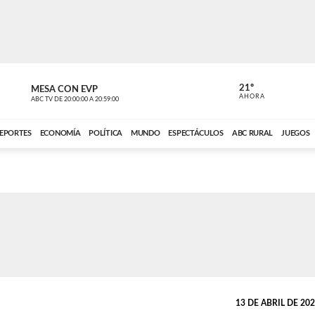
21º
MESA CON EVP
DE TODO 
AHORA
ABC TV
DE
20:00:00
A
20:59:00
ABC CARDINAL 
EPORTES
ECONOMÍA
POLÍTICA
MUNDO
ESPECTÁCULOS
ABC RURAL
JUEGOS
13 DE ABRIL DE 2026