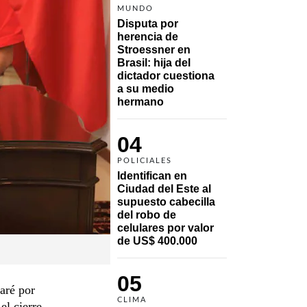
MUNDO
Disputa por 
herencia de 
Stroessner en 
Brasil: hija del 
dictador cuestiona 
a su medio 
hermano 
04
POLICIALES
Identifican en 
Ciudad del Este al 
supuesto cabecilla 
del robo de 
celulares por valor 
de US$ 400.000
05
aré por
CLIMA
el cierre