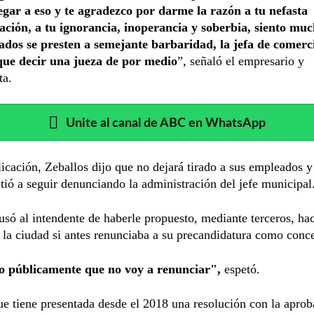
legar a eso y te agradezco por darme la razón a tu nefasta
ación, a tu ignorancia, inoperancia y soberbia, siento mu
ados se presten a semejante barbaridad, la jefa de comerci
que decir una jueza de por medio
”, señaló el empresario y
ta.
Unite al canal de ABC en WhatsApp
icación, Zeballos dijo que no dejará tirado a sus empleados y
ó a seguir denunciando la administración del jefe municipal
usó al intendente de haberle propuesto, mediante terceros, ha
 la ciudad si antes renunciaba a su precandidatura como conce
go públicamente que no voy a renunciar",
espetó.
e tiene presentada desde el 2018 una resolución con la aprob