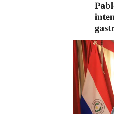
Pabl
inte
gast