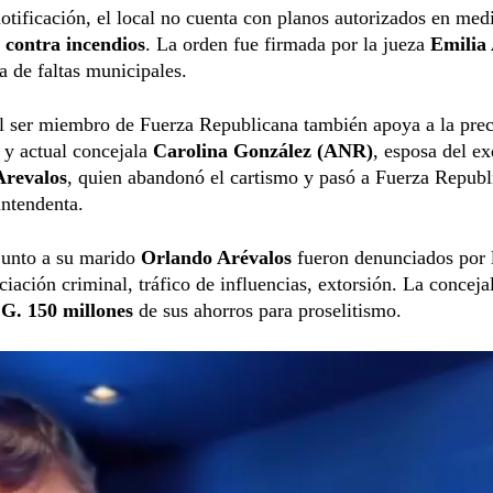
otificación, el local no cuenta con planos autorizados en med
 contra incendios
. La orden fue firmada por la jueza
Emilia 
za de faltas municipales.
l ser miembro de Fuerza Republicana también apoya a la prec
 y actual concejala
Carolina González (ANR)
, esposa del e
Arevalos
, quien abandonó el cartismo y pasó a Fuerza Republ
intendenta.
junto a su marido
Orlando Arévalos
fueron denunciados por 
ciación criminal, tráfico de influencias, extorsión. La conceja
e
G. 150 millones
de sus ahorros para proselitismo.