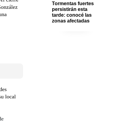
Tormentas fuertes 
González
persistirán esta 
una
tarde: conocé las 
zonas afectadas
edes
su local
de