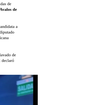
idas de
Avalos de
andidata a
xdiputado
icana
lavado de
l declaró