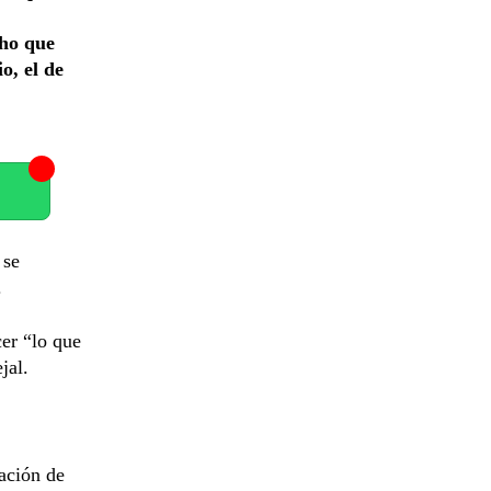
cho que
o, el de
 se
.
cer “lo que
jal.
ación de