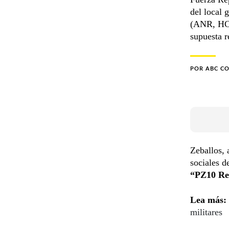
del local 
(ANR, HC)
supuesta r
POR
ABC C
Zeballos, 
sociales d
“PZ10 Re
Lea más:
militares