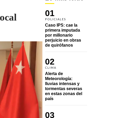
01
ocal
POLICIALES
Caso IPS: cae la 
primera imputada 
por millonario 
perjuicio en obras 
de quirófanos
02
CLIMA
Alerta de 
Meteorología: 
lluvias intensas y 
tormentas severas 
en estas zonas del 
país
03