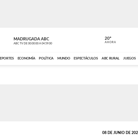
20º
MADRUGADA ABC
MADRUGAD
AHORA
ABC TV
DE
00:00:00
A
04:59:00
ABC CARDINAL 
EPORTES
ECONOMÍA
POLÍTICA
MUNDO
ESPECTÁCULOS
ABC RURAL
JUEGOS
08 DE JUNIO DE 2026