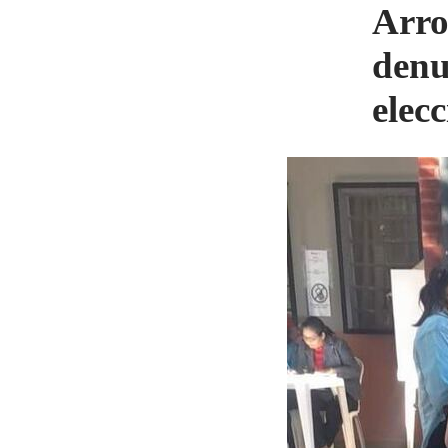
Arro
denu
elec