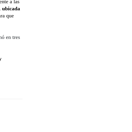
nte a las
 ubicada
ara que
nó en tres
y