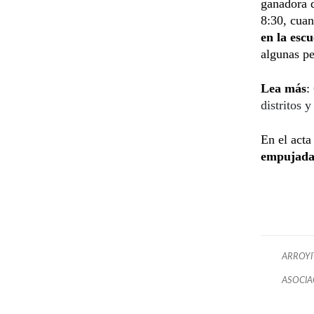
ganadora d
8:30, cua
en la esc
algunas p
Lea más
:
distritos 
En el acta
empujada 
ARROYI
ASOCIA