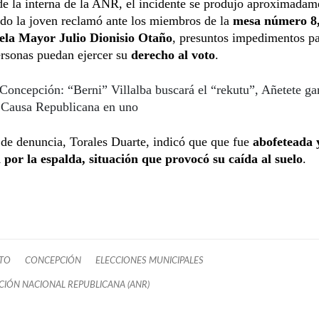
e la interna de la ANR, el incidente se produjo aproximadame
ndo la joven reclamó ante los miembros de la
mesa número 8,
uela Mayor Julio Dionisio Otaño
, presuntos impedimentos p
ersonas puedan ejercer su
derecho al voto
.
Concepción: “Berni” Villalba buscará el “rekutu”, Añetete ga
y Causa Republicana en uno
 de denuncia, Torales Duarte, indicó que que fue
abofeteada 
por la espalda, situación que provocó su caída al suelo
.
TO
CONCEPCIÓN
ELECCIONES MUNICIPALES
CIÓN NACIONAL REPUBLICANA (ANR)