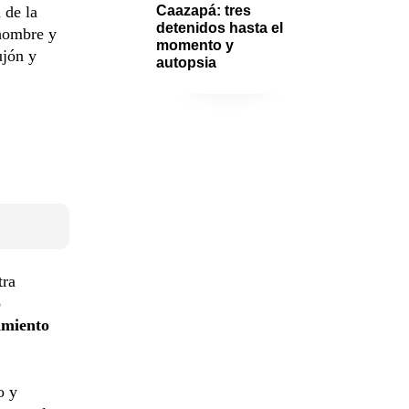
 de la
Caazapá: tres 
detenidos hasta el 
 hombre y
momento y 
ujón y
autopsia
tra
o
imiento
o y