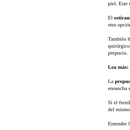
piel. Este
El
estira
otra opció
También h
quirúrgic
prepucio.
Lea más:
La
prepuc
ensancha e
Si el fren
del mismo
Entender l