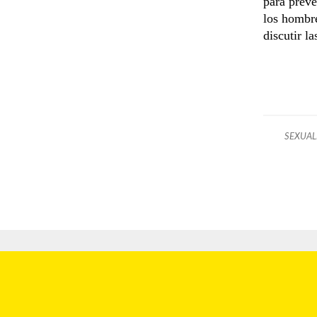
para prev
los hombre
discutir l
SEXUAL