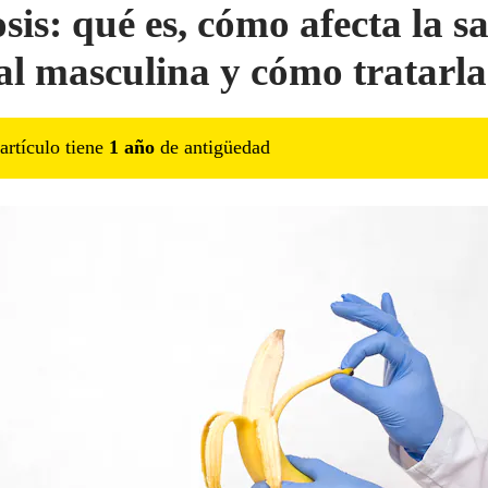
sis: qué es, cómo afecta la s
al masculina y cómo tratarla
artículo tiene
1
año
de antigüedad