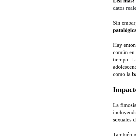
Lea más:
datos real
Sin embarg
patológic
Hay entonc
común en l
tiempo. L
adolescenc
como la
b
Impacto
La fimosis
incluyen
sexuales d
También p