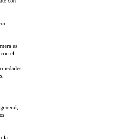
ate con
era
imera es
 con el
fermedades
s.
 general,
es
o la