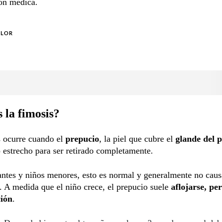
ón médica.
OLOR
 la fimosis?
s ocurre cuando el
prepucio
, la piel que cubre el
glande del 
estrecho para ser retirado completamente.
antes y niños menores, esto es normal y generalmente no caus
 A medida que el niño crece, el prepucio suele
aflojarse, pe
ción
.