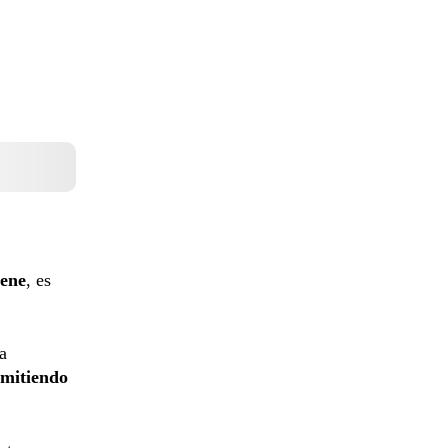
pene
, es
a
rmitiendo