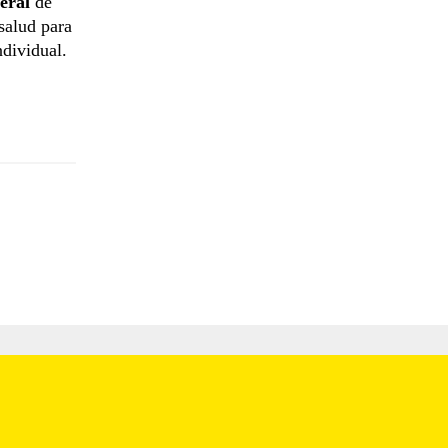
eral
de
salud para
ndividual.