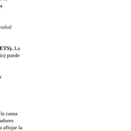
 a
 salud
(ETS).
La
io) puede
a
 la causa
vadores
 aflojar la