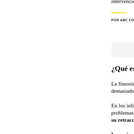
intervenci
POR
ABC C
¿Qué es
La fimosi
demasiado 
En los inf
problemas.
su retrac