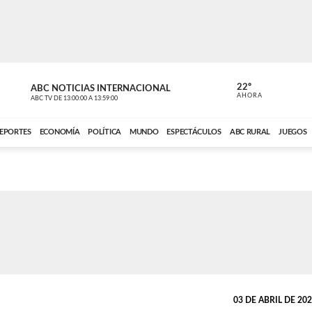
22º
ABC NOTICIAS INTERNACIONAL
CARDINAL 
AHORA
ABC TV
DE
13:00:00
A
13:59:00
ABC CARDINAL 
EPORTES
ECONOMÍA
POLÍTICA
MUNDO
ESPECTÁCULOS
ABC RURAL
JUEGOS
03 DE ABRIL DE 2025