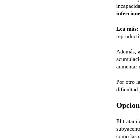
incapacida
infeccione
Lea más:
reproducti
Además,
acumulac
aumentar e
Por otro l
dificultad
Opcione
El tratami
subyacente
como las