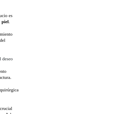
ucio es
 piel
.
imiento
del
l deseo
ento
uctura.
 quirúrgica
crucial