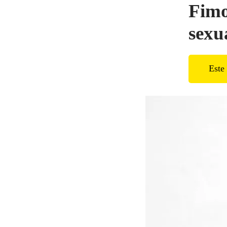
Fimo
sexu
Este 