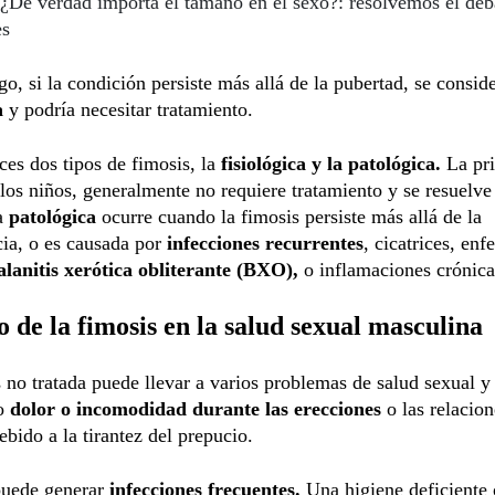
¿De verdad importa el tamaño en el sexo?: resolvemos el deb
es
o, si la condición persiste más allá de la pubertad, se consid
a
y podría necesitar tratamiento.
es dos tipos de fimosis, la
fisiológica y la patológica.
La pr
os niños, generalmente no requiere tratamiento y se resuelve
a
patológica
ocurre cuando la fimosis persiste más allá de la
ia, o es causada por
infecciones recurrentes
, cicatrices, en
alanitis xerótica obliterante (BXO),
o inflamaciones crónica
 de la fimosis en la salud sexual masculina
 no tratada puede llevar a varios problemas de salud sexual y
do
dolor o incomodidad
durante las erecciones
o las relacion
ebido a la tirantez del prepucio.
uede generar
infecciones frecuentes.
Una higiene deficiente 