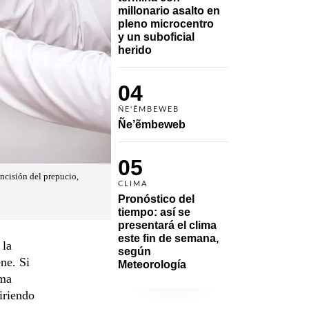
millonario asalto en 
pleno microcentro 
y un suboficial 
herido
04
ÑE'ẼMBEWEB
Ñe’ẽmbeweb
05
ncisión del prepucio,
CLIMA
Pronóstico del 
tiempo: así se 
presentará el clima 
este fin de semana, 
 la
según 
ne. Si
Meteorología
rma
iriendo