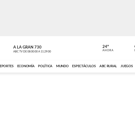
24º
A LA GRAN 730
A LA GRAN 
AHORA
ABC TV
DE
08:00:00
A
11:29:00
ABC CARDINAL 
EPORTES
ECONOMÍA
POLÍTICA
MUNDO
ESPECTÁCULOS
ABC RURAL
JUEGOS