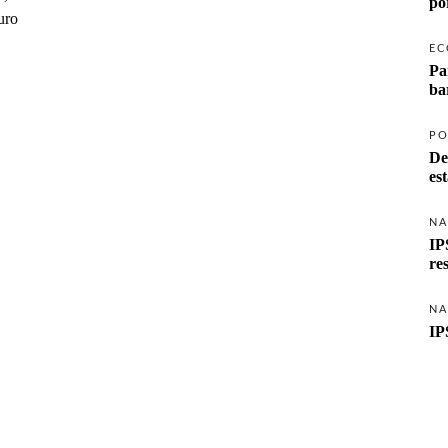
po
uro
EC
Pa
ba
PO
De
es
NA
IP
re
NA
IP