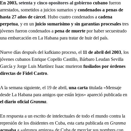
En 2003,
setenta y cinco opositores al gobierno
cubano
fueron
arrestados, sometidos a juicios sumarios y
condenados a penas de
hasta 27 años de cárcel
. Hubo cuatro condenados a
cadena
perpetua
, y en un
juicio sumarísimo y sin garantías procesales
tres
jóvenes fueron condenados a
pena de muerte
por haber secuestrado
una embarcación en La Habana para tratar de huir del país.
Nueve días después del kafkiano proceso, el
11 de abril del 2003
, los
jóvenes cubanos Enrique Copello Castillo, Bárbaro Leudan Sevilla
García y Jorge Luis Martínez Isaac murieron
fusilados por órdenes
directas de Fidel Castro
.
A la semana siguiente, el 19 de abril,
una carta
titulada «Mensaje
desde La Habana para amigos que están lejos» apareció publicada en
el diario oficial
Granma
.
En respuesta a un escrito de intelectuales de todo el mundo contra la
represión de los disidentes en Cuba, esta carta publicada en
Granma
acusaba
a «algunos amigos» de Cuba de mezclar sus nombres con