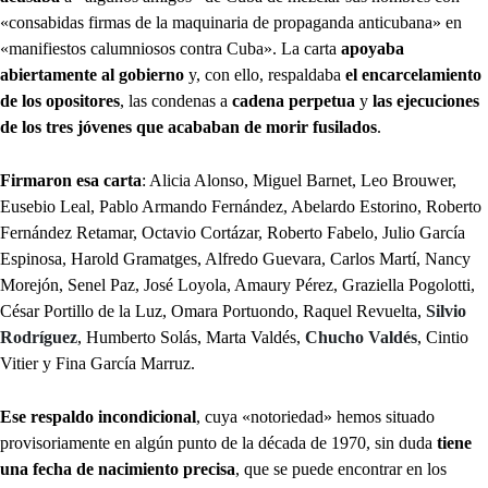
«consabidas firmas de la maquinaria de propaganda anticubana» en
«manifiestos calumniosos contra Cuba». La carta
apoyaba
abiertamente al gobierno
y, con ello, respaldaba
el encarcelamiento
de los opositores
, las condenas a
cadena perpetua
y
las ejecuciones
de los tres jóvenes
que acababan de morir fusilados
.
Firmaron esa carta
: Alicia Alonso, Miguel Barnet, Leo Brouwer,
Eusebio Leal, Pablo Armando Fernández, Abelardo Estorino, Roberto
Fernández Retamar, Octavio Cortázar, Roberto Fabelo, Julio García
Espinosa, Harold Gramatges, Alfredo Guevara, Carlos Martí, Nancy
Morejón, Senel Paz, José Loyola, Amaury Pérez, Graziella Pogolotti,
César Portillo de la Luz, Omara Portuondo, Raquel Revuelta,
Silvio
Rodríguez
, Humberto Solás, Marta Valdés,
Chucho Valdés
, Cintio
Vitier y Fina García Marruz.
Ese respaldo incondicional
, cuya «notoriedad» hemos situado
provisoriamente en algún punto de la década de 1970, sin duda
tiene
una fecha de nacimiento precisa
, que se puede encontrar en los