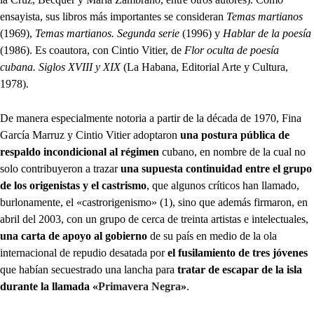
ensayista, sus libros más importantes se consideran
Temas martianos
(1969),
Temas martianos. Segunda serie
(1996) y
Hablar de la poesía
(1986). Es coautora, con Cintio Vitier, de
Flor oculta de poesía
cubana. Siglos XVIII y XIX
(La Habana, Editorial Arte y Cultura,
1978).
De manera especialmente notoria a partir de la década de 1970, Fina
García Marruz y Cintio Vitier adoptaron
una postura pública de
respaldo incondicional al régimen
cubano, en nombre de la cual no
solo contribuyeron a trazar
una supuesta continuidad entre el grupo
de los origenistas y el castrismo
, que algunos críticos han llamado,
burlonamente, el «castrorigenismo» (1), sino que además firmaron, en
abril del 2003, con un grupo de cerca de treinta artistas e intelectuales,
una carta de apoyo al gobierno
de su país en medio de la ola
internacional de repudio desatada por
el fusilamiento de tres jóvenes
que habían secuestrado una lancha para
tratar de escapar de la isla
durante la llamada «
Primavera Negra
»
.