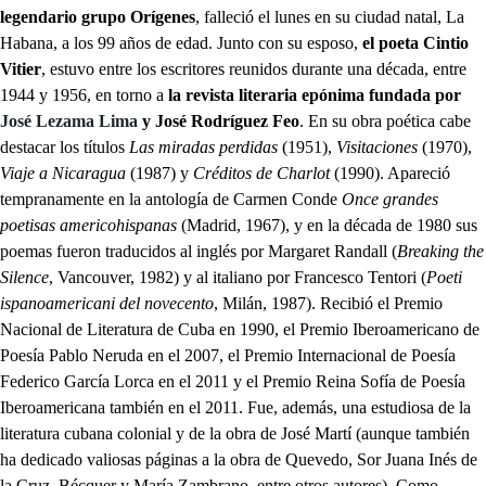
legendario grupo Orígenes
, falleció el lunes en su ciudad natal, La
Habana, a los 99 años de edad. Junto con su esposo,
el poeta Cintio
Vitier
, estuvo entre los escritores reunidos durante una década, entre
1944 y 1956, en torno a
la revista literaria epónima fundada por
José Lezama Lima
y José Rodríguez Feo
. En su obra poética cabe
destacar los títulos
Las miradas perdidas
(1951),
Visitaciones
(1970),
Viaje a Nicaragua
(1987) y
Créditos de Charlot
(1990). Apareció
tempranamente en la antología de Carmen Conde
Once grandes
poetisas americohispanas
(Madrid, 1967), y en la década de 1980 sus
poemas fueron traducidos al inglés por Margaret Randall (
Breaking the
Silence
, Vancouver, 1982) y al italiano por Francesco Tentori (
Poeti
ispanoamericani del novecento
, Milán, 1987). Recibió el Premio
Nacional de Literatura de Cuba en 1990, el Premio Iberoamericano de
Poesía Pablo Neruda en el 2007, el Premio Internacional de Poesía
Federico García Lorca en el 2011 y el Premio Reina Sofía de Poesía
Iberoamericana también en el 2011. Fue, además, una estudiosa de la
literatura cubana colonial y de la obra de José Martí (aunque también
ha dedicado valiosas páginas a la obra de Quevedo, Sor Juana Inés de
la Cruz, Bécquer y María Zambrano, entre otros autores). Como