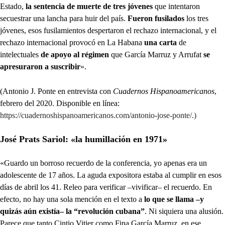
Estado,
la sentencia de muerte de tres jóvenes
que intentaron
secuestrar una lancha para huir del país.
Fueron fusilados
los tres
jóvenes, esos fusilamientos despertaron el rechazo internacional, y el
rechazo internacional provocó en La Habana
una carta
de
intelectuales
de apoyo al régimen
que García Marruz y Arrufat
se
apresuraron a suscribir
».
(Antonio J. Ponte en entrevista con
Cuadernos Hispanoamericanos
,
febrero del 2020. Disponible en línea:
https://cuadernoshispanoamericanos.com/antonio-jose-ponte/.)
José Prats Sariol: «la humillación en 1971»
«Guardo un borroso recuerdo de la conferencia, yo apenas era un
adolescente de 17 años. La aguda expositora estaba al cumplir en esos
días de abril los 41. Releo para verificar –vivificar– el recuerdo. En
efecto, no hay una sola mención en el texto a
lo que se llama –y
quizás aún existía– la “revolución cubana”
. Ni siquiera una alusión.
Parece que tanto Cintio Vitier como Fina García Marruz, en ese