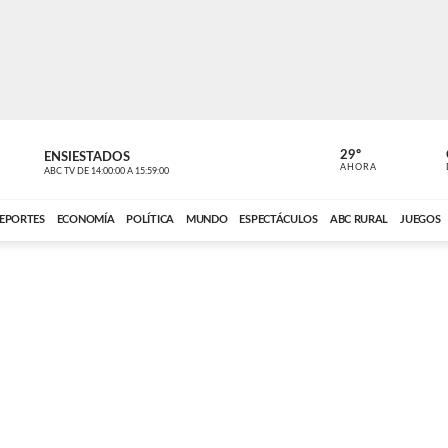
29º
ENSIESTADOS
PERIODÍST
AHORA
ABC TV
DE
14:00:00
A
15:59:00
ABC CARDINAL 
EPORTES
ECONOMÍA
POLÍTICA
MUNDO
ESPECTÁCULOS
ABC RURAL
JUEGOS