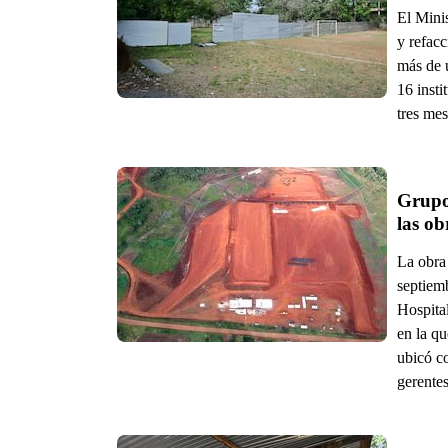
El Minis
y refac
más de u
16 insti
tres me
Grupo 
La obra
septiem
Hospital
en la q
ubicó c
gerentes