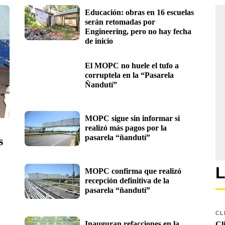
Educación: obras en 16 escuelas 
serán retomadas por 
Engineering, pero no hay fecha 
de inicio
El MOPC no huele el tufo a 
corruptela en la “Pasarela 
Ñandutí”
MOPC sigue sin informar si 
realizó más pagos por la 
pasarela “ñandutí” 
 
L
MOPC confirma que realizó 
recepción definitiva de la 
pasarela “ñandutí”
CL
Inauguran refacciones en la 
Cl