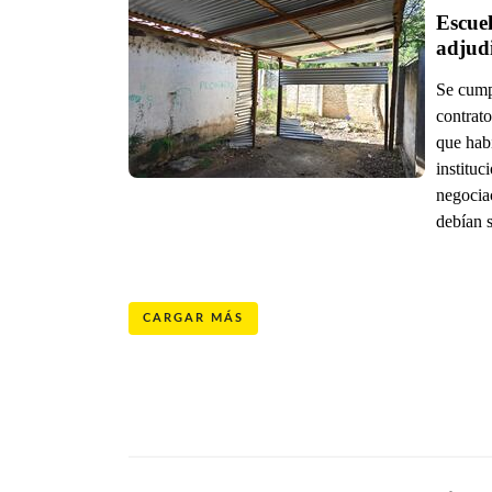
Escuel
Se cump
contrat
que habí
instituc
negociac
debían s
CARGAR MÁS