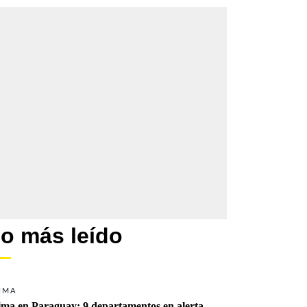
o más leído
IMA
ima en Paraguay: 9 departamentos en alerta 