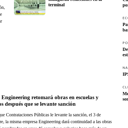
terminal
po
ón,
ue
EC
ar
Pa
ba
PO
De
es
NA
IP
CL
Me
Engineering retomará obras en escuelas y 
so
colegios después que se levante sanción 
e Contrataciones Públicas le levante la sanción, el 3 de
re, la misma empresa Engineering dará continuidad a las obras