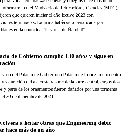
ó paralizadas en unas 46 escuelas y colegios hace más de un
í informaron en el Ministerio de Educación y Ciencias (MEC),
jeron que quieren iniciar el año lectivo 2023 con
cciones terminadas. La firma había sido penalizada por
ridades en la conocida “Pasarela de Ñandutí”.
acio de Gobierno cumplió 130 años y sigue en 
ración
ersario del Palacio de Gobierno o Palacio de López lo encuentra
 restauración del ala oeste y parte de la torre central, cuyos dos
os y parte de los ornamentos fueron dañados por una tormenta
a el 30 de diciembre de 2021.
lverá a licitar obras que Engineering debió 
tar hace más de un año