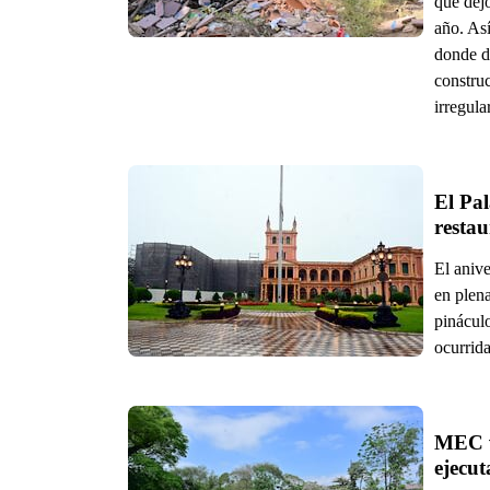
que dej
año. As
donde di
constru
irregula
El Pal
restau
El aniv
en plena
pinácul
ocurrid
MEC vo
ejecu