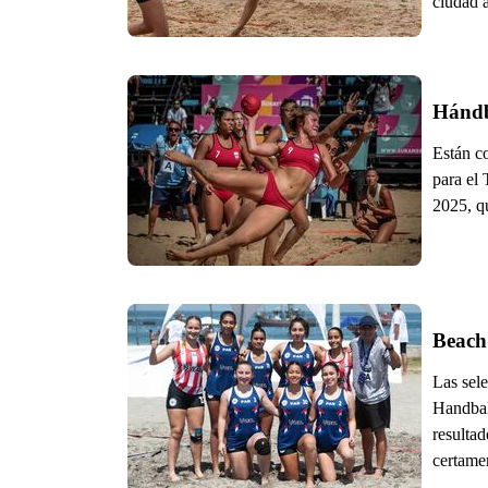
ciudad a
Están c
para el
2025, q
Beach
Las sel
Handbal
resultad
certame