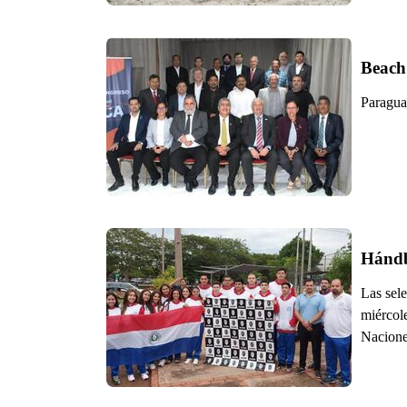
Beach
Paragua
Hándb
Las sel
miércol
Naciones