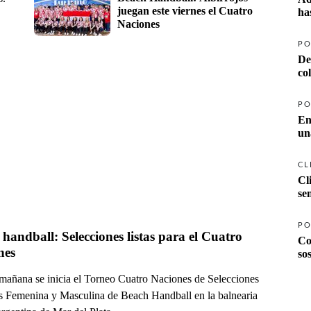
juegan este viernes el Cuatro 
ha
Naciones
PO
De
co
PO
En
un
CL
Cl
se
PO
handball: Selecciones listas para el Cuatro 
Co
nes
so
mañana se inicia el Torneo Cuatro Naciones de Selecciones
 Femenina y Masculina de Beach Handball en la balnearia