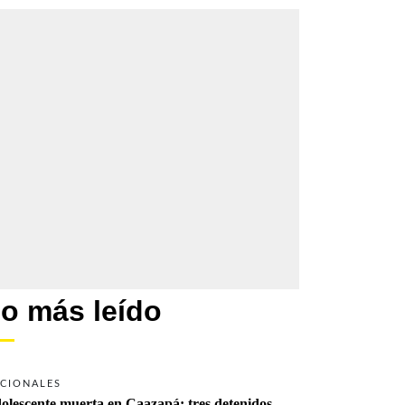
o más leído
CIONALES
olescente muerta en Caazapá: tres detenidos 