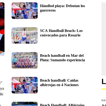
Hándbol playa: Debutan los 
guerreros
SCA Handball Beach: Los 
convocados para Rosario
Beach handball en Mar del 
Plata: Sumando experiencia
L
Beach handball: Caídas 
a”
albirrojas en 4 Naciones
aya
lle
NA
Beach Handball: Albirrojos 
s.
Ad