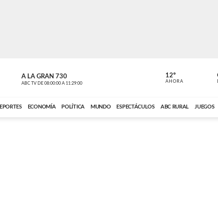
12º
A LA GRAN 730
A LA GRAN 
AHORA
ABC TV
DE
08:00:00
A
11:29:00
ABC CARDINAL 
EPORTES
ECONOMÍA
POLÍTICA
MUNDO
ESPECTÁCULOS
ABC RURAL
JUEGOS