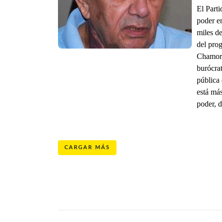
El Parti
poder e
miles de
del prog
Chamorr
burócra
pública 
está má
poder, 
CARGAR MÁS