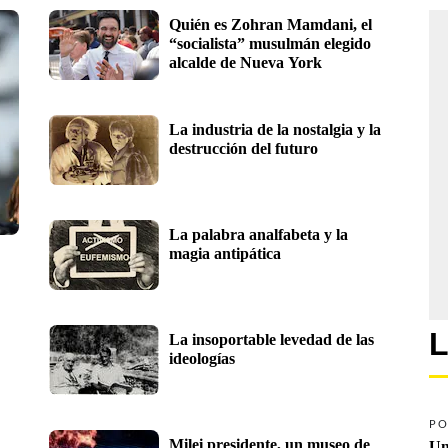
Quién es Zohran Mamdani, el 
“socialista” musulmán elegido 
alcalde de Nueva York 
La industria de la nostalgia y la 
destrucción del futuro
La palabra analfabeta y la 
magia antipática
L
La insoportable levedad de las 
ideologías
PO
Milei presidente, un museo de 
Un