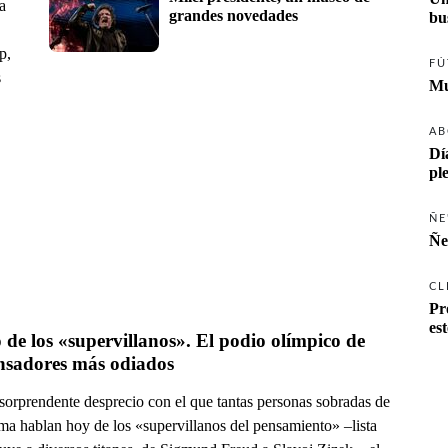
a
grandes novedades
p,
FÚ
s
Mu
AB
Dí
pl
ÑE
Ñe
CL
Pr
es
 de los «supervillanos». El podio olímpico de 
los pensadores más odiados 
 sorprendente desprecio con el que tantas personas sobradas de
ima hablan hoy de los «supervillanos del pensamiento» –lista