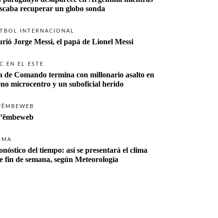
buscaba recuperar un globo sonda 
TBOL INTERNACIONAL
rió Jorge Messi, el papá de Lionel Messi
C EN EL ESTE
a de Comando termina con millonario asalto en 
eno microcentro y un suboficial herido
'ẼMBEWEB
’ẽmbeweb
IMA
onóstico del tiempo: así se presentará el clima 
te fin de semana, según Meteorología