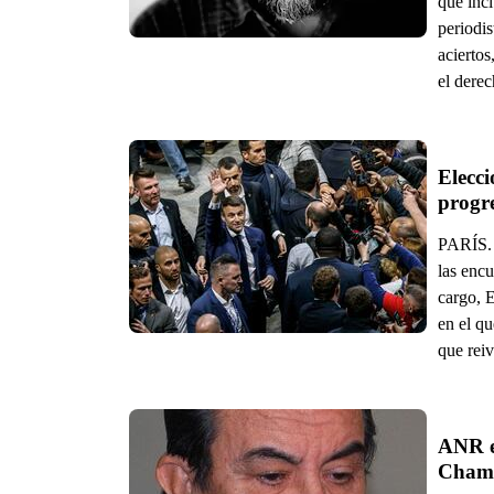
que incl
periodi
aciertos
el derec
Elecci
PARÍS. 
las encu
cargo, 
en el qu
que rei
ANR ex
Cham