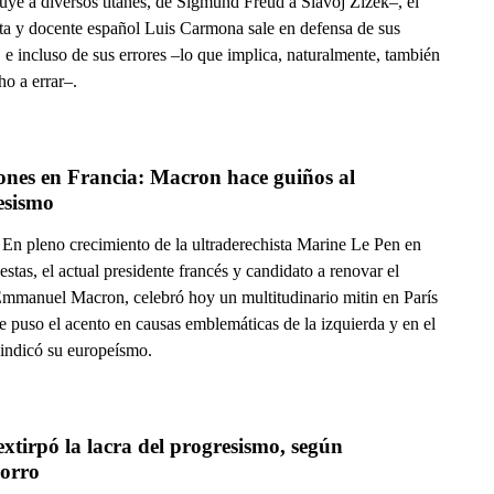
uye a diversos titanes, de Sigmund Freud a Slavoj Zizek–, el
sta y docente español Luis Carmona sale en defensa de sus
, e incluso de sus errores –lo que implica, naturalmente, también
ho a errar–.
ones en Francia: Macron hace guiños al 
progresismo 
En pleno crecimiento de la ultraderechista Marine Le Pen en
estas, el actual presidente francés y candidato a renovar el
Emmanuel Macron, celebró hoy un multitudinario mitin en París
e puso el acento en causas emblemáticas de la izquierda y en el
vindicó su europeísmo.
tirpó la lacra del progresismo, según 
orro