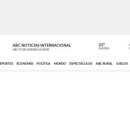
22º
ABC NOTICIAS INTERNACIONAL
CARDINAL 
AHORA
ABC TV
DE
13:00:00
A
13:59:00
ABC CARDINAL 
EPORTES
ECONOMÍA
POLÍTICA
MUNDO
ESPECTÁCULOS
ABC RURAL
JUEGOS