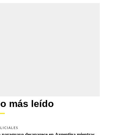
o más leído
LICIALES
 paraguayo desaparece en Argentina mientras 