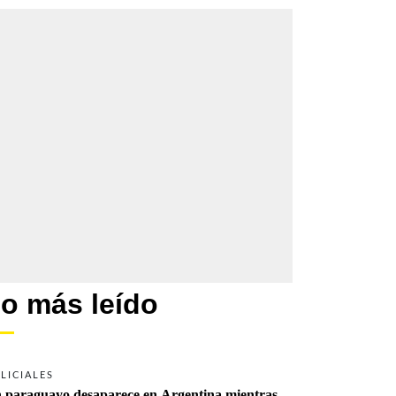
o más leído
LICIALES
 paraguayo desaparece en Argentina mientras 