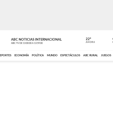
22º
ABC NOTICIAS INTERNACIONAL
CARDINAL 
AHORA
ABC TV
DE
13:00:00
A
13:59:00
ABC CARDINAL 
EPORTES
ECONOMÍA
POLÍTICA
MUNDO
ESPECTÁCULOS
ABC RURAL
JUEGOS