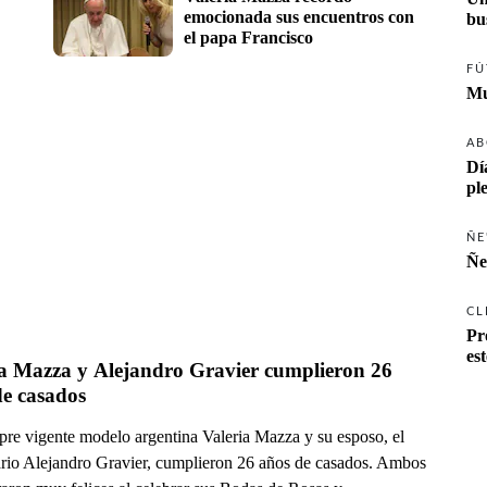
emocionada sus encuentros con 
el papa Francisco
FÚ
Mu
AB
Dí
pl
ÑE
Ñe
CL
Pr
es
ia Mazza y Alejandro Gravier cumplieron 26 
de casados
pre vigente modelo argentina Valeria Mazza y su esposo, el
rio Alejandro Gravier, cumplieron 26 años de casados. Ambos