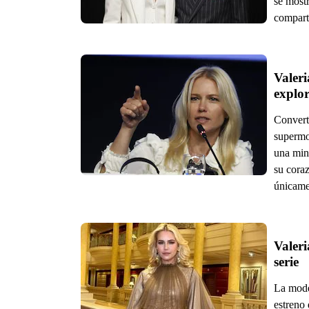
se most
comparti
Valeri
explo
Convert
supermod
una min
su coraz
únicame
Valeri
serie
La mode
estreno 