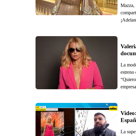
Mazza, 
compart
¡Adelan
Valeri
docum
La mode
estreno
“Quiero
empresa
Video:
Espa
La supe