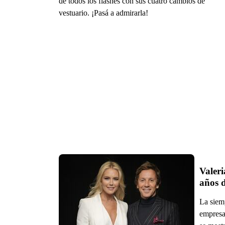
de todos los flashes con sus cuatro cambios de
vestuario. ¡Pasá a admirarla!
Valer
años 
La siem
empresa