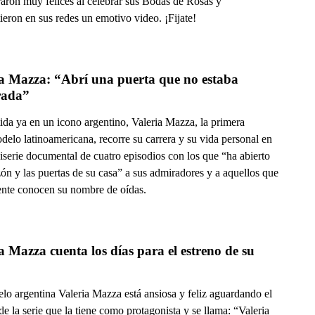
raron muy felices al celebrar sus Bodas de Rosas y
eron en sus redes un emotivo video. ¡Fijate!
a Mazza: “Abrí una puerta que no estaba 
rada”
ida ya en un icono argentino, Valeria Mazza, la primera
elo latinoamericana, recorre su carrera y su vida personal en
iserie documental de cuatro episodios con los que “ha abierto
ón y las puertas de su casa” a sus admiradores y a aquellos que
nte conocen su nombre de oídas.
a Mazza cuenta los días para el estreno de su 
lo argentina Valeria Mazza está ansiosa y feliz aguardando el
de la serie que la tiene como protagonista y se llama: “Valeria