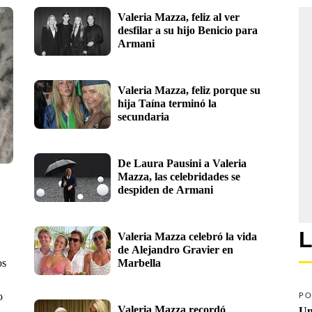
Valeria Mazza, feliz al ver 
desfilar a su hijo Benicio para 
Armani
Valeria Mazza, feliz porque su 
hija Taína terminó la 
secundaria
De Laura Pausini a Valeria 
Mazza, las celebridades se 
despiden de Armani
L
Valeria Mazza celebró la vida 
de Alejandro Gravier en 
os
Marbella
o
PO
Valeria Mazza recordó 
Un