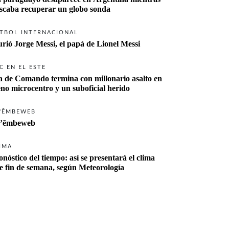
buscaba recuperar un globo sonda 
TBOL INTERNACIONAL
rió Jorge Messi, el papá de Lionel Messi
C EN EL ESTE
a de Comando termina con millonario asalto en 
eno microcentro y un suboficial herido
'ẼMBEWEB
’ẽmbeweb
IMA
onóstico del tiempo: así se presentará el clima 
te fin de semana, según Meteorología