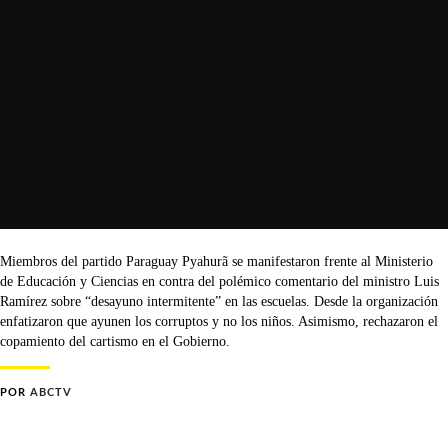
Miembros del partido Paraguay Pyahurã se manifestaron frente al Ministerio
de Educación y Ciencias en contra del polémico comentario del ministro Luis
Ramírez sobre “desayuno intermitente” en las escuelas. Desde la organización
enfatizaron que ayunen los corruptos y no los niños. Asimismo, rechazaron el
copamiento del cartismo en el Gobierno.
POR
ABCTV