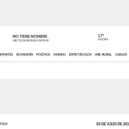
17º
NO TIENE NOMBRE
NO TIENE 
AHORA
ABC TV
DE
08:00:00
A
09:59:00
ABC CARDINAL 
EPORTES
ECONOMÍA
POLÍTICA
MUNDO
ESPECTÁCULOS
ABC RURAL
JUEGOS
STIGO
03 DE JULIO DE 2019