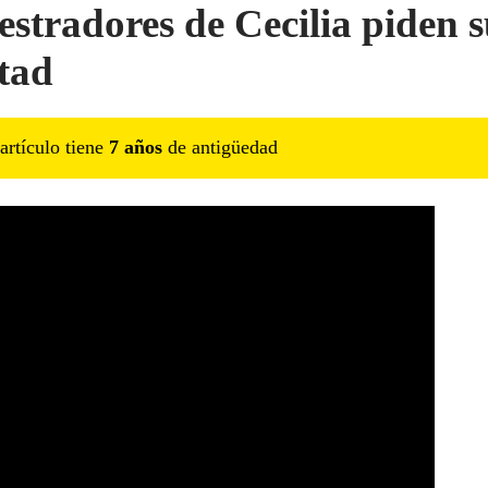
estradores de Cecilia piden 
rtad
artículo tiene
7
año
s
de antigüedad