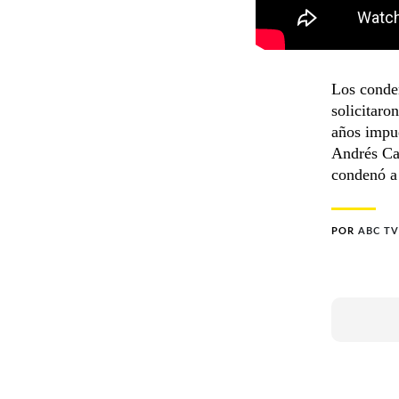
Los conden
solicitaro
años impue
Andrés Cas
condenó a 
POR
ABC TV