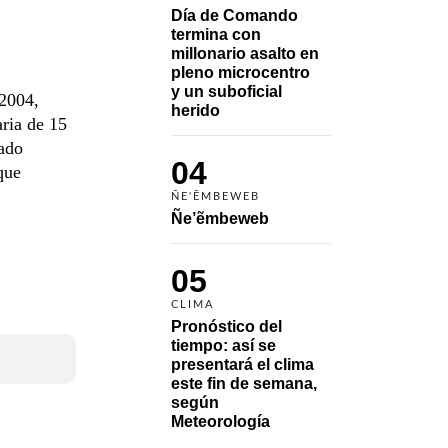
Día de Comando 
termina con 
millonario asalto en 
pleno microcentro 
y un suboficial 
 2004,
herido
aria de 15
gado
04
que
ÑE'ẼMBEWEB
Ñe’ẽmbeweb
05
CLIMA
Pronóstico del 
tiempo: así se 
presentará el clima 
este fin de semana, 
según 
Meteorología