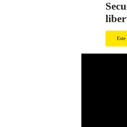
Secu
libe
Este 