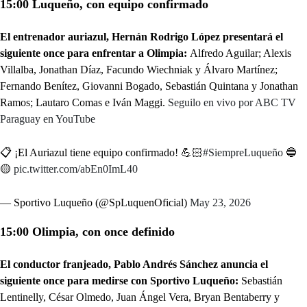
15:00 Luqueño, con equipo confirmado
El entrenador auriazul, Hernán Rodrigo López presentará el
siguiente once para enfrentar a Olimpia:
Alfredo Aguilar; Alexis
Villalba, Jonathan Díaz, Facundo Wiechniak y Álvaro Martínez;
Fernando Benítez, Giovanni Bogado, Sebastián Quintana y Jonathan
Ramos; Lautaro Comas e Iván Maggi.
Seguilo en vivo por ABC TV
Paraguay en YouTube
📋 ¡El Auriazul tiene equipo confirmado! 💪🏻
#SiempreLuqueño
🔵
🟡
pic.twitter.com/abEn0ImL40
— Sportivo Luqueño (@SpLuquenOficial)
May 23, 2026
15:00 Olimpia, con once definido
El conductor franjeado, Pablo Andrés Sánchez anuncia el
siguiente once para medirse con Sportivo Luqueño:
Sebastián
Lentinelly, César Olmedo, Juan Ángel Vera, Bryan Bentaberry y