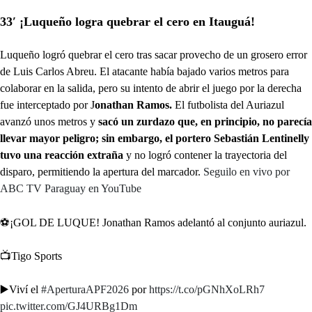
33′ ¡Luqueño logra quebrar el cero en Itauguá!
Luqueño logró quebrar el cero tras sacar provecho de un grosero error
de Luis Carlos Abreu. El atacante había bajado varios metros para
colaborar en la salida, pero su intento de abrir el juego por la derecha
fue interceptado por J
onathan Ramos.
El futbolista del Auriazul
avanzó unos metros y
sacó un zurdazo que, en principio, no parecía
llevar mayor peligro; sin embargo, el portero Sebastián Lentinelly
tuvo una reacción extraña
y no logró contener la trayectoria del
disparo, permitiendo la apertura del marcador.
Seguilo en vivo por
ABC TV Paraguay en YouTube
⚽️¡GOL DE LUQUE! Jonathan Ramos adelantó al conjunto auriazul.
📺Tigo Sports
▶️Viví el
#AperturaAPF2026
por
https://t.co/pGNhXoLRh7
pic.twitter.com/GJ4URBg1Dm