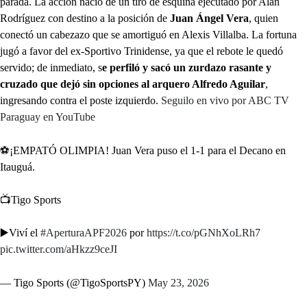
parada. La acción nació de un tiro de esquina ejecutado por Alan
Rodríguez con destino a la posición de
Juan Ángel Vera
, quien
conectó un cabezazo que se amortiguó en Alexis Villalba. La fortuna
jugó a favor del ex-Sportivo Trinidense, ya que el rebote le quedó
servido; de inmediato, s
e perfiló y sacó un zurdazo rasante y
cruzado que dejó sin opciones al arquero Alfredo Aguilar
,
ingresando contra el poste izquierdo.
Seguilo en vivo por ABC TV
Paraguay en YouTube
⚽️¡EMPATÓ OLIMPIA! Juan Vera puso el 1-1 para el Decano en
Itauguá.
📺Tigo Sports
▶️Viví el
#AperturaAPF2026
por
https://t.co/pGNhXoLRh7
pic.twitter.com/aHkzz9ceJI
— Tigo Sports (@TigoSportsPY)
May 23, 2026