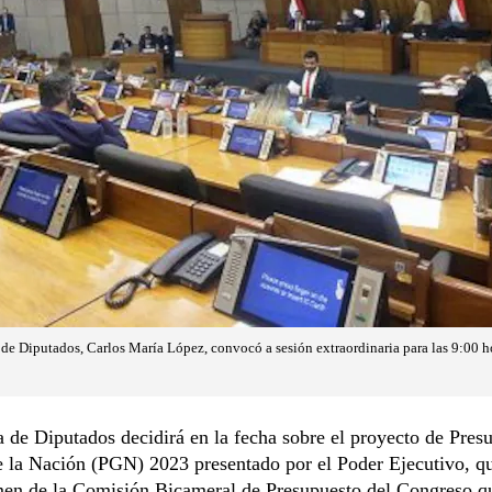
 de Diputados, Carlos María López, convocó a sesión extraordinaria para las 9:00 h
de Diputados decidirá en la fecha sobre el proyecto de Pres
e la Nación (PGN) 2023 presentado por el Poder Ejecutivo, q
men de la Comisión Bicameral de Presupuesto del Congreso q