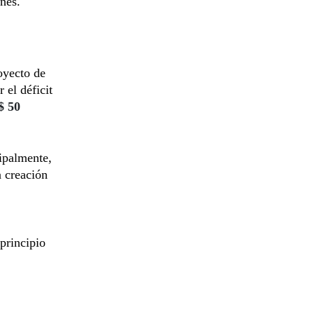
nes.
oyecto de
el déficit
$ 50
cipalmente,
a creación
principio