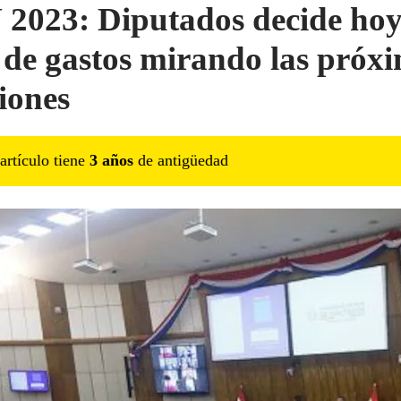
2023: Diputados decide hoy
 de gastos mirando las próx
ciones
artículo tiene
3
año
s
de antigüedad