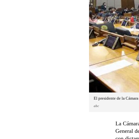
El presidente de la Cámara
abc
La Cámara 
General d
con dicta