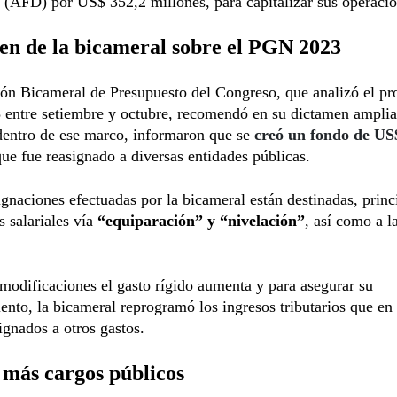
 (AFD) por US$ 352,2 millones, para capitalizar sus operacio
en de la bicameral sobre el PGN 2023
ón Bicameral de Presupuesto del Congreso, que analizó el pr
ntre setiembre y octubre, recomendó en su dictamen ampliar 
dentro de ese marco, informaron que se
creó un fondo de US
que fue reasignado a diversas entidades públicas.
ignaciones efectuadas por la bicameral están destinadas, prin
 salariales vía
“equiparación” y “nivelación”
, así como a l
modificaciones el gasto rígido aumenta y para asegurar su
ento, la bicameral reprogramó los ingresos tributarios que en 
ignados a otros gastos.
 más cargos públicos