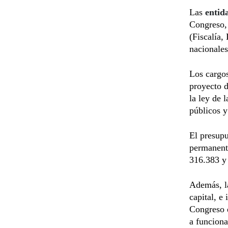
Las
entid
Congreso, 
(Fiscalía,
nacionales
Los cargos
proyecto d
la ley de 
públicos y
El presupu
permanente
316.383 y 
Además, la
capital, e
Congreso e
a funciona