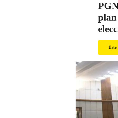
PGN 
plan
elec
Este 