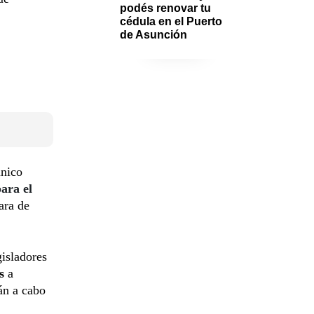
podés renovar tu 
cédula en el Puerto 
de Asunción
único
ara el
ara de
gisladores
s
a
rán a cabo