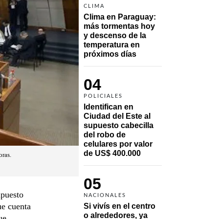
CLIMA
Clima en Paraguay: 
más tormentas hoy 
y descenso de la 
temperatura en 
próximos días
04
POLICIALES
Identifican en 
Ciudad del Este al 
supuesto cabecilla 
del robo de 
celulares por valor 
de US$ 400.000
oras.
05
upuesto
NACIONALES
ue cuenta
Si vivís en el centro 
o alrededores, ya 
ue