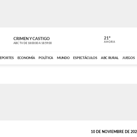
21º
CRIMEN Y CASTIGO
NOTICIERO
AHORA
ABC TV
DE
18:00:00
A
18:59:00
ABC CARDINAL 
EPORTES
ECONOMÍA
POLÍTICA
MUNDO
ESPECTÁCULOS
ABC RURAL
JUEGOS
10 DE NOVIEMBRE DE 2022