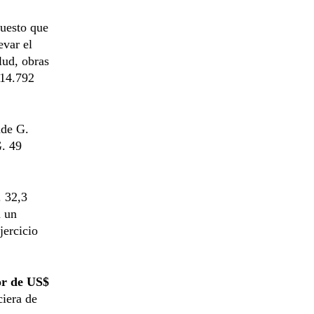
puesto que
evar el
lud, obras
 14.792
nde G.
G. 49
 32,3
a un
jercicio
or de US$
ciera de