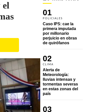
 el
01
imas
POLICIALES
Caso IPS: cae la 
primera imputada 
por millonario 
perjuicio en obras 
de quirófanos
02
CLIMA
Alerta de 
Meteorología: 
lluvias intensas y 
tormentas severas 
en estas zonas del 
país
03