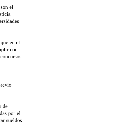
son el
ticia
versidades
 que en el
mplir con
a concursos
previó
s de
das por el
tar sueldos