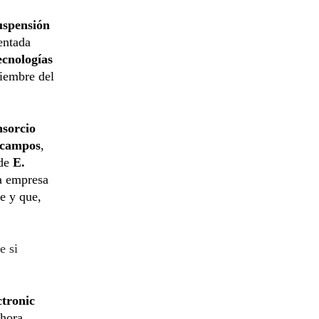
uspensión
entada
ecnologías
ciembre del
sorcio
Ocampos
,
 de
E.
ha empresa
e y que,
e si
ctronic
ahora