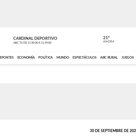
21º
CARDINAL DEPORTIVO
CARDINAL 
AHORA
ABC TV
DE
11:30:00
A
11:59:00
ABC CARDINAL 
EPORTES
ECONOMÍA
POLÍTICA
MUNDO
ESPECTÁCULOS
ABC RURAL
JUEGOS
30 DE SEPTIEMBRE DE 2023