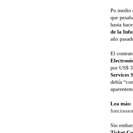
Po medio 
que pesaba
hasta hac
de la Inf
año pasad
El contrat
Electroni
por US$ 3
Services
debía “com
aparenteme
Lea más:
funcionar
Sin embar
Ticket Co