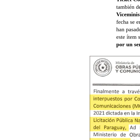
también d
Viceminis
fecha se e
han pasado
este ítem 
por un se