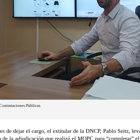
 Contrataciones Públicas.
es de dejar el cargo, el extitular de la DNCP, Pablo Seitz, lev
 de la adjudicación que realizó el MOPC para “completar” el