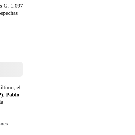
os G. 1.097
sospechas
último, el
P)
,
Pablo
la
ones