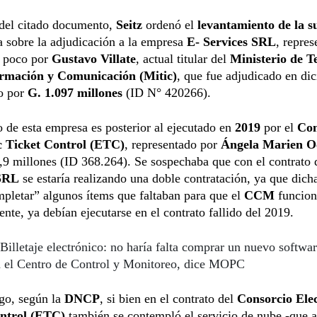
del citado documento,
Seitz
ordenó el
levantamiento de la s
 sobre la adjudicación a la empresa
E- Services SRL
, repres
e poco por
Gustavo Villate
, actual titular del
Ministerio de T
ormación y Comunicación (Mitic)
, que fue adjudicado en di
o por
G. 1.097 millones
(ID N° 420266).
o de esta empresa es posterior al ejecutado en
2019
por el
Con
c Ticket Control (ETC)
, representado por
Ángela Marien 
,9 millones (ID 368.264). Se sospechaba que con el contrato
 SRL
se estaría realizando una doble contratación, ya que dic
pletar” algunos ítems que faltaban para que el
CCM
funcion
nte, ya debían ejecutarse en el contrato fallido del 2019.
Billetaje electrónico: no haría falta comprar un nuevo softwar
a el Centro de Control y Monitoreo, dice MOPC
go, según la
DNCP
, si bien en el contrato del
Consorcio Ele
ntrol (ETC)
también se contempló el servicio de nube -que 