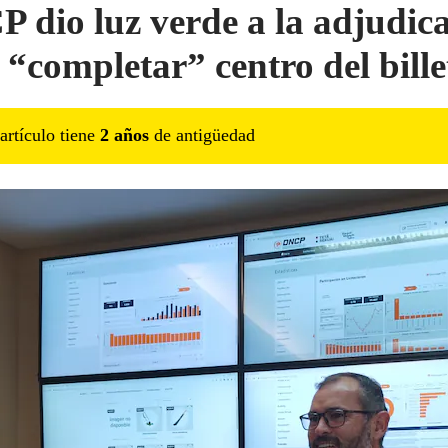
 dio luz verde a la adjudic
 “completar” centro del bille
artículo tiene
2
año
s
de antigüedad