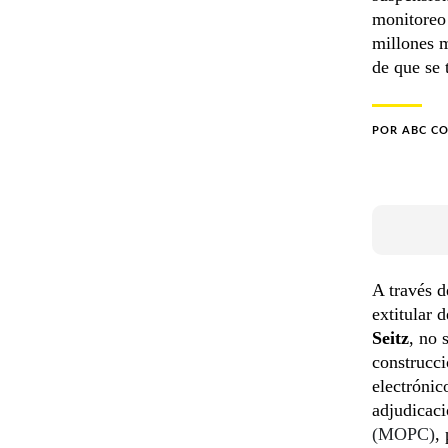
monitoreo 
millones m
de que se 
POR
ABC C
A través d
extitular 
Seitz
, no 
construcc
electrónic
adjudicaci
(MOPC)
,