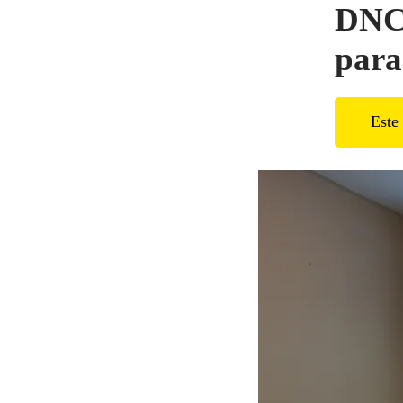
DNCP
para
Este 