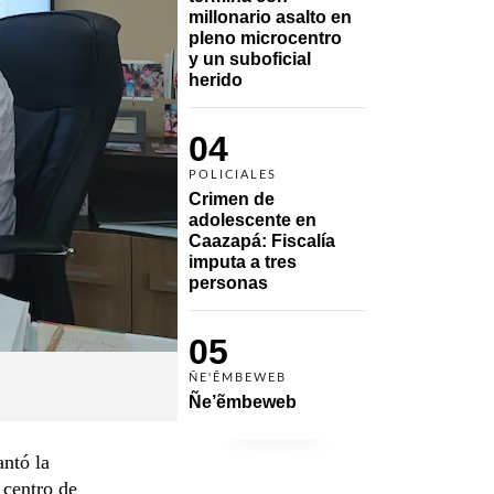
millonario asalto en 
pleno microcentro 
y un suboficial 
herido
04
POLICIALES
Crimen de 
adolescente en 
Caazapá: Fiscalía 
imputa a tres 
personas 
05
ÑE'ẼMBEWEB
Ñe’ẽmbeweb
antó la
 centro de