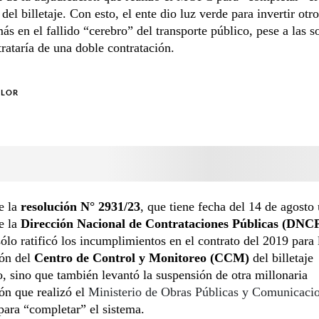
del billetaje. Con esto, el ente dio luz verde para invertir otr
ás en el fallido “cerebro” del transporte público, pese a las 
trataría de una doble contratación.
OLOR
e la
resolución N° 2931/23
, que tiene fecha del 14 de agosto 
de la
Dirección Nacional de Contrataciones Públicas (DNC
sólo ratificó los incumplimientos en el contrato del 2019 para 
ión del
Centro de Control y Monitoreo (CCM)
del billetaje
o, sino que también levantó la suspensión de otra millonaria
ón que realizó el
Ministerio de Obras Públicas y Comunicaci
 para “completar” el sistema.