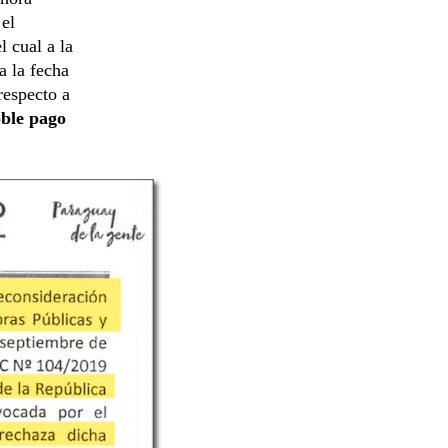
 el
l cual a la
a la fecha
respecto a
oble pago