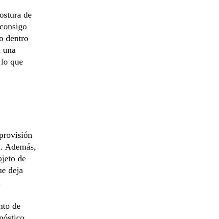
ostura de
 consigo
o dentro
n una
 lo que
provisión
n. Además,
bjeto de
ue deja
.
nto de
gnóstico