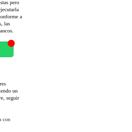
istas pero
jecutarla
conforme a
, las
bancos.
res
ciendo un
e, seguir
a con