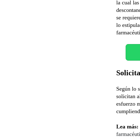
la cual la
descontand
se requier
lo estipul
farmacéuti
Solicit
Según lo s
solicitan 
esfuerzo m
cumpliendo
Lea más:
farmacéut