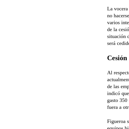
La vocera
no hacerse
varios int
de la cesi
situación 
será cedid
Cesión
Al respect
actualmen
de las emp
indicó que
gasto 350 
fuera a ot
Figueroa s
equipos bi