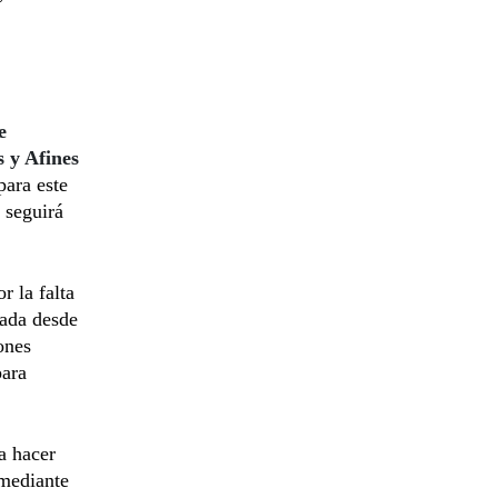
e
 y Afines
ara este
 seguirá
r la falta
rada desde
ones
para
a hacer
 mediante