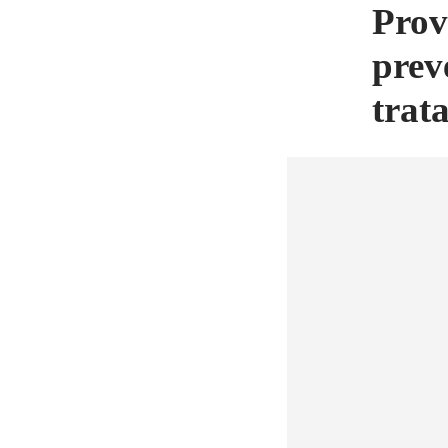
Prov
prev
trat