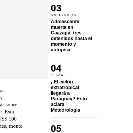
03
NACIONALES
Adolescente 
muerta en 
Caazapá: tres 
detenidos hasta el 
momento y 
autopsia
04
CLIMA
¿El ciclón 
extratropical 
os,
llegará a 
 y
Paraguay? Esto 
ar sobre
aclara 
Meteorología
r. Esta
 US$ 100
ones, monto
05