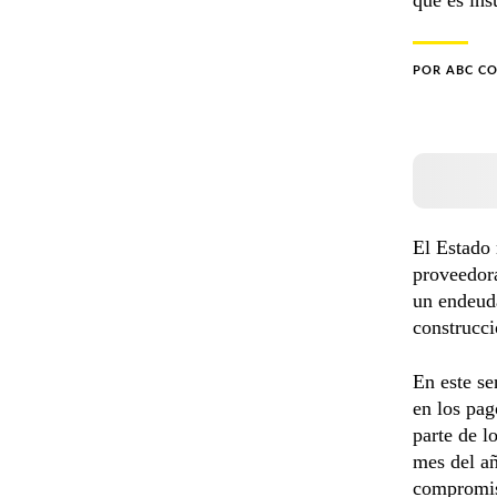
POR
ABC C
El Estado
proveedora
un endeuda
construcci
En este se
en los pag
parte de l
mes del añ
compromis