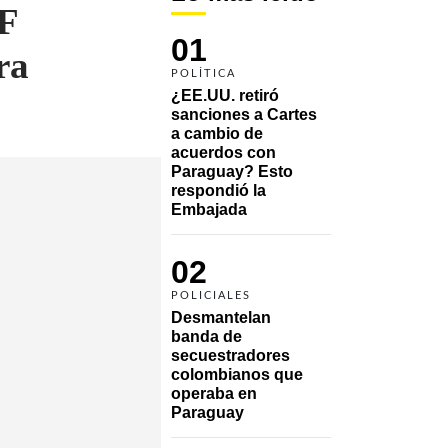
EF
01
ra
POLÍTICA
¿EE.UU. retiró 
sanciones a Cartes 
a cambio de 
acuerdos con 
Paraguay? Esto 
respondió la 
Embajada
02
POLICIALES
Desmantelan 
banda de 
secuestradores 
colombianos que 
operaba en 
Paraguay