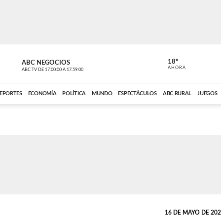
18º
ABC NEGOCIOS
ANCHO PER
AHORA
ABC TV
DE
17:00:00
A
17:59:00
ABC CARDINAL 
EPORTES
ECONOMÍA
POLÍTICA
MUNDO
ESPECTÁCULOS
ABC RURAL
JUEGOS
16 DE MAYO DE 2026