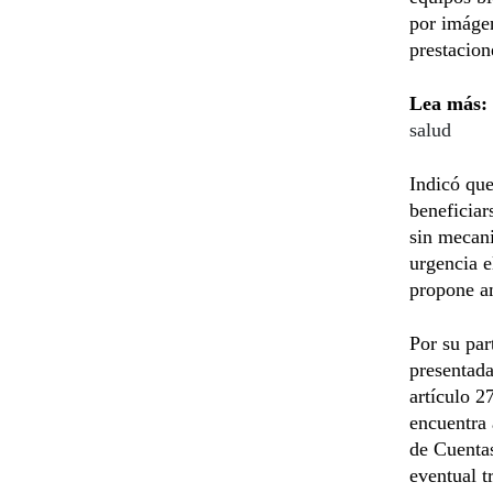
por imágen
prestacion
Lea más:
salud
Indicó que
beneficiar
sin mecani
urgencia e
propone am
Por su par
presentada
artículo 2
encuentra 
de Cuentas
eventual t