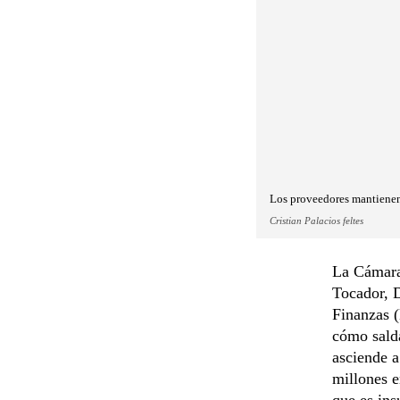
Los proveedores mantienen 
Cristian Palacios feltes
La Cámara
Tocador, D
Finanzas (
cómo salda
asciende 
millones e
que es ins