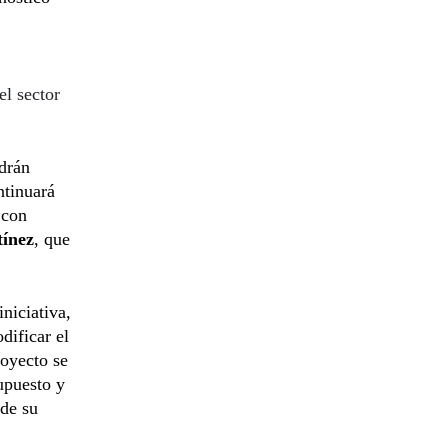
el sector
odrán
ntinuará
 con
ínez
,
que
iniciativa,
dificar el
royecto se
upuesto y
 de su