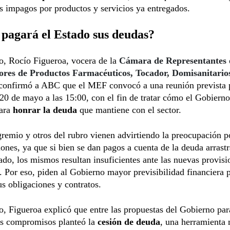
s impagos por productos y servicios ya entregados.
pagará el Estado sus deudas?
o, Rocío Figueroa, vocera de la
Cámara de Representantes 
res de Productos Farmacéuticos, Tocador, Domisanitarios
 confirmó a ABC que el MEF convocó a una reunión prevista p
20 de mayo a las 15:00, con el fin de tratar cómo el Gobierno
para
honrar la deuda
que mantiene con el sector.
gremio y otros del rubro vienen advirtiendo la preocupación po
iones, ya que si bien se dan pagos a cuenta de la deuda arrast
ado, los mismos resultan insuficientes ante las nuevas provisi
 Por eso, piden al Gobierno mayor previsibilidad financiera 
us obligaciones y contratos.
o, Figueroa explicó que entre las propuestas del Gobierno par
us compromisos planteó la
cesión de deuda
, una herramienta