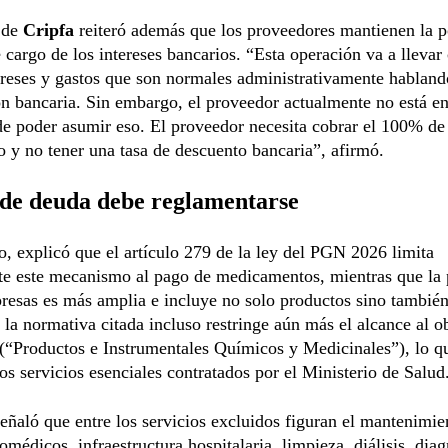
 de
Cripfa
reiteró además que los proveedores mantienen la p
 cargo de los intereses bancarios. “Esta operación va a llevar
ereses y gastos que son normales administrativamente habland
ón bancaria. Sin embargo, el proveedor actualmente no está e
de poder asumir eso. El proveedor necesita cobrar el 100% de
o y no tener una tasa de descuento bancaria”, afirmó.
 de deuda debe reglamentarse
o, explicó que el artículo 279 de la ley del PGN 2026 limita
te este mecanismo al pago de medicamentos, mientras que la 
resas es más amplia e incluye no solo productos sino tambié
 la normativa citada incluso restringe aún más el alcance al o
(“Productos e Instrumentales Químicos y Medicinales”), lo q
ros servicios esenciales contratados por el Ministerio de Salud
eñaló que entre los servicios excluidos figuran el mantenimie
omédicos, infraestructura hospitalaria, limpieza, diálisis, dia