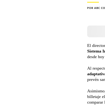
POR
ABC C
El directo
Sistema I
desde hoy 
Al respect
adaptativ
prevén san
Asimismo, 
billetaje 
comparar 