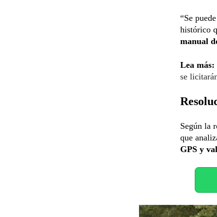
“Se puede 
histórico 
manual d
Lea más:
se licitará
Resolu
Según la r
que anali
GPS y val