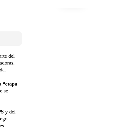
rte del
adoras,
da.
la
“etapa
e se
PS
y del
uego
es.