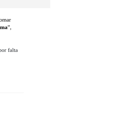
tomar
ema
”,
por falta