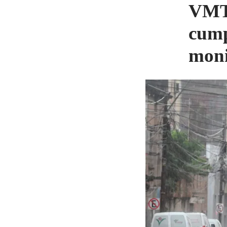
VMT 
cump
moni