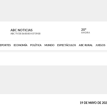
20º
ABC NOTICIAS
LA PRIMER
AHORA
ABC TV
DE
06:00:00
A
07:59:00
ABC CARDINAL 
EPORTES
ECONOMÍA
POLÍTICA
MUNDO
ESPECTÁCULOS
ABC RURAL
JUEGOS
19 DE MAYO DE 2026