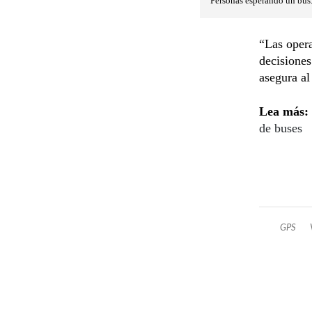
Personas esperando un bus
“Las opera
decisiones
asegura al
Lea más:
de buses
GPS