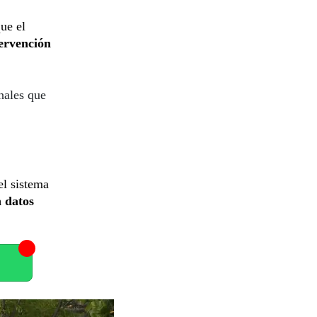
ue el
ervención
nales que
el sistema
n datos