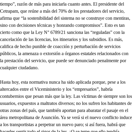
tiempo”, razón de más para iniciarla cuanto antes. El presidente del
Cetrapam, que reúne a más del 70% de los prestadores del servicio,
afirma que “la sostenibilidad del sistema no se construye con mentiras,
sino con decisiones técnicas y honrando compromisos”. Esto es tan
cierto como que la Ley N° 6789/21 sanciona las “reguladas” con la
cancelación de las licencias, los itinerarios y los subsidios. Es más,
califica de hecho punible de coacción y perturbación de servicios
públicos, la amenaza o extorsión a órganos estatales relacionados con
la prestación del servicio, que puede ser denunciado penalmente por
cualquier ciudadano.
Hasta hoy, esta normativa nunca ha sido aplicada porque, pese a los
altercados entre el Viceministerio y los “empresarios”, habría
contubernios que pesan más que la ley. Las víctimas de siempre son los
usuarios, expuestos a maltratos diversos; no los sufren los habitantes de
otras zonas del país, que también aportan para abaratar el pasaje en el
área metropolitana de Asunción. Ya se verá si el nuevo conflicto induce
a los transportistas a perpetrar un nuevo paro; si así fuera, habrá que
hacerles sentir todo el rigor de la ley. ¿O se teme que ello tendría