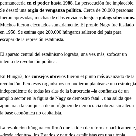
permanecería
en el poder hasta 1988
. La persecución fue implacable.
Se desató una
orgía de venganza política
. Cerca de 20.000 personas
fueron apresadas, muchas de ellas enviadas luego a
gulags siberianos
.
Muchos fueron ejecutados sumariamente. El propio Nagy fue fusilado
en 1958. Se estima que 200.000 húngaros salieron del país para
escapar de la represión estalinista.
El aparato central del estalinismo lograba, una vez más, sofocar un
intento de revolución política.
En Hungría, los
consejos obreros
fueron el punto más avanzado de la
revolución. Pero esos organismos no pudieron plantearse una estrategia
independiente de todas las alas de la burocracia –la confianza de un
amplio sector en la figura de Nagy se demostró fatal–, una salida que
apuntara a la conquista de un régimen de democracia obrera sin alterar
la base económica no capitalista.
La revolución húngara confirmó que la idea de reformar pacíficamente,
«desde adentro», los Estados y partidos estalinistas era una utopía