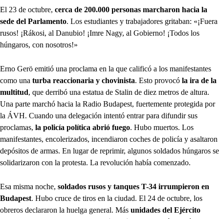
El 23 de octubre,
cerca de 200.000 personas marcharon hacia la
sede del Parlamento
. Los estudiantes y trabajadores gritaban: «¡Fuera
rusos! ¡Rákosi, al Danubio! ¡Imre Nagy, al Gobierno! ¡Todos los
húngaros, con nosotros!»
Erno Gerö emitió una proclama en la que calificó a los manifestantes
como una
turba reaccionaria y chovinista
. Esto provocó
la ira de la
multitud
, que derribó una estatua de Stalin de diez metros de altura.
Una parte marchó hacia la Radio Budapest, fuertemente protegida por
la ÁVH. Cuando una delegación intentó entrar para difundir sus
proclamas,
la policía política abrió fuego
. Hubo muertos. Los
manifestantes, encolerizados, incendiaron coches de policía y asaltaron
depósitos de armas. En lugar de reprimir, algunos soldados húngaros se
solidarizaron con la protesta. La revolución había comenzado.
Esa misma noche,
soldados rusos y tanques T-34 irrumpieron en
Budapest
. Hubo cruce de tiros en la ciudad. El 24 de octubre, los
obreros declararon la huelga general. Más
unidades del Ejército