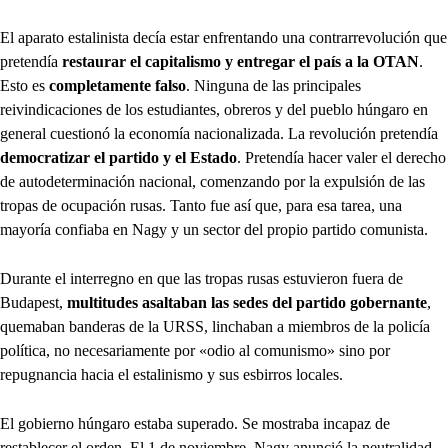
El aparato estalinista decía estar enfrentando una contrarrevolución que
pretendía
restaurar el capitalismo y entregar el país a la OTAN
.
Esto es
completamente falso
. Ninguna de las principales
reivindicaciones de los estudiantes, obreros y del pueblo húngaro en
general cuestionó la economía nacionalizada. La revolución pretendía
democratizar el partido y el Estado
. Pretendía hacer valer el derecho
de autodeterminación nacional, comenzando por la expulsión de las
tropas de ocupación rusas. Tanto fue así que, para esa tarea, una
mayoría confiaba en Nagy y un sector del propio partido comunista.
Durante el interregno en que las tropas rusas estuvieron fuera de
Budapest,
multitudes asaltaban las sedes del partido gobernante
,
quemaban banderas de la URSS, linchaban a miembros de la policía
política, no necesariamente por «odio al comunismo» sino por
repugnancia hacia el estalinismo y sus esbirros locales.
El gobierno húngaro estaba superado. Se mostraba incapaz de
restablecer el orden. El 1 de noviembre, Nagy anunció la neutralidad