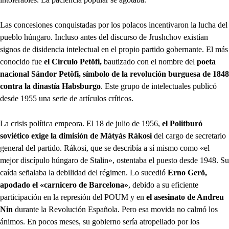
Las concesiones conquistadas por los polacos incentivaron la lucha del
pueblo húngaro. Incluso antes del discurso de Jrushchov existían
signos de disidencia intelectual en el propio partido gobernante. El más
conocido fue
el Círculo Petöfi,
bautizado con el nombre del
poeta
nacional Sándor Petöfi, símbolo de la revolución burguesa de 1848
contra la dinastía Habsburgo
. Este grupo de intelectuales publicó
desde 1955 una serie de artículos críticos.
La crisis política empeora. El 18 de julio de 1956,
el Politburó
soviético exige la dimisión de Mátyás Rákosi
del cargo de secretario
general del partido. Rákosi, que se describía a sí mismo como «el
mejor discípulo húngaro de Stalin», ostentaba el puesto desde 1948. Su
caída señalaba la debilidad del régimen. Lo sucedió
Erno Gerö,
apodado el «carnicero de Barcelona»
, debido a su eficiente
participación en la represión del POUM y en
el asesinato de Andreu
Nin
durante la Revolución Española. Pero esa movida no calmó los
ánimos. En pocos meses, su gobierno sería atropellado por los