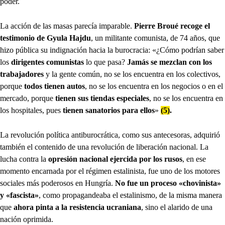
poder.
La acción de las masas parecía imparable.
Pierre Broué recoge el
testimonio de Gyula Hajdu
, un militante comunista, de 74 años, que
hizo pública su indignación hacia la burocracia: «¿Cómo podrían saber
los
dirigentes comunistas
lo que pasa?
Jamás se mezclan con los
trabajadores
y la gente común, no se los encuentra en los colectivos,
porque
todos tienen autos
, no se los encuentra en los negocios o en el
mercado, porque
tienen sus tiendas especiales
, no se los encuentra en
los hospitales, pues
tienen sanatorios para ellos
»
(5)
.
La revolución política antiburocrática, como sus antecesoras, adquirió
también el contenido de una revolución de liberación nacional. La
lucha contra la
opresión nacional ejercida por los rusos
, en ese
momento encarnada por el régimen estalinista, fue uno de los motores
sociales más poderosos en Hungría.
No fue un proceso «chovinista»
y «fascista»
, como propagandeaba el estalinismo, de la misma manera
que
ahora pinta a la resistencia ucraniana
, sino el alarido de una
nación oprimida.