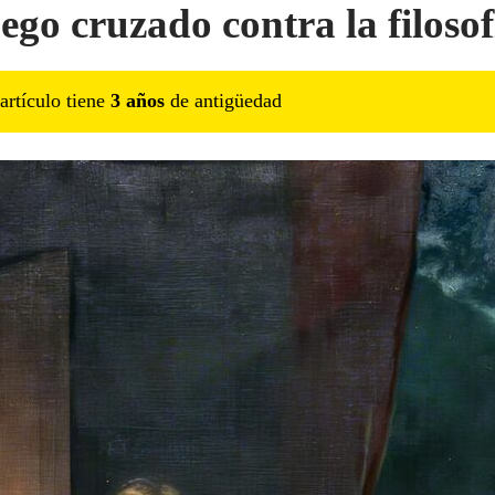
uego cruzado contra la filosof
artículo tiene
3
año
s
de antigüedad