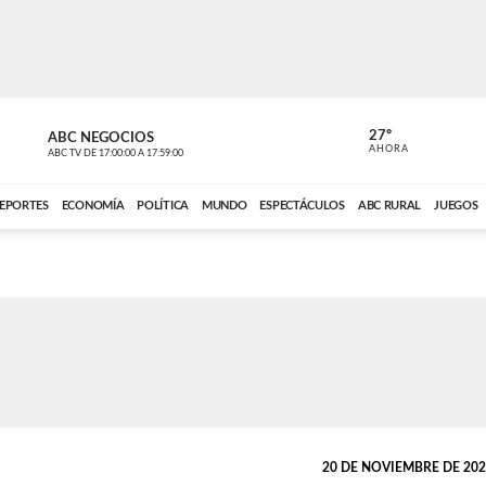
27º
ABC NEGOCIOS
ANCHO PER
AHORA
ABC TV
DE
17:00:00
A
17:59:00
ABC CARDINAL 
EPORTES
ECONOMÍA
POLÍTICA
MUNDO
ESPECTÁCULOS
ABC RURAL
JUEGOS
20 DE NOVIEMBRE DE 2022