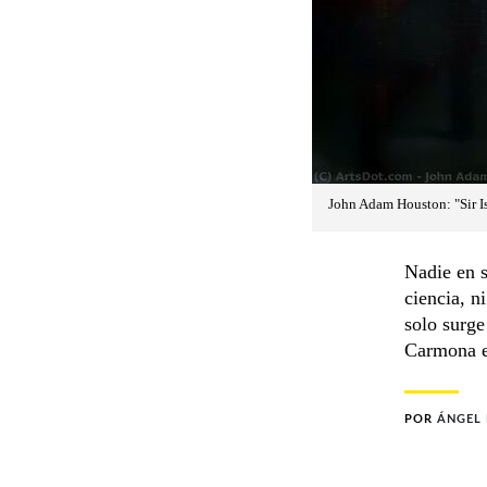
John Adam Houston: "Sir I
Nadie en s
ciencia, n
solo surge
Carmona en
POR
ÁNGEL