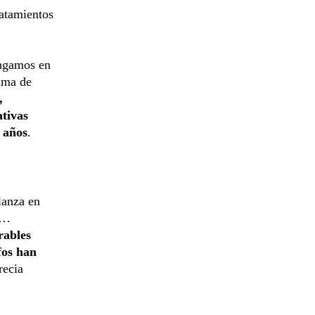
ratamientos
engamos en
ama de
,
ativas
e años
.
lanza en
a…
ables
fos han
recia