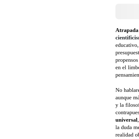
Atrapada 
cientifici
educativo,
presupues
propensos
en el limb
pensamien
No habla
aunque más
y la filos
contrapuest
universal
la duda me
realidad o