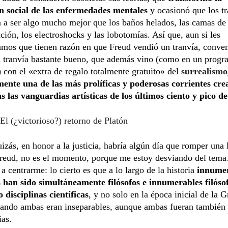
n social de las enfermedades mentales
y ocasionó que los t
 a ser algo mucho mejor que los baños helados, las camas de
ción, los electroshocks y las lobotomías. Así que, aun si les
amos que tienen razón en que Freud vendió un tranvía, conv
n tranvía bastante bueno, que además vino (como en un progr
) con el «extra de regalo totalmente gratuito» del
surrealismo
ente una de las más prolíficas y poderosas corrientes cre
s las vanguardias artísticas de los últimos ciento y pico d
El (¿victorioso?) retorno de Platón
zás, en honor a la justicia, habría algún día que romper una 
Freud, no es el momento, porque me estoy desviando del tem
a centrarme: lo cierto es que a lo largo de la historia
innumer
os han sido simultáneamente filósofos e innumerables filóso
 disciplinas científicas
, y no solo en la época inicial de la G
cuando ambas eran inseparables, aunque ambas fueran también
ias.