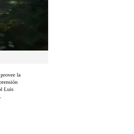
 provee la
mprensión
ol Luis
.