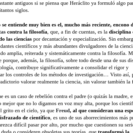
astante antiguos si se piensa que Heráclito ya formuló algo pa
itantos siglos.
 se entiende muy bien es el, mucho más reciente, encono d
stas
contra la filosofía
, que, a fin de cuentas, es la
disciplina
do las ciencias
por decantación y especialización. Sin embarg
dantes científicos y más abundantes divulgadores de la cienci
do amplia, reiterada y sistemáticamente contra la filosofía. 
e porque, además, la filosofía, sobre todo desde una de sus dis
ología, contribuye significativamente a consolidar el rigor y
ar los controles de los métodos de investigación… Visto así, 
adictorio valorar realmente la ciencia, sin valorar también la f
ue es un caso de rebelión contra el padre (o quizás la madre, e
o mejor que no lo digamos en voz muy alta, porque los cientif
l grito en el cielo, ya que
Freud
, al que consideran una esp
isfrazado de científico
, es uno de sus aborrecimientos más p
ezca difícil pasar por alto, por mucho que cuestionen su ser
duda o consideren obsoletas sus teorías, que
transformó la