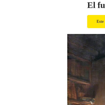
El f
Este 