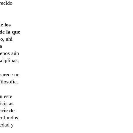
recido
e los
 de la que
o, ahí
a
Menos aún
ciplinas,
parece un
ilosofía.
n este
icistas
ecie de
rofundos.
iedad y