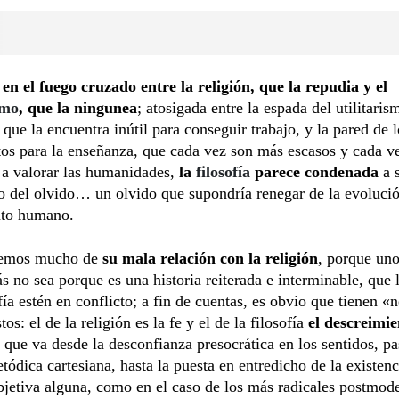
en el fuego cruzado entre la religión, que la repudia y el
smo
, que la ningunea
; atosigada entre la espada del utilitaris
 que la encuentra inútil para conseguir trabajo, y la pared de l
tos para la enseñanza, que cada vez son más escasos y cada 
 a valorar las humanidades,
la
filosofía
parece condenada
a 
o del olvido… un olvido que supondría renegar de la evolució
to humano.
remos mucho de
su mala relación con la religión
, porque uno
 no sea porque es una historia reiterada e interminable, que l
ofía estén en conflicto; a fin de cuentas, es obvio que tienen «
os: el de la religión es la fe y el de la filosofía
el descreimie
, que va desde la desconfianza presocrática en los sentidos, p
tódica cartesiana, hasta la puesta en entredicho de la existenc
bjetiva alguna, como en el caso de los más radicales postmod