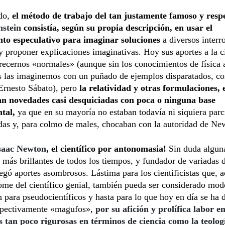
do,
el método de trabajo del tan justamente famoso y resp
nstein
consistía, según su propia descripción, en usar el
to especulativo para imaginar soluciones
a diversos interr
y proponer explicaciones imaginativas. Hoy sus aportes a la c
recernos «normales» (aunque sin los conocimientos de física
s las imaginemos con un puñado de ejemplos disparatados, c
Ernesto Sábato), pero
la relatividad y otras formulaciones, 
an novedades casi desquiciadas con poca o ninguna base
tal,
ya que en su mayoría no estaban todavía ni siquiera par
as y, para colmo de males, chocaban con la autoridad de Ne
saac Newton
, el científico por antonomasia!
Sin duda algun
 más brillantes de todos los tiempos, y fundador de variadas d
legó aportes asombrosos. Lástima para los cientificistas que,
tome del científico genial, también pueda ser considerado mod
n para pseudocientíficos y hasta para lo que hoy en día se ha 
spectivamente «magufos»,
por su afición y prolífica labor e
s tan poco rigurosas en términos de ciencia como la teologí