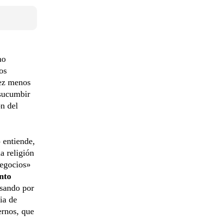
mo
os
vez menos
sucumbir
n del
 entiende,
a religión
negocios»
nto
asando por
ia de
ernos, que