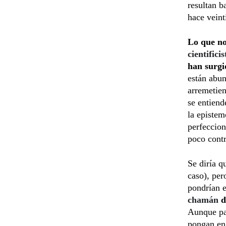
resultan b
hace veint
Lo que no
cientifici
han surgi
están abun
arremetien
se entiend
la epistem
perfeccion
poco contr
Se diría q
caso), per
pondrían e
chamán
d
Aunque par
pongan en 