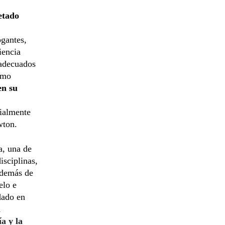
etado
ogantes,
iencia
 adecuados
omo
en su
cialmente
wton.
a, una de
isciplinas,
 además de
elo e
dado en
n
a y la