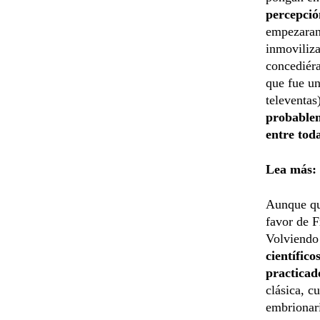
percepció
empezaran
inmoviliza
concediér
que fue u
televentas
probablem
entre toda
Lea más:
Aunque qui
favor de 
Volviendo 
científic
practicado
clásica, 
embrionar