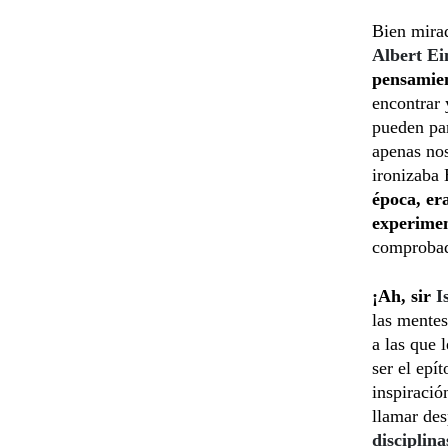
Bien mira
Albert Ei
pensamien
encontrar 
pueden pa
apenas no
ironizaba 
época, er
experimen
comprobad
¡Ah, sir
I
las mentes
a las que 
ser el epí
inspiració
llamar de
disciplina