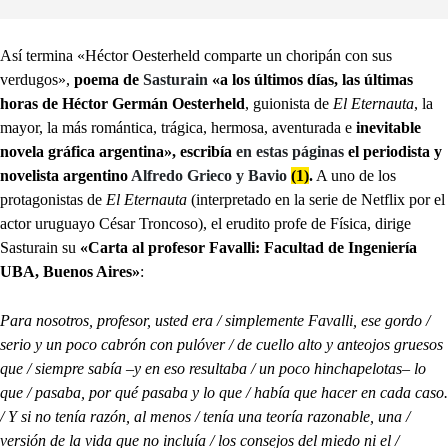
Así termina «Héctor Oesterheld comparte un choripán con sus
verdugos»,
poema de
Sasturain
«a los últimos días, las últimas
horas de Héctor Germán Oesterheld
, guionista de
El Eternauta
, la
mayor, la más romántica, trágica, hermosa, aventurada e
inevitable
novela gráfica argentina», escribía
en estas páginas
el periodista y
novelista argentino
Alfredo Grieco y Bavio
(1)
.
A uno de los
protagonistas de
El Eternauta
(interpretado en la serie de Netflix por el
actor uruguayo César Troncoso), el erudito profe de Física, dirige
Sasturain su
«Carta al profesor Favalli: Facultad de Ingeniería
UBA, Buenos Aires»
:
Para nosotros, profesor, usted era / simplemente Favalli, ese gordo /
serio y un poco cabrón con pulóver / de cuello alto y anteojos gruesos
que / siempre sabía –y en eso resultaba / un poco hinchapelotas– lo
que / pasaba, por qué pasaba y lo que / había que hacer en cada caso.
/ Y si no tenía razón, al menos / tenía una teoría razonable, una /
versión de la vida que no incluía / los consejos del miedo ni el /