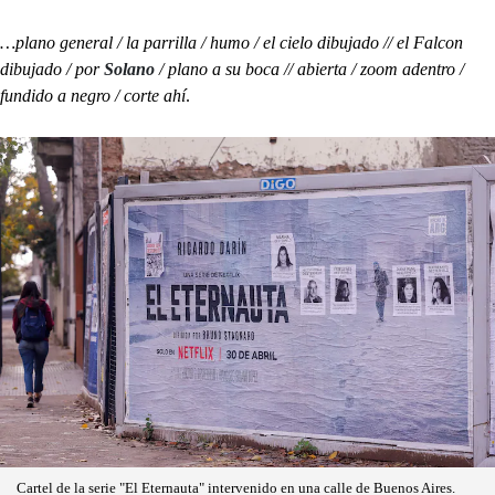
…plano general / la parrilla / humo / el cielo dibujado // el Falcon
dibujado / por
Solano
/ plano a su boca // abierta / zoom adentro /
fundido a negro / corte ahí
.
Cartel de la serie "El Eternauta" intervenido en una calle de Buenos Aires.