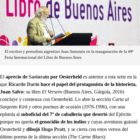
El escritor y periodista argentino Juan Sasturain en la inauguración de la 49ª
Feria Internacional del Libro de Buenos Aires.
El
aprecio de
Sasturain
por Oesterheld
es anterior a esta serie en la
que
Ricardo Darín
hace el papel del protagonista de la historieta,
Juan Salvo
: su libro
El Versero
(Buenos Aires, Gárgola, 2016)
concluye y comienza con Oesterheld. Lo abre la sección
Carta al
Sargento Kirk y otros poemas de ocasión (1976-1996)
, con una
epístola al
suboficial del 7º de caballería que desertó
del Ejército
porque no quería
el genocidio de los indios
y cuyas aventuras guionó
Oesterheld y
dibujó
Hugo Pratt
, y se cierra con estos versos del
último poema de la última sección (
The Carne Blues
):