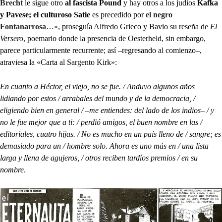
Brecht
le sigue otro
al fascista Pound
y hay otros a los judíos
Kafka
y Pavese; el culturoso Satie
es precedido por
el negro
Fontanarrosa
…», proseguía Alfredo Grieco y Bavio su reseña de
El
Versero
, poemario donde la presencia de Oesterheld, sin embargo,
parece particularmente recurrente; así –regresando al comienzo–,
atraviesa la «Carta al Sargento Kirk»:
En cuanto a Héctor, el viejo, no se fue. / Anduvo algunos años
lidiando por estos / arrabales del mundo y de la democracia, /
eligiendo bien en general / –me entiendes: del lado de los indios– / y
no le fue mejor que a ti: / perdió amigos, el buen nombre en las /
editoriales, cuatro hijas. / No es mucho en un país lleno de / sangre; es
demasiado para un / hombre solo. Ahora es uno más en / una lista
larga y llena de agujeros, / otros reciben tardíos premios / en su
nombre
.