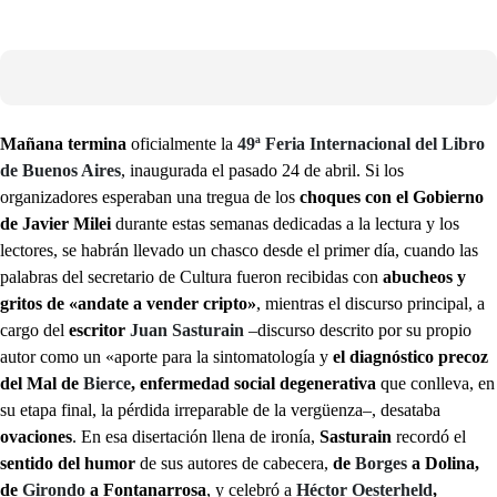
Mañana termina
oficialmente la
49ª Feria Internacional del Libro
de Buenos Aires
, inaugurada el pasado 24 de abril. Si los
organizadores esperaban una
tregua de los
choques con el Gobierno
de Javier Milei
durante estas semanas dedicadas a la lectura y los
lectores, se habrán llevado un chasco desde el primer día, cuando las
palabras del secretario de Cultura fueron recibidas con
abucheos y
gritos de «andate a vender cripto»
, mientras el discurso principal, a
cargo del
escritor
Juan Sasturain
–discurso descrito por su propio
autor como un «aporte para la sintomatología y
el diagnóstico precoz
del Mal de
Bierce
, enfermedad social degenerativa
que conlleva, en
su etapa final, la pérdida irreparable de la vergüenza–, desataba
ovaciones
. En esa disertación llena de ironía,
Sasturain
recordó el
sentido del humor
de sus autores de cabecera,
de
Borges
a Dolina,
de
Girondo
a Fontanarrosa
, y celebró a
Héctor Oesterheld
,