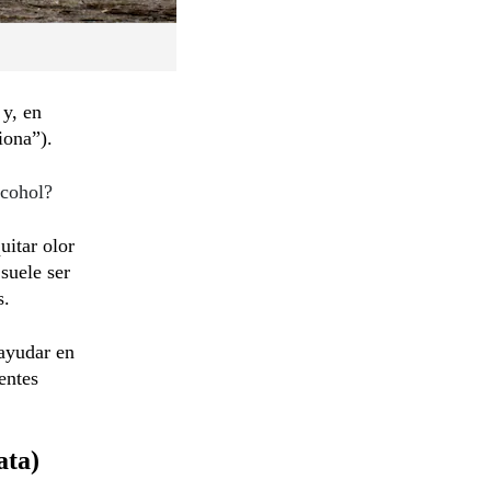
 y, en
iona”).
lcohol?
uitar olor
suele ser
s.
 ayudar en
entes
ata)