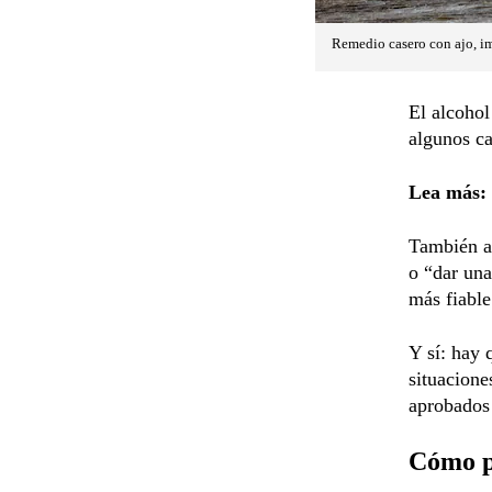
Remedio casero con ajo, im
El alcohol
algunos ca
Lea más:
También 
o “dar una
más fiabl
Y sí: hay
situacione
aprobados 
Cómo pr