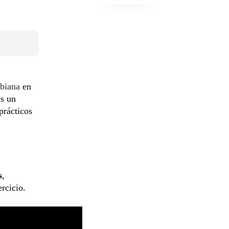
obiana
en
es un
prácticos
s
,
ercicio.