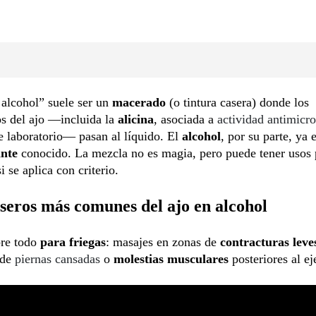
 alcohol” suele ser un
macerado
(o tintura casera) donde los
s del ajo —incluida la
alicina
, asociada a
actividad antimicr
e laboratorio— pasan al líquido. El
alcohol
, por su parte, ya 
ante
conocido. La mezcla no es magia, pero puede tener usos 
i se aplica con criterio.
seros más comunes del ajo en alcohol
bre todo
para friegas
: masajes en zonas de
contracturas leve
 de
piernas cansadas
o
molestias musculares
posteriores al ej