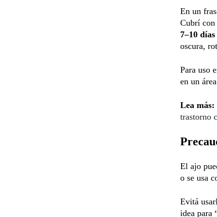
En un fra
Cubrí co
7–10 días
oscura, ro
Para uso e
en un área
Lea más:
trastorno 
Precauc
El ajo pu
o se usa c
Evitá usar
idea para 