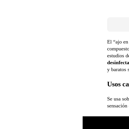
El “ajo en
compuesto
estudios d
desinfect
y baratos s
Usos ca
Se usa so
sensación