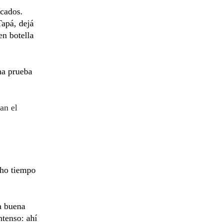
cados.
Tapá, dejá
en botella
na prueba
an el
cho tiempo
a buena
ntenso: ahí