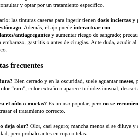
onsultar y optar por un tratamiento específico.
rlo: las tinturas caseras para ingerir tienen
dosis inciertas
y 
 estómago
. Además, el ajo puede
interactuar con
lantes/antiagregantes
y aumentar riesgo de sangrado; precau
n embarazo, gastritis o antes de cirugías. Ante duda, acudir a
ico.
as frecuentes
dura?
Bien cerrado y en la oscuridad, suele aguantar
meses
, 
olor “raro”, color extraño o aparece turbidez inusual, descart
ra el oído o muelas?
Es un uso popular, pero
no se recomie
etrasar el tratamiento correcto.
o deja olor?
Olor, casi seguro; mancha menos si se diluye y 
dad, pero probalo antes en ropa o telas.