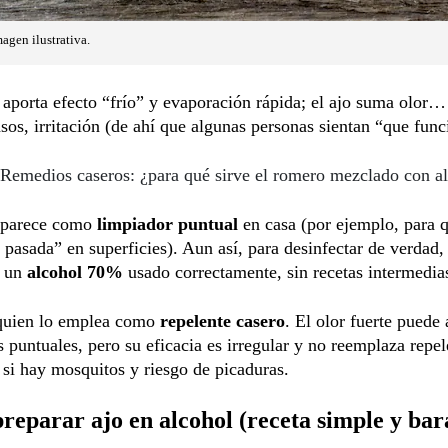
agen ilustrativa.
 aporta efecto “frío” y evaporación rápida; el ajo suma olor…
sos, irritación (de ahí que algunas personas sientan “que func
Remedios caseros: ¿para qué sirve el romero mezclado con a
aparece como
limpiador puntual
en casa (por ejemplo, para q
 pasada” en superficies). Aun así, para desinfectar de verdad, 
e un
alcohol 70%
usado correctamente, sin recetas intermedia
 quien lo emplea como
repelente casero
. El olor fuerte puede
s puntuales, pero su eficacia es irregular y no reemplaza repel
si hay mosquitos y riesgo de picaduras.
eparar ajo en alcohol (receta simple y bar