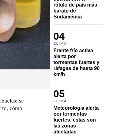
rótulo de país más 
barato de 
Sudamérica
04
CLIMA
Frente frío activa 
alerta por 
tormentas fuertes y 
ráfagas de hasta 90 
km/h
05
abuelas: se
CLIMA
erto, cómo
Meteorología alerta 
por tormentas 
fuertes: estas son 
las zonas 
afectadas