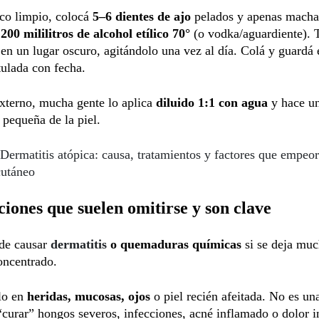
sco limpio, colocá
5–6 dientes de ajo
pelados y apenas macha
n
200 mililitros de alcohol etílico 70°
(o vodka/aguardiente). 
en un lugar oscuro, agitándolo una vez al día. Colá y guardá 
tulada con fecha.
xterno, mucha gente lo aplica
diluido 1:1 con agua
y hace u
 pequeña de la piel.
Dermatitis atópica: causa, tratamientos y factores que empeor
cutáneo
iones que suelen omitirse y son clave
ede causar
dermatitis
o quemaduras químicas
si se deja mu
oncentrado.
lo en
heridas, mucosas, ojos
o piel recién afeitada. No es un
“curar” hongos severos, infecciones, acné inflamado o dolor i