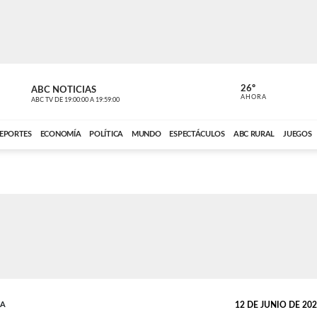
26º
ABC NOTICIAS
CARDINAL 
AHORA
ABC TV
DE
19:00:00
A
19:59:00
ABC CARDINAL 
EPORTES
ECONOMÍA
POLÍTICA
MUNDO
ESPECTÁCULOS
ABC RURAL
JUEGOS
DA
12 DE JUNIO DE 2026