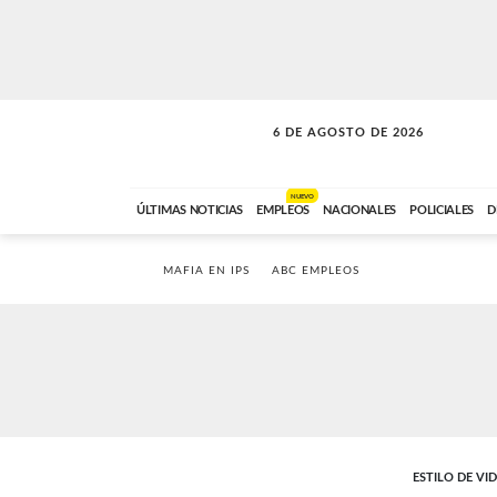
6 DE AGOSTO DE 2026
SOLO MÚSICA
ABC FM
18:00 A 23:59
NUEVO
ÚLTIMAS NOTICIAS
EMPLEOS
NACIONALES
POLICIALES
D
MAFIA EN IPS
ABC EMPLEOS
ESTILO DE VI