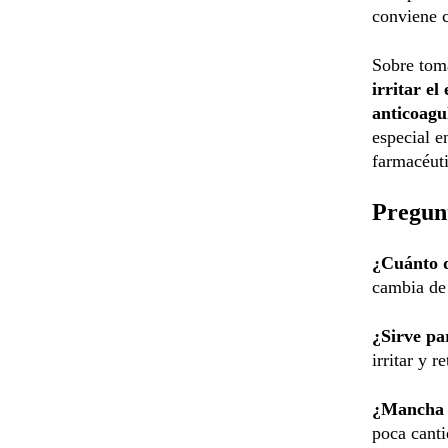
conviene c
Sobre toma
irritar el
anticoagu
especial e
farmacéut
Pregunt
¿Cuánto 
cambia de 
¿Sirve pa
irritar y r
¿Mancha 
poca canti