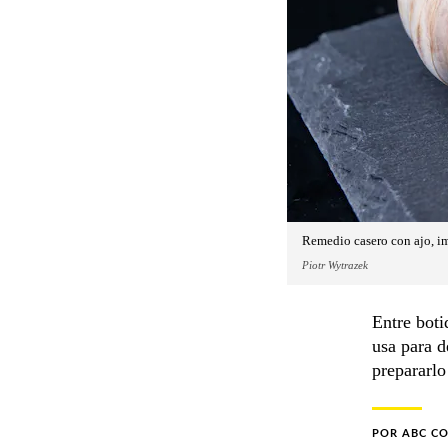
Remedio casero con ajo, im
Piotr Wytrazek
Entre boti
usa para d
prepararlo
POR
ABC C