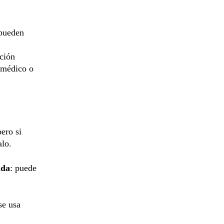
pueden
ción
l médico o
pero si
alo.
nda
: puede
se usa