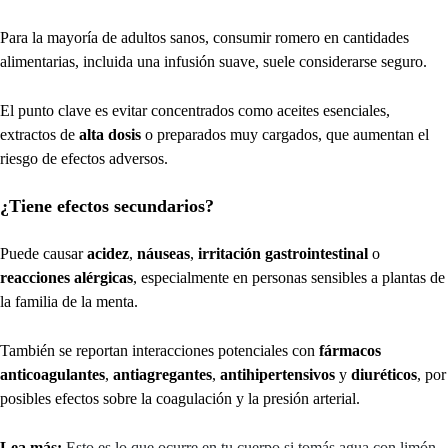
Para la mayoría de adultos sanos, consumir romero en cantidades
alimentarias, incluida una infusión suave, suele considerarse seguro.
El punto clave es evitar concentrados como aceites esenciales,
extractos de
alta dosis
o preparados muy cargados, que aumentan el
riesgo de efectos adversos.
¿Tiene efectos secundarios?
Puede causar
acidez
,
náuseas
,
irritación gastrointestinal
o
reacciones alérgicas
, especialmente en personas sensibles a plantas de
la familia de la menta.
También se reportan interacciones potenciales con
fármacos
anticoagulantes
,
antiagregantes
,
antihipertensivos
y
diuréticos
, por
posibles efectos sobre la coagulación y la presión arterial.
Lea más:
Esto es lo que ocurre en tu cuerpo si tomás agua con limón