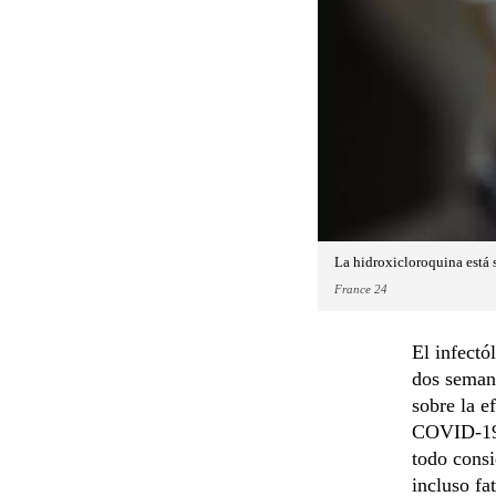
La hidroxicloroquina está 
France 24
El infect
dos semana
sobre la e
COVID-19.
todo consi
incluso fa