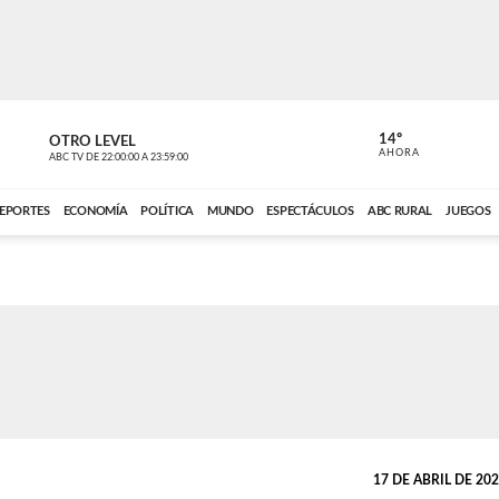
14º
OTRO LEVEL
MÚSICA PA
AHORA
ABC TV
DE
22:00:00
A
23:59:00
ABC CARDINAL 
EPORTES
ECONOMÍA
POLÍTICA
MUNDO
ESPECTÁCULOS
ABC RURAL
JUEGOS
17 DE ABRIL DE 2020