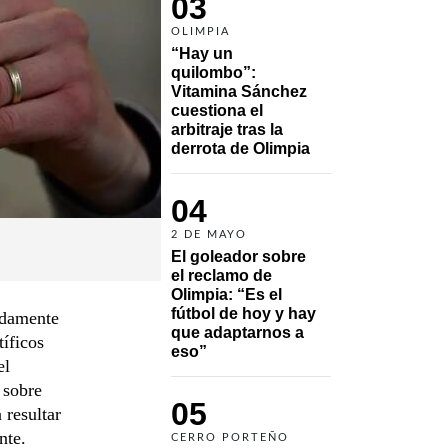
03
OLIMPIA
“Hay un 
quilombo”: 
Vitamina Sánchez 
cuestiona el 
arbitraje tras la 
derrota de Olimpia
04
2 DE MAYO
El goleador sobre 
el reclamo de 
Olimpia: “Es el 
fútbol de hoy y hay 
adamente
que adaptarnos a 
tíficos
eso”
el
 sobre
05
 resultar
nte.
CERRO PORTEÑO