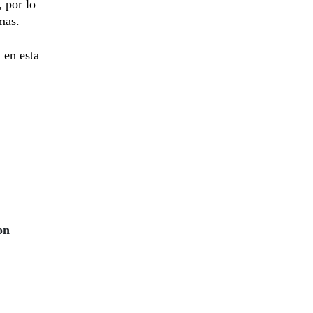
, por lo
mas.
 en esta
on