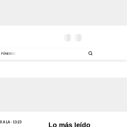
14º
G.
5.800
G.
6.200
RAGUAYA
SOLO MÚSICA
O
MAÑANA
DÓLAR COMPRA
DÓLAR VENTA
AM
DE
00:00 A 05:59
ABC FM
00:00 A 07:59
AB
FÚNEBRES
 A LA - 13:23
Lo más leído